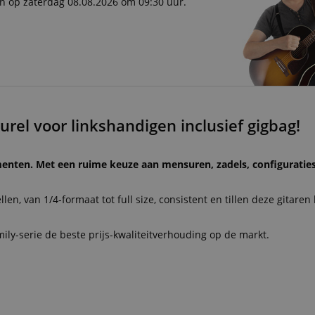
en op zaterdag 08.08.2026 om 09:30 uur.
urel voor linkshandigen inclusief gigbag!
umenten. Met een ruime keuze aan mensuren, zadels, configuraties
len, van 1/4-formaat tot full size, consistent en tillen deze gitare
ily-serie de beste prijs-kwaliteitverhouding op de markt.