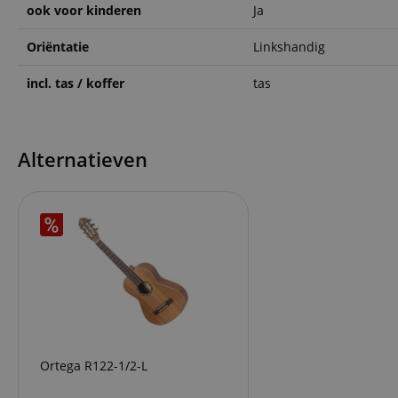
ook voor kinderen
Ja
CookieScriptConse
Oriëntatie
Linkshandig
session-id-apay
incl. tas / koffer
tas
FPGSID
Alternatieven
apay-session-set
amazon-pay-
connectedAuth
session-token
sid_key
Naam
Ortega R122-1/2-L
Naam
Naam
CrossDomainCookie
Aa
Naam