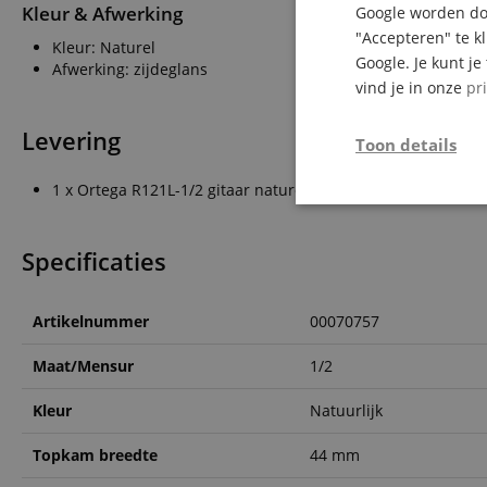
Kleur & Afwerking
Google worden doo
"Accepteren" te k
Kleur: Naturel
Google. Je kunt j
Afwerking: zijdeglans
vind je in onze
pr
Levering
Toon details
1 x Ortega R121L-1/2 gitaar naturel
Strikt
noodzakelijk
Specificaties
Artikelnummer
00070757
Maat/Mensur
1/2
Str
Kleur
Natuurlijk
Strikt noodzakelijke
Zonder strikt noodzak
Topkam breedte
44 mm
Naam