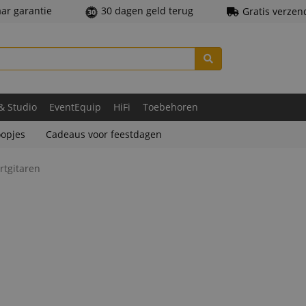
aar garantie
30 dagen geld terug
Gratis verzen
 & Studio
EventEquip
HiFi
Toebehoren
opjes
Cadeaus voor feestdagen
rtgitaren