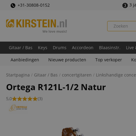
3 j
+31-30808-0152
Gitaar / Bas
Keys
Drums
Accordeon
Blaasinstr.
Live
Aanbiedingen
Nieuwe producten
Top verkoper
Ko
Startpagina
Gitaar / Bas
concertgitaren
Linkshandige conce
Ortega R121L-1/2 Natur
5,0
(3)