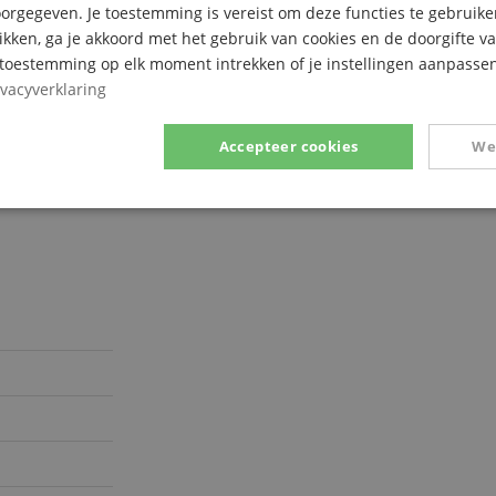
rgegeven. Je toestemming is vereist om deze functies te gebruike
likken, ga je akkoord met het gebruik van cookies en de doorgifte v
e toestemming op elk moment intrekken of je instellingen aanpassen
ivacyverklaring
Accepteer cookies
We
Prestatie
Gericht op
Functionaliteit
ikt noodzakelijk
Prestatie
Gericht op
Functionaliteit
Niet-geclassific
 cookies maken kernfunctionaliteit van de website mogelijk, zoals gebruikersaanmeldin
elijke cookies kan de website niet correct worden gebruikt.
Aanbieder /
Vervaldatum
Omschrijving
Domein