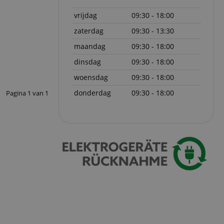
ript.com-service om
vrijdag
09:30 - 18:00
den. De
ect werken.
zaterdag
09:30 - 13:30
 on the website,
maandag
09:30 - 18:00
 ensuring a secure
dinsdag
09:30 - 18:00
te across page
woensdag
09:30 - 18:00
donderdag
09:30 - 18:00
Pagina
1
van
1
ies are used by the
vities so users can
s pages.
s used to facilitate
ely.
 user session by the
n state across page
Omschrijving