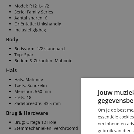
Model: R121L-1/2
Serie: Family Series
Aantal snaren: 6
Oriëntatie: Linkshandig
Inclusief gigbag
Body
Bodyvorm: 1/2 standaard
Top: Spar
Bodem & Zijkanten: Mahonie
Hals
Hals: Mahonie
Toets: Sonokelin
Jouw muziek
Mensuur: 560 mm
Frets: 18
gegevensbe
Zadelbreedte: 43,5 mm
Om je de best mog
Brug & Hardware
essentiële cookie
Brug: Ortega 12 Hole
om inhoud en adve
Stemmechanieken: verchroomd
gebruik van diens