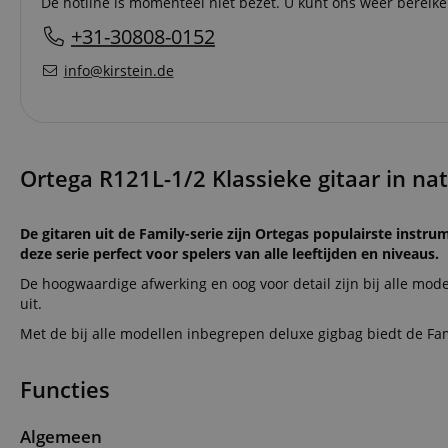
De hotline is momenteel niet bezet. U kunt ons weer bereik
+31-30808-0152
info@kirstein.de
Ortega R121L-1/2 Klassieke gitaar in nat
De gitaren uit de Family-serie zijn Ortegas populairste instr
deze serie perfect voor spelers van alle leeftijden en niveaus.
De hoogwaardige afwerking en oog voor detail zijn bij alle model
uit.
Met de bij alle modellen inbegrepen deluxe gigbag biedt de Fam
Functies
Algemeen