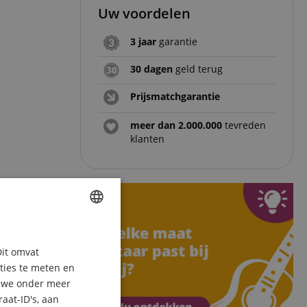
Uw voordelen
3 jaar
garantie
30 dagen
geld terug
Prijsmatchgarantie
meer dan 2.000.000
tevreden
klanten
ENGLISH
Dit omvat
GERMAN
aties te meten en
DUTCH
n we onder meer
aat-ID's, aan
FRENCH