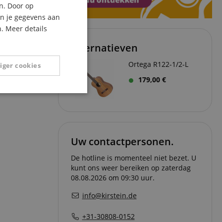
n. Door op
ITALIAN
an je gegevens aan
. Meer details
SPANISH
Alternatieven
Ortega R122-1/2-L
iger cookies
179,00 €
Niet-
geclassificeerd
Uw contactpersonen.
De hotline is momenteel niet bezet. U
kunt ons weer bereiken op zaterdag
eerd
08.08.2026 om 09:30 uur.
g en accountbeheer.
info@kirstein.de
+31-30808-0152