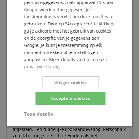
Een herziening van de ratings heeft als volgt
persoonsgegevens, zoals apparaat-ID's, aan
plaatsgevonden: Alleen klanten die in onze online
Google worden doorgegeven. Je
winkel geregistreerd zijn en het product
toestemming is vereist om deze functies te
daadwerkelijk bij ons hebben gekocht, kunnen in
gebruiken. Door op "Accepteren" te klikken,
hun klantenaccount een beoordeling voor het
ga je akkoord met het gebruik van cookies
artikel geven.
en de doorgifte van je gegevens aan
Google. Je kunt je toestemming op elk
moment intrekken of je instellingen
aanpassen. Meer details vind je in onze
Top
privacyverklaring
Beoordeling door
NICOLE
op 27.02.2022
Variant
Ortega R121-7/8WR Wijnrood
Weiger cookies
Deze beoordeling is automatisch vertaald. Originele taal
geverifieerde aankoop
Erg mooie gitaar. Geweldig geluid met lange nagalm.
Accepteer cookies
Ik ben geen professional, dit is mijn eerste gitaar, ik
heb jullie gekozen omdat ik Ortega ken en liefheb van
Toon details
mijn ukeleles. En werd bevestigd. Het houdt de
afstelling en hoeft nauwelijks opnieuw te worden
Strikt
Prestatie
Gericht op
afgesteld. Een duidelijke koopaanbeveling. Persoonlijk
noodzakelijk
zou ik het nog steeds leuk vinden als het