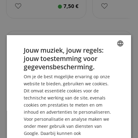
7,50
€
Recensies van klanten
Jouw muziek, jouw regels:
jouw toestemming voor
ENGLISH
gegevensbescherming.
5.0
GERMAN
5.0
/
Om je de best mogelijke ervaring op onze
DUTCH
website te bieden, gebruiken we cookies.
Gebaseerd op 1 Beoordeling
Dit omvat essentiële cookies voor de
FRENCH
technische werking van de site, evenals
5 Sterren
1
ITALIAN
cookies om prestaties te meten en om
4 Sterren
0
inhoud en advertenties te personaliseren.
3 Sterren
0
SPANISH
2 Sterren
0
Voor personalisatie en analyse maken we
1 Ster
0
onder meer gebruik van diensten van
Google. Daarbij kunnen ook