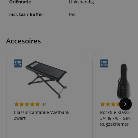
Oriëntatie
Linkshandig
incl. tas / koffer
tas
Accesoires
34
43
Classic Cantabile Voetbank
Rocktile Klassieke
Zwart
3/4 & 7/8 - Gewat
Rugzakriemen Zwa