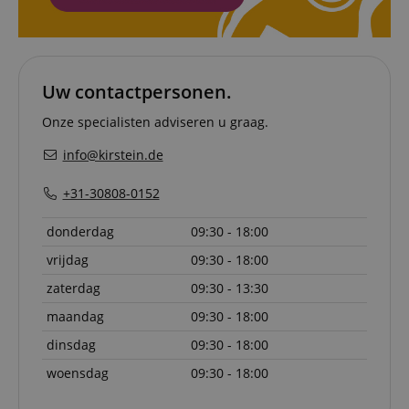
server to
informat
about us
activitie
can easil
where th
Uw contactpersonen.
off on th
pages.
Onze specialisten adviseren u graag.
amazon-pay-
Sessie
This cook
Amazon
connectedAuth
associat
www.kirstein.nl
Amazon 
info@kirstein.de
is used t
facilitate
authenti
+31-30808-0152
and pay
transact
securely.
donderdag
09:30 - 18:00
session-token
11 maanden
This cook
Amazon
vrijdag
09:30 - 18:00
4 weken
used to 
.amazon.com
an anon
zaterdag
09:30 - 13:30
user ses
the serve
maandag
09:30 - 18:00
sid_key
www.kirstein.nl
Sessie
This cook
dinsdag
09:30 - 18:00
used for
maintain
session 
woensdag
09:30 - 18:00
across p
requests