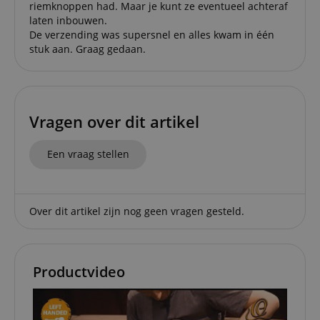
riemknoppen had. Maar je kunt ze eventueel achteraf
laten inbouwen.
De verzending was supersnel en alles kwam in één
Functionaliteit
Niet-
stuk aan. Graag gedaan.
geclassificeerd
Vragen over dit artikel
Strikt noodzakelijk
Prestatie
Gericht op
Een vraag stellen
Functionaliteit
Niet-geclassificeerd
Strikt noodzakelijke cookies maken
kernfunctionaliteit van de website mogelijk, zoals
Over dit artikel zijn nog geen vragen gesteld.
gebruikersaanmelding en accountbeheer. Zonder
strikt noodzakelijke cookies kan de website niet
correct worden gebruikt.
Aanbieder /
Productvideo
Naam
Vervaldatum
Omschri
Domein
CookieScriptConsent
1 jaar 1
Deze coo
CookieScript
maand
wordt ge
.kirstein.nl
door de 