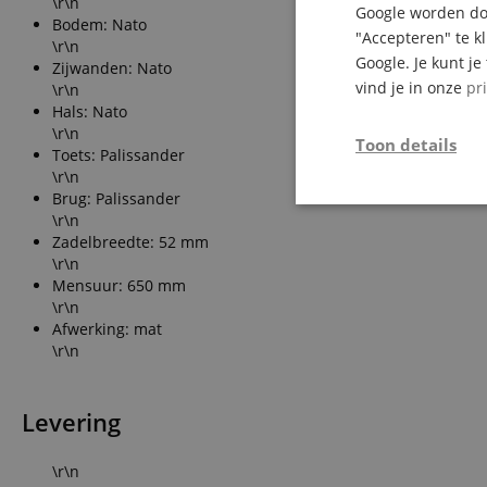
\r\n
Google worden doo
Bodem: Nato
"Accepteren" te k
\r\n
Google. Je kunt j
Zijwanden: Nato
vind je in onze
pr
\r\n
Hals: Nato
\r\n
Toon details
Toets: Palissander
\r\n
Brug: Palissander
Strikt
\r\n
noodzakelijk
Zadelbreedte: 52 mm
\r\n
Mensuur: 650 mm
\r\n
Afwerking: mat
\r\n
Str
Levering
Strikt noodzakelijke
Zonder strikt noodzak
\r\n
Naam