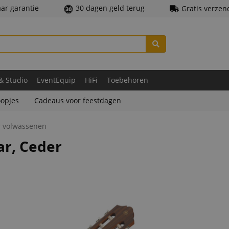
aar garantie
30 dagen geld terug
Gratis verzen
 & Studio
EventEquip
HiFi
Toebehoren
opjes
Cadeaus voor feestdagen
r volwassenen
r, Ceder