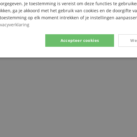
rgegeven. Je toestemming is vereist om deze functies te gebruike
likken, ga je akkoord met het gebruik van cookies en de doorgifte v
e toestemming op elk moment intrekken of je instellingen aanpassen
ivacyverklaring
Accepteer cookies
We
Prestatie
Gericht op
Functionaliteit
ikt noodzakelijk
Prestatie
Gericht op
Functionaliteit
Niet-geclassific
 cookies maken kernfunctionaliteit van de website mogelijk, zoals gebruikersaanmeldin
elijke cookies kan de website niet correct worden gebruikt.
Aanbieder /
Vervaldatum
Omschrijving
Domein