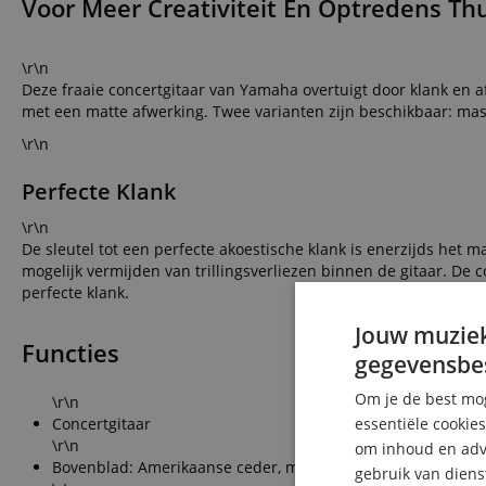
Voor Meer Creativiteit En Optredens Thu
\r\n
Deze fraaie concertgitaar van Yamaha overtuigt door klank en af
met een matte afwerking. Twee varianten zijn beschikbaar: ma
\r\n
Perfecte Klank
\r\n
De sleutel tot een perfecte akoestische klank is enerzijds het 
mogelijk vermijden van trillingsverliezen binnen de gitaar. De 
perfecte klank.
Jouw muziek
Functies
gegevensbe
Om je de best mog
\r\n
Concertgitaar
essentiële cookie
\r\n
om inhoud en adve
Bovenblad: Amerikaanse ceder, massief
gebruik van diens