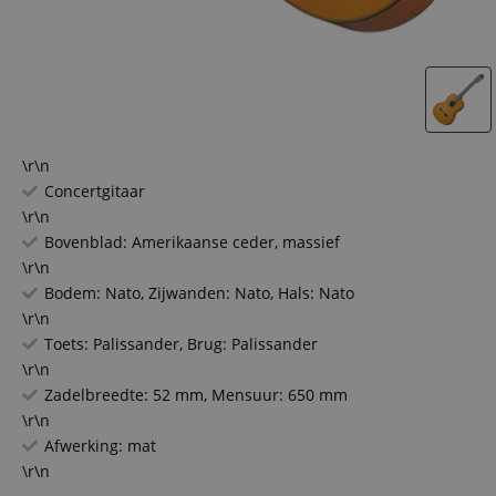
\r\n
Concertgitaar
\r\n
Bovenblad: Amerikaanse ceder, massief
\r\n
Bodem: Nato, Zijwanden: Nato, Hals: Nato
\r\n
Toets: Palissander, Brug: Palissander
\r\n
Zadelbreedte: 52 mm, Mensuur: 650 mm
\r\n
Afwerking: mat
\r\n