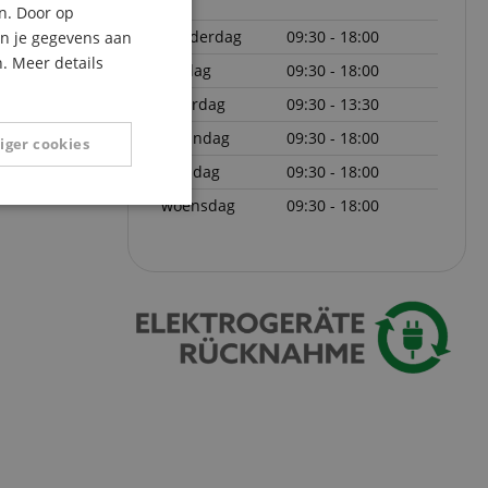
n. Door op
ITALIAN
donderdag
09:30 - 18:00
an je gegevens aan
. Meer details
SPANISH
vrijdag
09:30 - 18:00
zaterdag
09:30 - 13:30
maandag
09:30 - 18:00
iger cookies
dinsdag
09:30 - 18:00
woensdag
09:30 - 18:00
Niet-
geclassificeerd
eerd
g en accountbeheer.