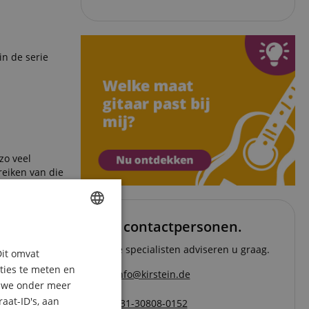
in de serie
zo veel
reiken van die
Uw contactpersonen.
ENGLISH
Onze specialisten adviseren u graag.
Dit omvat
GERMAN
aties te meten en
info@kirstein.de
DUTCH
n we onder meer
aat-ID's, aan
+31-30808-0152
FRENCH