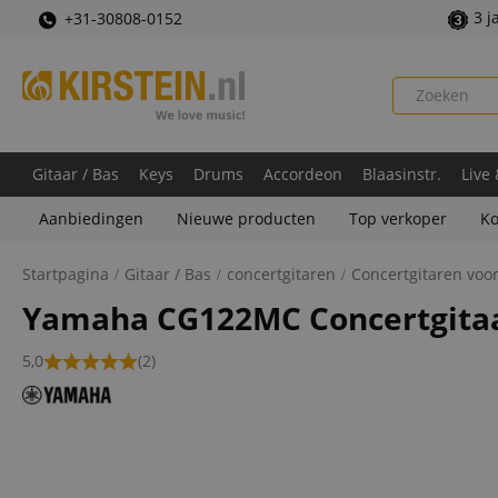
3 j
+31-30808-0152
Gitaar / Bas
Keys
Drums
Accordeon
Blaasinstr.
Live
Aanbiedingen
Nieuwe producten
Top verkoper
Ko
Startpagina
Gitaar / Bas
concertgitaren
Concertgitaren voo
Yamaha CG122MC Concertgitaa
5,0
(2)