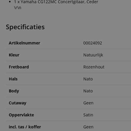
1 x Yamaha CG122MC Concertgitaar, Ceder
\r\n
CookieScriptConse
Specificaties
session-id-apay
FPGSID
Artikelnummer
00024092
apay-session-set
Kleur
Natuurlijk
Fretboard
Rozenhout
amazon-pay-
connectedAuth
Hals
Nato
session-token
Body
Nato
sid_key
Cutaway
Geen
Oppervlakte
Satin
Naam
Naam
Naam
incl. tas / koffer
Geen
CrossDomainCookie
Aa
Naam