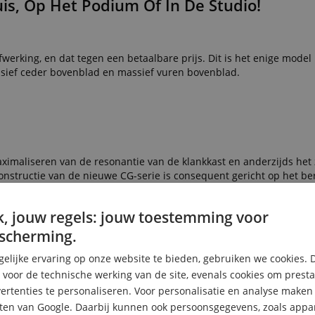
is, Op Het Podium Of In De Studio!
werking, en dat tegen een betaalbare prijs. Dit is het enige model 
ssief ceder bovenblad en massief vuren bovenblad.
maximaliseren van de resonantie van de klankkast en anderzijds het 
constructie van de nieuwe CG-serie is consequent gericht op het be
, jouw regels: jouw toestemming voor
scherming.
elijke ervaring op onze website te bieden, gebruiken we cookies. 
s voor de technische werking van de site, evenals cookies om prest
rtenties te personaliseren. Voor personalisatie en analyse make
ten van Google. Daarbij kunnen ook persoonsgegevens, zoals appar