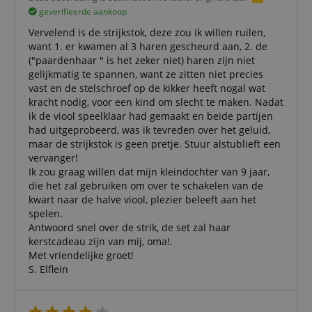
cookiev
geverifieerde aankoop
van bezo
onthoud
Vervelend is de strijkstok, deze zou ik willen ruilen,
cookieb
want 1. er kwamen al 3 haren gescheurd aan, 2. de
Cookie-S
moet cor
("paardenhaar " is het zeker niet) haren zijn niet
werken.
gelijkmatig te spannen, want ze zitten niet precies
session-id-apay
11 maanden
This cook
vast en de stelschroef op de kikker heeft nogal wat
Amazon
4 weken
used to
.amazon.com
kracht nodig, voor een kind om slecht te maken. Nadat
the user
ik de viool speelklaar had gemaakt en beide partijen
on the w
particula
had uitgeprobeerd, was ik tevreden over het geluid,
relation 
maar de strijkstok is geen pretje. Stuur alstublieft een
payment 
Google Privacy Policy
ensuring
vervanger!
and effe
Ik zou graag willen dat mijn kleindochter van 9 jaar,
checkou
experien
die het zal gebruiken om over te schakelen van de
kwart naar de halve viool, plezier beleeft aan het
FPGSID
.kirstein.nl
29 minuten
This cook
spelen.
57 seconden
used to 
user sess
Antwoord snel over de strik, de set zal haar
across p
kerstcadeau zijn van mij, oma!.
requests
Met vriendelijke groet!
apay-session-set
11 maanden
This cook
Amazon.com
S. Elflein
4 weken
by Amaz
Inc.
Session 
www.kirstein.nl
are used
server to