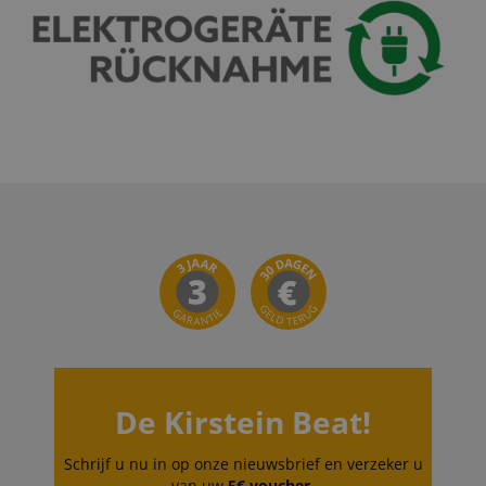
weken
deliver a series 
Inc.
advertisement
.kirstein.nl
products such a
real time biddi
from third part
advertisers
_uetsid
1 dag
This cookie is
Microsoft
used by Bing to
Corporation
determine wha
.kirstein.nl
ads should be
shown that ma
be relevant to 
end user perus
the site.
FPLC
.kirstein.nl
20 uur
scarab.visitor
Emarsys
11 maanden
This cookie is
.kirstein.nl
4 weken
used to track
visitors for the
purpose of
delivering
personalized
product
recommendatio
and advertising
De Kirstein Beat!
Schrijf u nu in op onze nieuwsbrief en verzeker u
van uw
5€ voucher
.