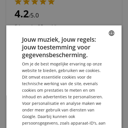
4.2
5.0
/
Gebaseerd op 8 Beoordeling
Toon alle beoordelingen
Jouw muziek, jouw regels:
5 Sterren
4
jouw toestemming voor
ENGLISH
4 Sterren
2
gegevensbescherming.
3 Sterren
2
GERMAN
2 Sterren
0
Om je de best mogelijke ervaring op onze
1 Ster
0
DUTCH
website te bieden, gebruiken we cookies.
Dit omvat essentiële cookies voor de
FRENCH
Een herziening van de ratings heeft als volgt
technische werking van de site, evenals
plaatsgevonden: Alleen klanten die in onze online
ITALIAN
cookies om prestaties te meten en om
winkel geregistreerd zijn en het product
daadwerkelijk bij ons hebben gekocht, kunnen in
inhoud en advertenties te personaliseren.
SPANISH
hun klantenaccount een beoordeling voor het
Voor personalisatie en analyse maken we
artikel geven.
onder meer gebruik van diensten van
Google. Daarbij kunnen ook
persoonsgegevens, zoals apparaat-ID's, aan