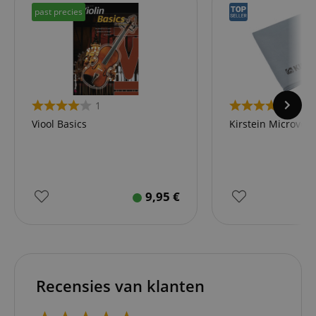
past precies
1
4
Viool Basics
Kirstein Microvez
9,95
€
Recensies van klanten