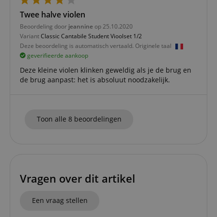
informat
about us
Twee halve violen
activitie
can easil
Beoordeling door
jeannine
op 25.10.2020
where th
off on th
Variant
Classic Cantabile Student Vioolset 1/2
pages.
Deze beoordeling is automatisch vertaald. Originele taal
amazon-pay-
Sessie
This cook
geverifieerde aankoop
Amazon
connectedAuth
associat
www.kirstein.nl
Amazon 
Deze kleine violen klinken geweldig als je de brug en
is used t
de brug aanpast: het is absoluut noodzakelijk.
facilitate
authenti
and pay
transact
securely.
Toon alle 8 beoordelingen
session-token
11 maanden
This cook
Amazon
4 weken
used to 
.amazon.com
an anon
user ses
the serve
sid_key
www.kirstein.nl
Sessie
This cook
used for
Vragen over dit artikel
maintain
session 
across p
requests
Een vraag stellen