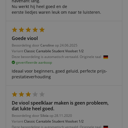
navenant lang.
Nu werkt hij heel goed en de
Functionaliteit
Niet-
eerste liedjes waren leuk om naar te luisteren.
geclassificeerd
Goede viool
Beoordeling door
Caroline
op 24.06.2025
Variant
Classic Cantabile Student Vioolset 1/2
Strikt noodzakelijk
Prestatie
Gericht op
Deze beoordeling is automatisch vertaald. Originele taal
Functionaliteit
Niet-geclassificeerd
geverifieerde aankoop
Ideaal voor beginners, goed geluid, perfecte prijs-
Strikt noodzakelijke cookies maken
kernfunctionaliteit van de website mogelijk, zoals
prestatieverhouding
gebruikersaanmelding en accountbeheer. Zonder
strikt noodzakelijke cookies kan de website niet
correct worden gebruikt.
Aanbieder /
Naam
Vervaldatum
Omschri
De viool speelklaar maken is geen probleem,
Domein
dat lukte heel goed.
CookieScriptConsent
1 jaar 1
Deze coo
CookieScript
maand
wordt ge
Beoordeling door
Silvia
op 28.11.2020
.kirstein.nl
door de 
Variant
Classic Cantabile Student Vioolset 1/2
Script.c
Deze beoordeling is automatisch vertaald. Originele taal
om de