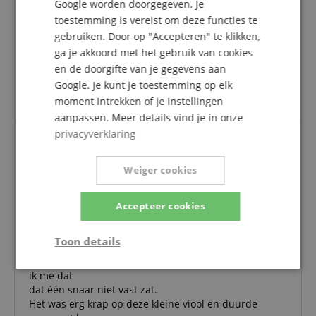
Google worden doorgegeven. Je
toestemming is vereist om deze functies te
Super prijs prestatie past.
gebruiken. Door op "Accepteren" te klikken,
Beoordeling door
Ricarda
op 23.10.2018
ga je akkoord met het gebruik van cookies
Deze beoordeling is automatisch vertaald. Originele taal
geverifieerde aankoop
en de doorgifte van je gegevens aan
Google. Je kunt je toestemming op elk
Super. Prijs prestatie past. Altijd graag weer. Een
moment intrekken of je instellingen
aanrader voor iedereen.
aanpassen. Meer details vind je in onze
privacyverklaring
Blij met een klein minpuntje
Weiger cookies
Beoordeling door
Heinz
op 30.12.2025
Variant
Classic Cantabile Student Vioolset 1/2
Accepteer cookies
Deze beoordeling is automatisch vertaald. Originele taal
geverifieerde aankoop
Toon details
De viool kwam op tijd aan en alles was in orde.
Toen ik hem voor de eerste keer stemde, realiseerde
Strikt
Prestatie
Gericht op
ik me dat
noodzakelijk
dat één snaar niet vast zat.
Het was erg krap op deze kleine viool en duurde