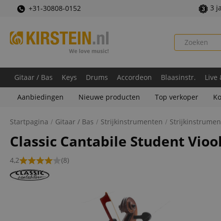
3 j
+31-30808-0152
Gitaar / Bas
Keys
Drums
Accordeon
Blaasinstr.
Live
Aanbiedingen
Nieuwe producten
Top verkoper
Ko
Startpagina
Gitaar / Bas
Strijkinstrumenten
Strijkinstrume
Classic Cantabile Student Vioo
4,2
(8)