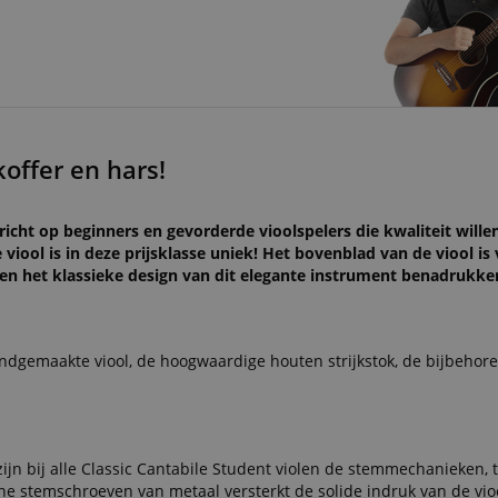
offer en hars!
ericht op beginners en gevorderde vioolspelers die kwaliteit will
iool is in deze prijsklasse uniek! Het bovenblad van de viool is
en het klassieke design van dit elegante instrument benadrukke
andgemaakte viool, de hoogwaardige houten strijkstok, de bijbehor
zijn bij alle Classic Cantabile Student violen de stemmechanieken, t
jne stemschroeven van metaal versterkt de solide indruk van de vio