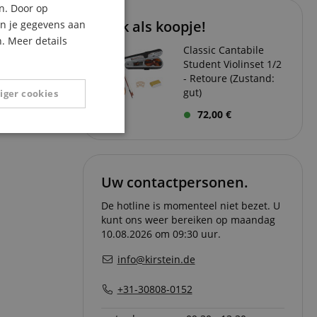
n. Door op
ITALIAN
Ook als koopje!
an je gegevens aan
. Meer details
SPANISH
Classic Cantabile
Student Violinset 1/2
- Retoure (Zustand:
gut)
iger cookies
72,00 €
Niet-
geclassificeerd
Uw contactpersonen.
De hotline is momenteel niet bezet. U
kunt ons weer bereiken op maandag
10.08.2026 om 09:30 uur.
eerd
info@kirstein.de
g en accountbeheer.
+31-30808-0152