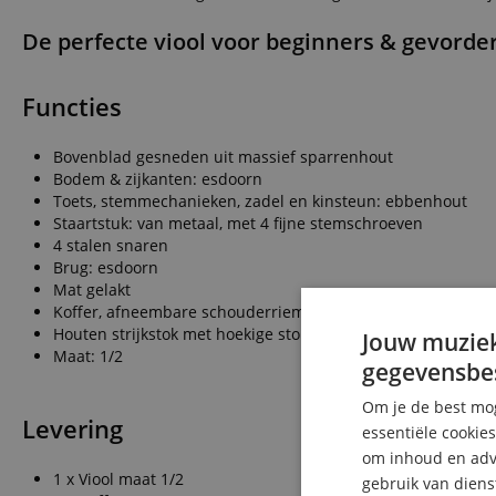
De perfecte viool voor beginners & gevorder
Functies
Bovenblad gesneden uit massief sparrenhout
Bodem & zijkanten: esdoorn
Toets, stemmechanieken, zadel en kinsteun: ebbenhout
Staartstuk: van metaal, met 4 fijne stemschroeven
4 stalen snaren
Brug: esdoorn
Mat gelakt
Koffer, afneembare schouderriem en voorvak
Houten strijkstok met hoekige stok (Brasilwood), ebbenhout
Jouw muziek
Maat: 1/2
gegevensbe
Om je de best mog
Levering
essentiële cookie
om inhoud en adve
1 x Viool maat 1/2
gebruik van diens