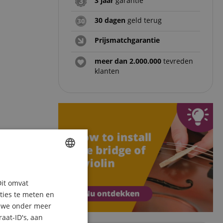
3 jaar
garantie
30 dagen
geld terug
Prijsmatchgarantie
meer dan 2.000.000
tevreden
klanten
ENGLISH
Dit omvat
GERMAN
aties te meten en
DUTCH
n we onder meer
aat-ID's, aan
FRENCH