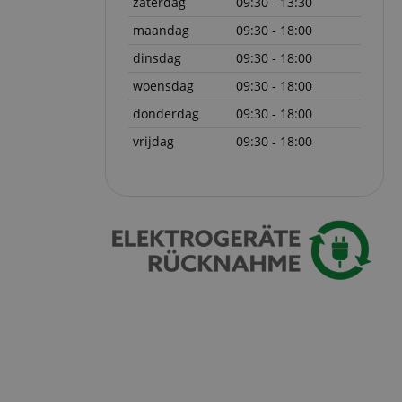
zaterdag
09:30 - 13:30
ript.com-service om
maandag
09:30 - 18:00
den. De
ect werken.
dinsdag
09:30 - 18:00
 on the website,
woensdag
09:30 - 18:00
 ensuring a secure
donderdag
09:30 - 18:00
te across page
vrijdag
09:30 - 18:00
ies are used by the
vities so users can
s pages.
s used to facilitate
ely.
 user session by the
n state across page
Omschrijving