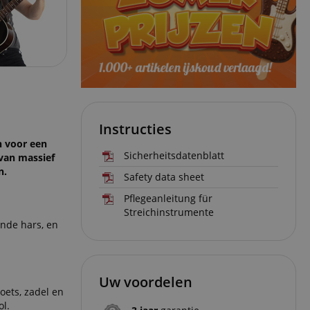
Instructies
en voor een
Sicherheitsdatenblatt
 van massief
n.
Safety data sheet
Pflegeanleitung für
Streichinstrumente
ende hars, en
Uw voordelen
oets, zadel en
ol.