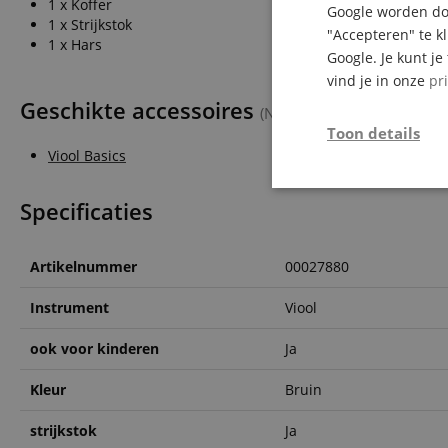
1 x Koffer
Google worden doo
1 x Strijkstok
"Accepteren" te k
1 x Hars
Google. Je kunt j
vind je in onze
pr
Geschikte accessoires
(Niet inbegrepen bij de leve
Toon details
Viool Basics
Strikt
Specificaties
noodzakelijk
Artikelnummer
00027880
Instrument
Viool
ook voor kinderen
Ja
Str
Strikt noodzakelijke
Kleur
Bruin
Zonder strikt noodzak
strijkstok
Ja
Naam