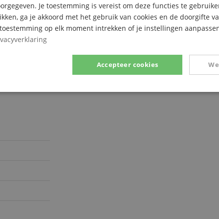
rgegeven. Je toestemming is vereist om deze functies te gebruike
likken, ga je akkoord met het gebruik van cookies en de doorgifte v
e toestemming op elk moment intrekken of je instellingen aanpassen
ivacyverklaring
ring.)
Accepteer cookies
We
Prestatie
Gericht op
Functionaliteit
ikt noodzakelijk
Prestatie
Gericht op
Functionaliteit
Niet-geclassific
 cookies maken kernfunctionaliteit van de website mogelijk, zoals gebruikersaanmeldin
elijke cookies kan de website niet correct worden gebruikt.
Aanbieder /
Vervaldatum
Omschrijving
Domein