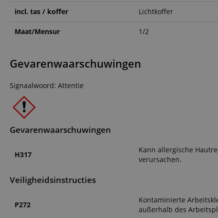
incl. tas / koffer
Lichtkoffer
CookieScriptConse
Maat/Mensur
1/2
session-id-apay
Gevarenwaarschuwingen
FPGSID
Signaalwoord: Attentie
apay-session-set
amazon-pay-
connectedAuth
Gevarenwaarschuwingen
session-token
Kann allergische Hautr
H317
verursachen.
sid_key
Veiligheidsinstructies
Naam
Kontaminierte Arbeitskl
P272
außerhalb des Arbeitspl
Naam
Naam
CrossDomainCookie
Aa
Naam