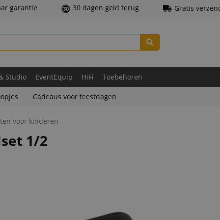
aar garantie
30 dagen geld terug
Gratis verzen
 & Studio
EventEquip
HiFi
Toebehoren
opjes
Cadeaus voor feestdagen
nten voor kinderen
lset 1/2