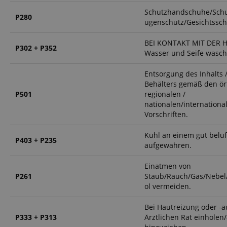
Do
_ga
scarab.mayAdd
Schutzhandschuhe/Schu
P280
sid
ww
ugenschutz/Gesichtssch
language
FPID
.ki
BEI KONTAKT MIT DER HA
P302 + P352
Wasser und Seife wasch
test_cookie
Go
.d
Entsorgung des Inhalts 
_ga_2Y66LKC5QL
Behälters gemäß den ört
scarab.profile
.ki
P501
regionalen /
session-id-time
nationalen/internationa
IDE
Go
Vorschriften.
.d
aHistoryArticles
Kühl an einem gut belüf
P403 + P235
MUID
Mi
aufgewahren.
Co
session-id
.b
Einatmen von
_gcl_au
Go
P261
Staub/Rauch/Gas/Nebel
.ki
ol vermeiden.
_uetvid
Mi
Co
Bei Hautreizung oder -a
.ki
P333 + P313
Ärztlichen Rat einholen/
_fbp
Me