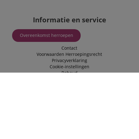
Informatie en service
Overeenkomst herroepen
Contact
Voorwaarden
Herroepingsrecht
Privacyverklaring
Cookie-instellingen
Behoud
Routebeschrijving
Openingstijden
Retour en klachten
Impressum
© 2026 Musikhaus Kirstein GmbH
Alle prijzen incl. BTW excl.
Verzendkosten
* RRP = geadviseerde kleinhandelsprijs van de fabrikant