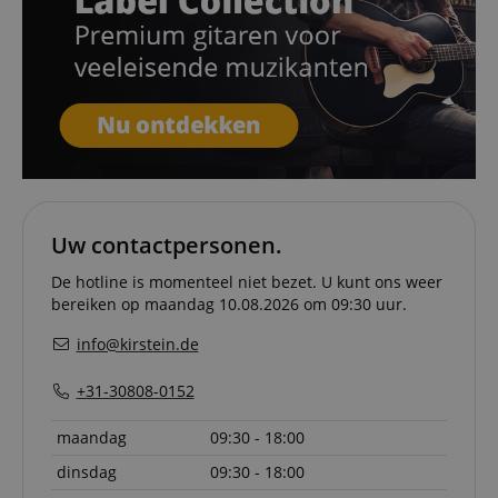
session-id-apay
11 maanden
This cook
Amazon
4 weken
used to
.amazon.com
the user
on the w
particula
relation 
payment 
Google Privacy Policy
ensuring
and effe
checkou
experien
FPGSID
.kirstein.nl
29 minuten
This cook
57 seconden
used to 
user sess
Uw contactpersonen.
across p
requests
De hotline is momenteel niet bezet. U kunt ons weer
apay-session-set
11 maanden
This cook
Amazon.com
bereiken op maandag 10.08.2026 om 09:30 uur.
4 weken
by Amaz
Inc.
Session 
www.kirstein.nl
are used
info@kirstein.de
server to
informat
about us
+31-30808-0152
activitie
can easil
where th
maandag
09:30 - 18:00
off on th
pages.
dinsdag
09:30 - 18:00
amazon-pay-
Sessie
This cook
Amazon