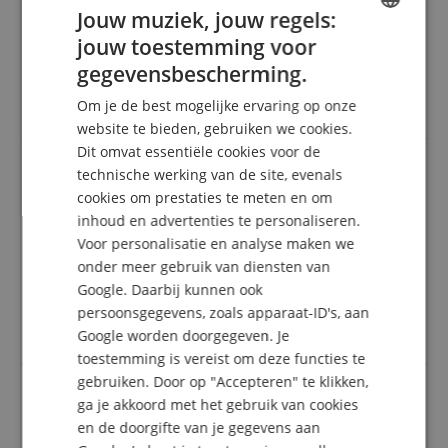
Jouw muziek, jouw regels:
Deze beoordeling is automatisch vertaald. Originele taal
geverifieerde aankoop
jouw toestemming voor
ENGLISH
past ook op de taylor ad series, beste
gegevensbescherming.
GERMAN
bewerkingseigenschappen, bliksemsnelle verzending
Om je de best mogelijke ervaring op onze
van kirstein
DUTCH
website te bieden, gebruiken we cookies.
Dit omvat essentiële cookies voor de
FRENCH
technische werking van de site, evenals
ITALIAN
zeer goed
cookies om prestaties te meten en om
inhoud en advertenties te personaliseren.
SPANISH
Beoordeling door
YASUSHI
op 28.09.2020
Voor personalisatie en analyse maken we
Variant
Taylor Saddle Micarta Standard
Deze beoordeling is automatisch vertaald. Originele taal
onder meer gebruik van diensten van
geverifieerde aankoop
Google. Daarbij kunnen ook
persoonsgegevens, zoals apparaat-ID's, aan
Ik was op zoek naar een origineel reserveonderdeel
en ik ben er tevreden mee.
Google worden doorgegeven. Je
toestemming is vereist om deze functies te
gebruiken. Door op "Accepteren" te klikken,
ga je akkoord met het gebruik van cookies
GuildPlayer
en de doorgifte van je gegevens aan