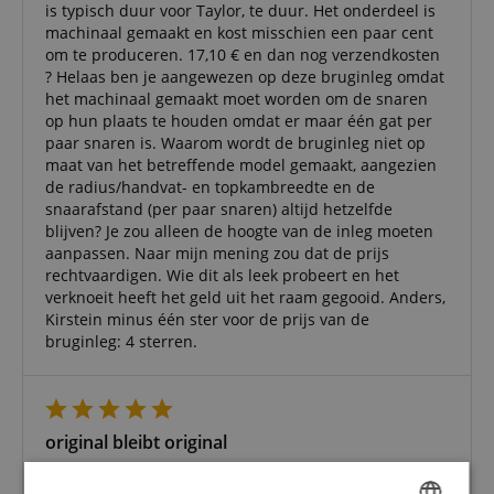
is typisch duur voor Taylor, te duur. Het onderdeel is
machinaal gemaakt en kost misschien een paar cent
om te produceren. 17,10 € en dan nog verzendkosten
? Helaas ben je aangewezen op deze bruginleg omdat
het machinaal gemaakt moet worden om de snaren
op hun plaats te houden omdat er maar één gat per
paar snaren is. Waarom wordt de bruginleg niet op
maat van het betreffende model gemaakt, aangezien
de radius/handvat- en topkambreedte en de
snaarafstand (per paar snaren) altijd hetzelfde
blijven? Je zou alleen de hoogte van de inleg moeten
aanpassen. Naar mijn mening zou dat de prijs
rechtvaardigen. Wie dit als leek probeert en het
verknoeit heeft het geld uit het raam gegooid. Anders,
Kirstein minus één ster voor de prijs van de
bruginleg: 4 sterren.
original bleibt original
Beoordeling door
Dieter
op 03.02.2023
Variant
Taylor Saddle Micarta Standard