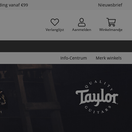
ding vanaf €99
Nieuwsbrief
Verlanglijst
Aanmelden
Winkelmandje
Info-Centrum
Merk winkels