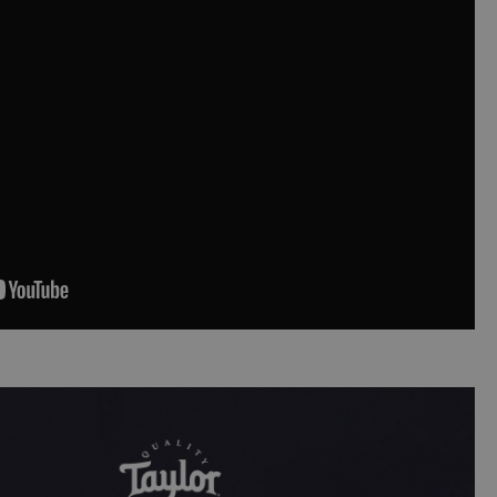
ript.com-service om
den. De
ect werken.
 on the website,
 ensuring a secure
te across page
ies are used by the
vities so users can
s pages.
s used to facilitate
ely.
 user session by the
n state across page
Omschrijving