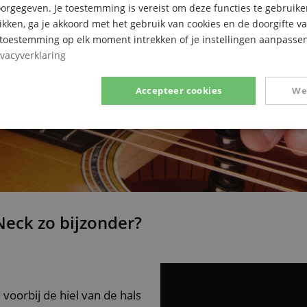
rgegeven. Je toestemming is vereist om deze functies te gebruike
likken, ga je akkoord met het gebruik van cookies en de doorgifte v
e toestemming op elk moment intrekken of je instellingen aanpassen
ivacyverklaring
Accepteer cookies
We
Prestatie
Gericht op
Functionaliteit
Neck zo bijzonder?
ikt noodzakelijk
Prestatie
Gericht op
Functionaliteit
Niet-geclassific
 cookies maken kernfunctionaliteit van de website mogelijk, zoals gebruikersaanmeldin
elijke cookies kan de website niet correct worden gebruikt.
voorbij de hiel van de hals
Aanbieder /
Vervaldatum
Omschrijving
Domein