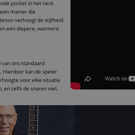
esde pocket in het neck
nt
1 jaar 1
Deze cookie wordt gebruikt door de Cookie-Sc
CookieScript
 een manier die
maand
de cookievoorkeuren van bezoekers te onthou
.kirstein.nl
cookiebanner van Cookie-Script.com moet corr
 tenon verhoogt de stijfheid
11 maanden
This cookie is used to manage the user session
Amazon
e en een diepere, warmere
4 weken
particularly in relation to the payment process,
.amazon.com
and effective checkout experience.
.kirstein.nl
29 minuten
This cookie is used to preserve user session sta
57 seconden
requests.
11 maanden
This cookie is set by Amazon Pay. Session Cook
Amazon.com
Google Privacy Policy
4 weken
server to store information about user page acti
Inc.
d van ons standaard
easily pick up where they left off on the server'
www.kirstein.nl
 Hierdoor kan de speler
Sessie
This cookie is associated with Amazon Pay and i
Amazon
authentication and payment transactions secur
www.kirstein.nl
hoogte voor elke situatie
11 maanden
This cookie is used to maintain an anonymized
Amazon
n, en zelfs de snaren niet.
4 weken
server.
.amazon.com
www.kirstein.nl
Sessie
This cookie is used for maintaining user sessio
requests.
Aanbieder / Domein
Vervaldatum
Aanbieder /
Aanbieder
Vervaldatum
Vervaldatum
Omschrijving
Omschrijving
ScriptConsent_389
.crossdomain.cookie-script.com
1 jaar 1 maand
nbieder /
Domein
/ Domein
Vervaldatum
Omschrijving