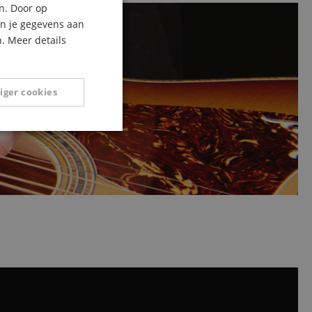
n. Door op
ITALIAN
an je gegevens aan
. Meer details
SPANISH
iger cookies
Niet-
geclassificeerd
eerd
g en accountbeheer.