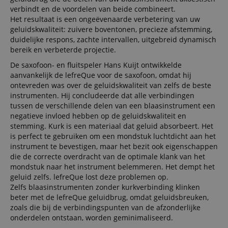
verbindt en de voordelen van beide combineert.
Het resultaat is een ongeëvenaarde verbetering van uw
geluidskwaliteit: zuivere boventonen, precieze afstemming,
duidelijke respons, zachte intervallen, uitgebreid dynamisch
bereik en verbeterde projectie.
De saxofoon- en fluitspeler Hans Kuijt ontwikkelde
aanvankelijk de lefreQue voor de saxofoon, omdat hij
ontevreden was over de geluidskwaliteit van zelfs de beste
instrumenten. Hij concludeerde dat alle verbindingen
tussen de verschillende delen van een blaasinstrument een
negatieve invloed hebben op de geluidskwaliteit en
stemming. Kurk is een materiaal dat geluid absorbeert. Het
is perfect te gebruiken om een mondstuk luchtdicht aan het
instrument te bevestigen, maar het bezit ook eigenschappen
die de correcte overdracht van de optimale klank van het
mondstuk naar het instrument belemmeren. Het dempt het
geluid zelfs. lefreQue lost deze problemen op.
Zelfs blaasinstrumenten zonder kurkverbinding klinken
beter met de lefreQue geluidbrug, omdat geluidsbreuken,
zoals die bij de verbindingspunten van de afzonderlijke
onderdelen ontstaan, worden geminimaliseerd.