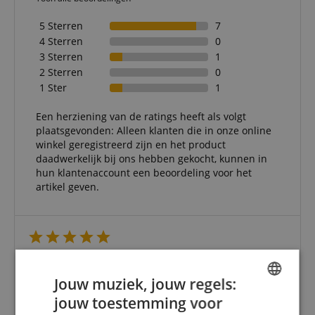
5 Sterren
7
4 Sterren
0
3 Sterren
1
2 Sterren
0
1 Ster
1
Een herziening van de ratings heeft als volgt
plaatsgevonden: Alleen klanten die in onze online
winkel geregistreerd zijn en het product
daadwerkelijk bij ons hebben gekocht, kunnen in
hun klantenaccount een beoordeling voor het
artikel geven.
Goede gameplay
Beoordeling door
Hans-Detlef
op 25.02.2020
Jouw muziek, jouw regels:
Deze beoordeling is automatisch vertaald. Originele taal
jouw toestemming voor
geverifieerde aankoop
ENGLISH