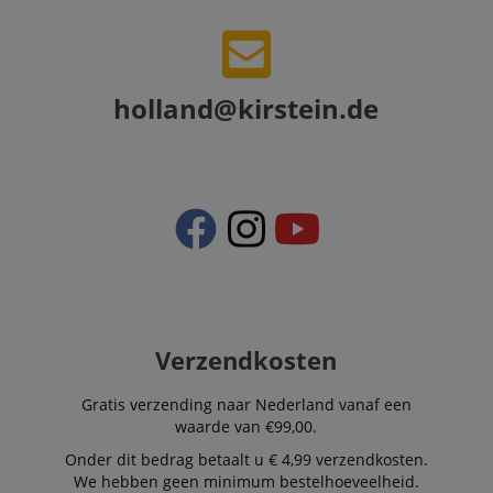
end user perus
the site.
FPLC
.kirstein.nl
20 uur
scarab.visitor
Emarsys
11 maanden
This cookie is
.kirstein.nl
4 weken
used to track
holland@kirstein.de
visitors for the
purpose of
delivering
personalized
product
recommendatio
and advertising
Verzendkosten
Gratis verzending naar Nederland vanaf een
waarde van €99,00.
Onder dit bedrag betaalt u € 4,99 verzendkosten.
We hebben geen minimum bestelhoeveelheid.