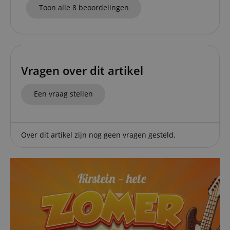
relation 
Toon alle 8 beoordelingen
payment 
Google Privacy Policy
ensuring
and effe
checkou
experien
FPGSID
.kirstein.nl
29 minuten
This cook
57 seconden
used to 
Vragen over dit artikel
user sess
across p
requests
Een vraag stellen
apay-session-set
11 maanden
This cook
Amazon.com
4 weken
by Amaz
Inc.
Session 
www.kirstein.nl
are used
server to
Over dit artikel zijn nog geen vragen gesteld.
informat
about us
activitie
can easil
where th
off on th
pages.
amazon-pay-
Sessie
This cook
Amazon
connectedAuth
associat
www.kirstein.nl
Amazon 
is used t
facilitate