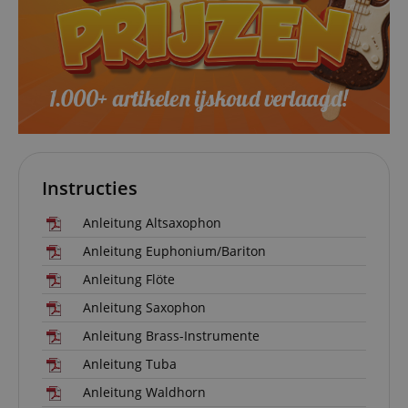
authenti
and pay
transact
securely.
session-token
11 maanden
This cook
Amazon
4 weken
used to 
.amazon.com
an anon
user ses
the serve
sid_key
www.kirstein.nl
Sessie
This cook
used for
maintain
session 
Instructies
across p
requests
Anleitung Altsaxophon
Anleitung Euphonium/Bariton
Anleitung Flöte
Naam
Aanbieder /
Aanbieder / Domein
V
Naam
Vervaldatum
Omschrijving
Anleitung Saxophon
Domein
Aanbieder
Naam
Vervaldatum
Omschrijving
CrossDomainCookieScriptConsent_389
.crossdomain.cookie-
/ Domein
script.com
scarab.mayAdd
Sessie
This cookie is
Emarsys
Anleitung Brass-Instrumente
used to
.kirstein.nl
_ga
1 jaar 1
Deze cookienaam
Google
Aanbieder /
Naam
Vervaldatum
Omschrijving
manage the
maand
is gekoppeld aan
LLC
Anleitung Tuba
Domein
user's session
Google Universal
.kirstein.nl
specifically in
Analytics, wat een
Anleitung Waldhorn
sid
www.kirstein.nl
Sessie
This is a very
relation to
belangrijke updat
common cooki