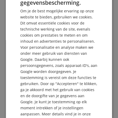
gegevensbescherming.
Ik had deze klankbrug voor mijn trompet en zou hem
GERMAN
niet willen missen. Een bevriende blazer had zijn
Om je de best mogelijke ervaring op onze
klankbruggen al een tijdje, hij leende me een paar
DUTCH
website te bieden, gebruiken we cookies.
tijdens een repetitie en overtuigde me. Nu heb ik een
Dit omvat essentiële cookies voor de
FRENCH
paar voor
technische werking van de site, evenals
trompet en een paar voor bugel of cornetten. Ik heb
ITALIAN
een super spelend gevoel.
cookies om prestaties te meten en om
inhoud en advertenties te personaliseren.
SPANISH
Voor personalisatie en analyse maken we
onder meer gebruik van diensten van
Geluidsbrug
Google. Daarbij kunnen ook
persoonsgegevens, zoals apparaat-ID's, aan
Beoordeling door
Hans-Detlef
op 20.08.2023
Variant
lefreQue Brass 41 mm
Google worden doorgegeven. Je
Deze beoordeling is automatisch vertaald. Originele taal
toestemming is vereist om deze functies te
geverifieerde aankoop
gebruiken. Door op "Accepteren" te klikken,
Ik heb de klankbrug al heel lang, voor trompet 🎺
ga je akkoord met het gebruik van cookies
bugel en kornet maakt het het spelen makkelijker en
en de doorgifte van je gegevens aan
nooit meer zonder, bijna iedereen van de 🎺 tot de
Google. Je kunt je toestemming op elk
tuba heeft de klankbrug. Hij is goed.
moment intrekken of je instellingen
aanpassen. Meer details vind je in onze