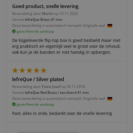
Strikt noodzakelijk
Prestatie
Gericht op
Goed product, snelle levering
Functionaliteit
Niet-geclassificeerd
Beoordeling door
Martin
op 19.11.2020
Variant
lefreQue Brass 41 mm
Strikt noodzakelijke cookies maken
Deze beoordeling is automatisch vertaald. Originele taal
kernfunctionaliteit van de website mogelijk, zoals
gebruikersaanmelding en accountbeheer. Zonder
geverifieerde aankoop
strikt noodzakelijke cookies kan de website niet
correct worden gebruikt.
De bijgeleverde flip-top box is goed bedoeld maar niet
erg praktisch en eigenlijk veel te groot voor de inhoud,
Aanbieder /
Naam
Vervaldatum
Omschri
ook kun je de banden er niet handig in opbergen.
Domein
CookieScriptConsent
1 jaar 1
Deze coo
CookieScript
maand
wordt ge
.kirstein.nl
door de 
Script.c
lefreQue / Silver plated
om de
cookiev
Beoordeling door
Franz Josef
op 26.11.2018
van bezo
onthoud
Variant
lefreQue Red Brass / verzilverd 41 mm
cookieb
Deze beoordeling is automatisch vertaald. Originele taal
Cookie-S
moet cor
geverifieerde aankoop
werken.
Past, alles in orde, bedankt voor de snelle levering
session-id-apay
11 maanden
This cook
Amazon
4 weken
used to
.amazon.com
the user
on the w
particula