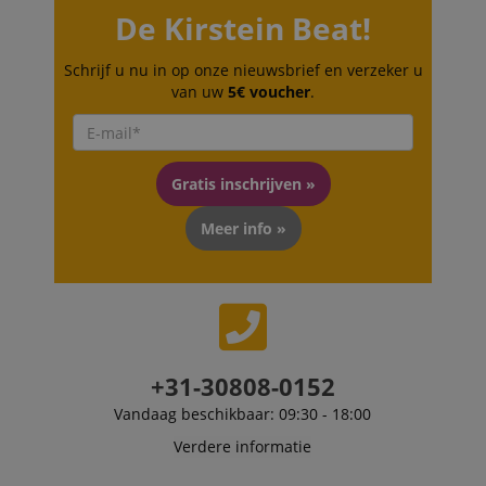
experimentere
recommend
met advertentie
De Kirstein Beat!
related article
efficiëntie op
or content
websites die h
based on the
services
user's reading
Schrijf u nu in op onze nieuwsbrief en verzeker u
gebruiken
history.
van uw
5€ voucher
.
_uetvid
1 jaar
This is a cookie
Microsoft
session-id
.amazon.com
11 maanden
Session
utilised by
Corporation
4 weken
Cookies are
Microsoft Bing
.kirstein.nl
used by the
Ads and is a
server to stor
tracking cookie. 
information
Gratis inschrijven »
allows us to
about user
engage with a
page activitie
user that has
so users can
Meer info »
previously visit
easily pick up
our website.
where they le
off on the
_fbp
2 maanden 4
Used by Meta t
Meta Platform
server's pages
weken
deliver a series 
Inc.
advertisement
.kirstein.nl
products such a
real time biddi
from third part
advertisers
+31-30808-0152
_uetsid
1 dag
This cookie is
Microsoft
Vandaag beschikbaar: 09:30 - 18:00
used by Bing to
Corporation
determine wha
.kirstein.nl
ads should be
Verdere informatie
shown that ma
be relevant to 