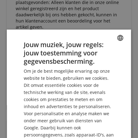
plaatsgevonden: Alleen klanten die in onze online
winkel geregistreerd zijn en het product
daadwerkelijk bij ons hebben gekocht, kunnen in
hun klantenaccount een beoordeling voor het
artikel geven.
Jouw muziek, jouw regels:
jouw toestemming voor
ENGLISH
lefreQue Ultimate Band Zilver 70 mm
gegevensbescherming.
GERMAN
Beoordeling door
Nasreddin
op 09.12.2020
Om je de best mogelijke ervaring op onze
Variant
lefreQue Ultimate Band Silver 70 mm
DUTCH
website te bieden, gebruiken we cookies.
Deze beoordeling is automatisch vertaald. Originele taal
geverifieerde aankoop
Dit omvat essentiële cookies voor de
FRENCH
technische werking van de site, evenals
Alles is in orde, het product, de website, de service.
ITALIAN
cookies om prestaties te meten en om
Dank u wel.
inhoud en advertenties te personaliseren.
SPANISH
Voor personalisatie en analyse maken we
onder meer gebruik van diensten van
Google. Daarbij kunnen ook
Vragen over dit artikel
persoonsgegevens, zoals apparaat-ID's, aan