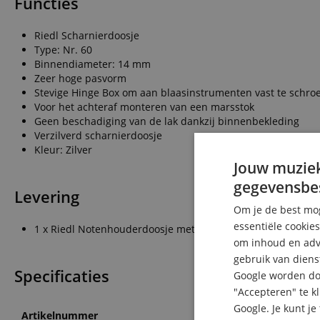
Functies
Riedl Scharnierdoosje
Type: Nr. 60
Binnendiameter: 14 mm
Zeer hoge pasvorm
Stevige Hinge Box om aan blaasinstrumenten vast te schro
Voor het achteraf monteren van een marsstok
Geen beschadiging van de lak dankzij binnenbekleding
Verzilverd scharnierdoosje
Kleur: Zilver
Jouw muziek
gegevensbe
Levering
Om je de best mog
essentiële cookie
1 x Riedl Notenhouderdoosje met Scharniering 14 mm
om inhoud en adve
gebruik van diens
Specificaties
Google worden doo
"Accepteren" te k
Google. Je kunt j
Artikelnummer
00086763