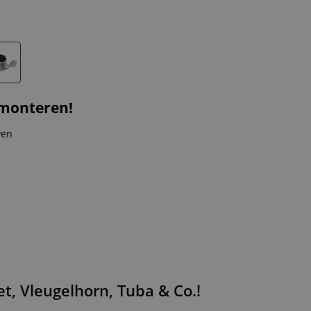
 monteren!
ven
, Vleugelhorn, Tuba & Co.!