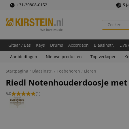
3 j
+31-30808-0152
Gitaar / Bas
Keys
Drums
Accordeon
Blaasinstr.
Live
Aanbiedingen
Nieuwe producten
Top verkoper
Ko
Startpagina
Blaasinstr.
Toebehoren
Lieren
Riedl Notenhouderdoosje met
5,0
(1)