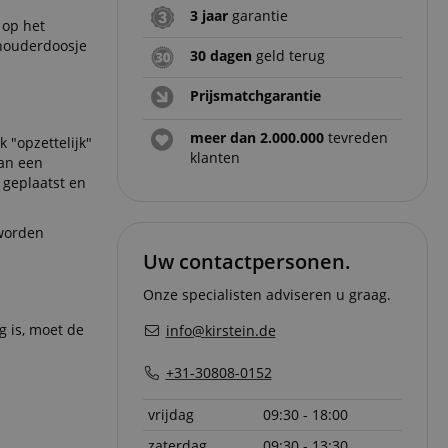
3 jaar
garantie
 op het
nhouderdoosje
30 dagen
geld terug
Prijsmatchgarantie
meer dan 2.000.000
tevreden
 "opzettelijk"
klanten
aan een
 geplaatst en
 worden
Uw contactpersonen.
Onze specialisten adviseren u graag.
 is, moet de
info@kirstein.de
+31-30808-0152
vrijdag
09:30 - 18:00
zaterdag
09:30 - 13:30