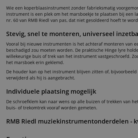
Wie een koperblaasinstrument zonder fabrieksmatig voorgemon
instrument is een plek om het marsboekje te plaatsen bij een l
nr. 60 van RMB Riedl van pas, dat niet gesoldeerd hoeft te wo
Stevig, snel te monteren, universeel inzetb
Vooral bij nieuwe instrumenten is het achteraf monteren van e
beschadigd zou moeten worden. De praktische Hinge lyre holder
willekeurige buis of trek van het instrument vastgeschroefd. Z
het marsboek erin geklemd.
De houder kan op het instrument blijven zitten of, bijvoorbeel
verwijderd als hij is aangebracht.
Individuele plaatsing mogelijk
De schroefklem kan naar wens op alle buizen of trekken van h
buis- of trekomtrek vooraf worden gemeten.
RMB Riedl muziekinstrumentonderdelen - kwa