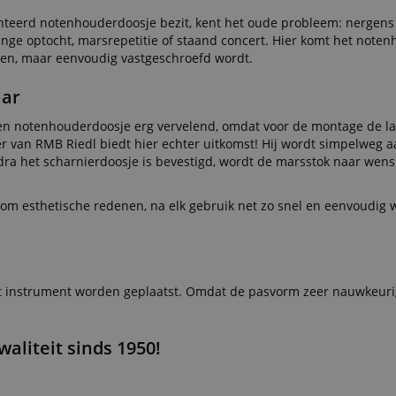
teerd notenhouderdoosje bezit, kent het oude probleem: nergens
ange optocht, marsrepetitie of staand concert. Hier komt het note
rden, maar eenvoudig vastgeschroefd wordt.
aar
en notenhouderdoosje erg vervelend, omdat voor de montage de lak
 van RMB Riedl biedt hier echter uitkomst! Hij wordt simpelweg 
odra het scharnierdoosje is bevestigd, wordt de marsstok naar wens
d om esthetische redenen, na elk gebruik net zo snel en eenvoudig
et instrument worden geplaatst. Omdat de pasvorm zeer nauwkeurig
liteit sinds 1950!