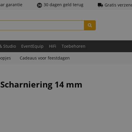
aar garantie
30 dagen geld terug
Gratis verzen
 & Studio
EventEquip
HiFi
Toebehoren
opjes
Cadeaus voor feestdagen
 Scharniering 14 mm