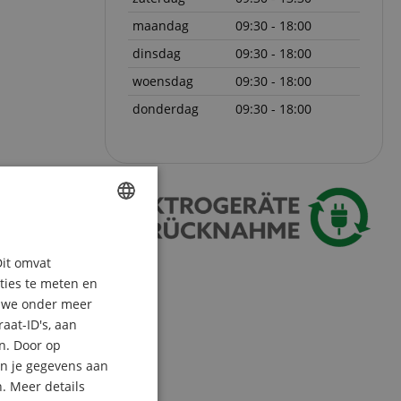
maandag
09:30 - 18:00
dinsdag
09:30 - 18:00
woensdag
09:30 - 18:00
donderdag
09:30 - 18:00
ENGLISH
Dit omvat
GERMAN
aties te meten en
DUTCH
n we onder meer
aat-ID's, aan
FRENCH
n. Door op
ITALIAN
an je gegevens aan
. Meer details
SPANISH