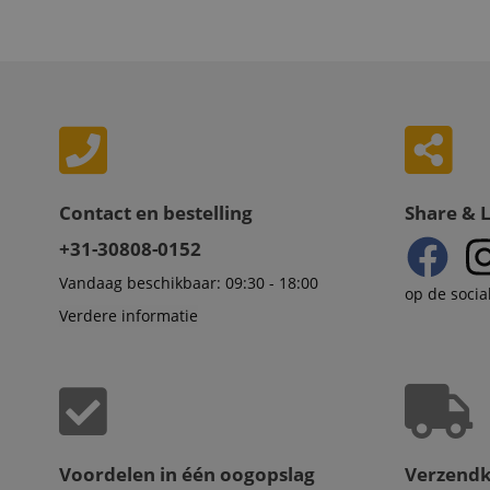
language
FPID
.ki
test_cookie
Go
.d
_ga_2Y66LKC5QL
scarab.profile
.ki
session-id-time
IDE
Go
.d
aHistoryArticles
Contact en bestelling
Share & 
MUID
Mi
Co
+31-30808-0152
session-id
.b
Vandaag beschikbaar: 09:30 - 18:00
_gcl_au
Go
op de socia
.ki
Verdere informatie
_uetvid
Mi
Co
.ki
_fbp
Me
In
.ki
_uetsid
Mi
Voordelen in één oogopslag
Verzend
Co