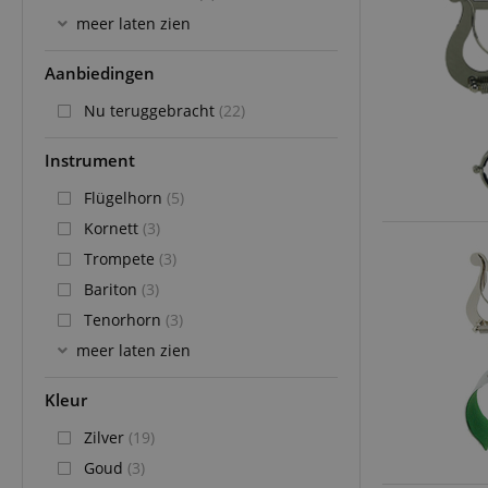
meer laten zien
Aanbiedingen
Nu teruggebracht
(22)
Instrument
Flügelhorn
(5)
Kornett
(3)
Trompete
(3)
Bariton
(3)
Tenorhorn
(3)
meer laten zien
Kleur
Zilver
(19)
Goud
(3)