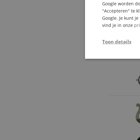
Google worden doo
"Accepteren" te k
Google. Je kunt j
vind je in onze
pr
Toon details
Strikt
noodzakelijk
Str
Strikt noodzakelijke
Zonder strikt noodzak
Naam