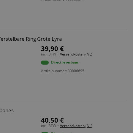
ript.com-service om
den. De
ect werken.
 on the website,
 ensuring a secure
Verstelbare Ring Grote Lyra
te across page
39,90 €
incl. BTW +
Verzendkosten (NL)
ies are used by the
vities so users can
Direct leverbaar.
s pages.
Artikelnummer: 00006695
s used to facilitate
ely.
 user session by the
n state across page
mbones
40,50 €
Omschrijving
incl. BTW +
Verzendkosten (NL)