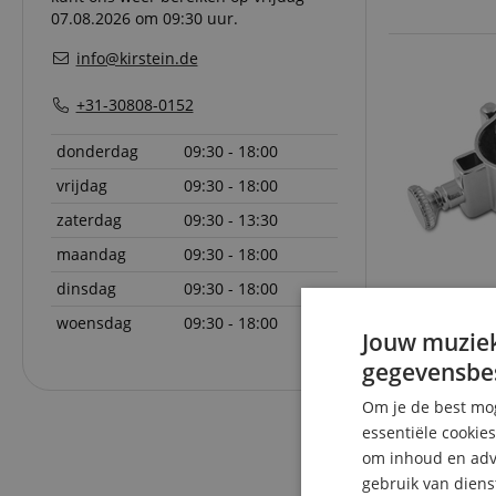
07.08.2026 om 09:30 uur.
info@kirstein.de
+31-30808-0152
donderdag
09:30 - 18:00
vrijdag
09:30 - 18:00
zaterdag
09:30 - 13:30
maandag
09:30 - 18:00
dinsdag
09:30 - 18:00
woensdag
09:30 - 18:00
Jouw muziek
gegevensbe
Om je de best mog
essentiële cookie
om inhoud en adve
gebruik van diens