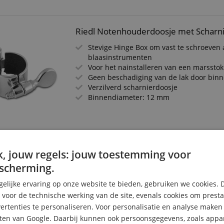
Riedl Notenhouderdoosje met Scharn
Stevige Hinge Box om vast te schroeven
blaasinstrumenten
Voor het nainstalleren van een marsstok
Geen beschadiging van de lak door bin
Verzilverd scharnierdoosje
Binnendiameter: 12 mm
Riedl Marslyra Profillijn Voor Trompe
, jouw regels: jouw toestemming voor
scherming.
Grote lyra
2 drukknoppen
elijke ervaring op onze website te bieden, gebruiken we cookies. 
Om aan de klankbeker vast te klemmen
s voor de technische werking van de site, evenals cookies om prest
rtenties te personaliseren. Voor personalisatie en analyse make
ten van Google. Daarbij kunnen ook persoonsgegevens, zoals appar