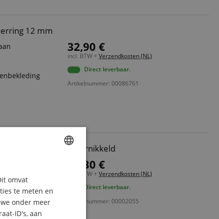
ierring 12 mm
32,90 €
 aan
incl. BTW +
Verzendkosten (NL)
Direct leverbaar.
nenbekleding
Artikelnummer: 00086761
t Kornet Vleugelhorn Vernikkeld
36,30 €
ENGLISH
incl. BTW +
Verzendkosten (NL)
Dit omvat
GERMAN
Direct leverbaar.
aties te meten en
DUTCH
Artikelnummer: 00002055
n we onder meer
aat-ID's, aan
FRENCH