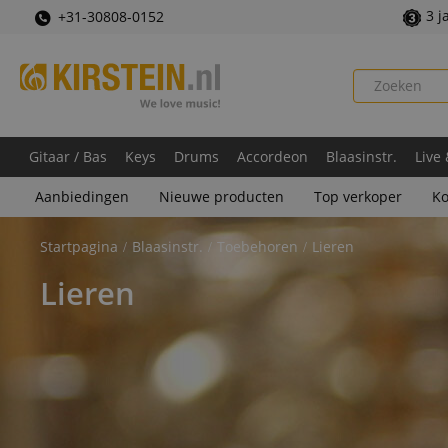
3 j
+31-30808-0152
Gitaar / Bas
Keys
Drums
Accordeon
Blaasinstr.
Live
Aanbiedingen
Nieuwe producten
Top verkoper
Ko
Startpagina
Blaasinstr.
Toebehoren
Lieren
Lieren