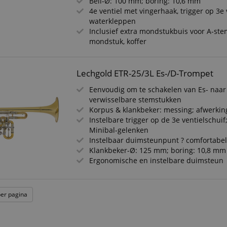
Bell-Ø: 100 mm; boring: 10,6 mm
4e ventiel met vingerhaak, trigger op 3e 
waterkleppen
Inclusief extra mondstukbuis voor A-st
mondstuk, koffer
ikt noodzakelijk
Prestatie
Gericht op
Functionaliteit
Niet-geclassific
 cookies maken kernfunctionaliteit van de website mogelijk, zoals gebruikersaanmeldin
Lechgold ETR-25/3L Es-/D-Trompet
elijke cookies kan de website niet correct worden gebruikt.
Aanbieder /
Eenvoudig om te schakelen van Es- naa
Vervaldatum
Omschrijving
Domein
verwisselbare stemstukken
Korpus & klankbeker: messing; afwerking
nt
1 jaar 1
Deze cookie wordt gebruikt door de Cookie-Sc
CookieScript
maand
de cookievoorkeuren van bezoekers te onthou
.kirstein.nl
Instelbare trigger op de 3e ventielschuif;
cookiebanner van Cookie-Script.com moet corr
Minibal-gelenken
Instelbaar duimsteunpunt ? comfortab
11 maanden
This cookie is used to manage the user session
Amazon
4 weken
particularly in relation to the payment process,
.amazon.com
Klankbeker-Ø: 125 mm; boring: 10,8 mm
and effective checkout experience.
Ergonomische en instelbare duimsteun
.kirstein.nl
29 minuten
This cookie is used to preserve user session sta
57 seconden
requests.
11 maanden
This cookie is set by Amazon Pay. Session Cook
Amazon.com
per pagina
Google Privacy Policy
4 weken
server to store information about user page acti
Inc.
easily pick up where they left off on the server'
www.kirstein.nl
Sessie
This cookie is associated with Amazon Pay and i
Amazon