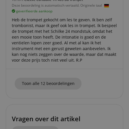
session 
Deze beoordeling is automatisch vertaald. Originele taal
across p
requests
geverifieerde aankoop
Heb de trompet gekocht om les te geven. Ik ben zelf
trombonist, maar ik geef ook les in trompet. Ik bespeel
de trompet met het Schilke 24 mondstuk, omdat het
Naam
Aanbieder /
Aanbieder / Domein
V
een mooie toon heeft. De intonatie is goed en de
Naam
Vervaldatum
Omschrijving
Domein
Aanbieder
ventielen lopen zeer goed. Al met al kan ik het
Naam
Vervaldatum
Omschrijving
CrossDomainCookieScriptConsent_389
.crossdomain.cookie-
/ Domein
instrument met een gerust geweten aanbevelen. Ik
script.com
scarab.mayAdd
Sessie
This cookie is
Emarsys
used to
.kirstein.nl
_ga
1 jaar 1
Deze cookienaam
kan nog niets zeggen over de waarde, maar dat maakt
Google
Aanbieder /
Naam
Vervaldatum
Omschrijving
manage the
maand
is gekoppeld aan
LLC
Domein
voor deze prijs toch niet veel uit. R.P
user's session
Google Universal
.kirstein.nl
specifically in
Analytics, wat een
sid
www.kirstein.nl
Sessie
This is a very
relation to
belangrijke updat
common cooki
personalizati
is van de meer
name but wher
and shopping
algemeen
it is found as a
cart features 
gebruikte
Toon alle 12 beoordelingen
session cookie i
tracking items
analyseservice va
is likely to be
the user may
Google. Deze
used as for
add to their
cookie wordt
session state
shopping cart
gebruikt om unie
management.
gebruikers te
language
www.kirstein.nl
Sessie
Er zijn veel
onderscheiden
FPID
.kirstein.nl
1 jaar 1
verschillende
door een
maand
soorten
willekeurig
Vragen over dit artikel
cookies die a
gegenereerd
test_cookie
15 minuten
This cookie is s
Google LLC
deze naam zij
nummer toe te
by DoubleClick
.doubleclick.net
gekoppeld, e
wijzen als klant-ID
(which is owne