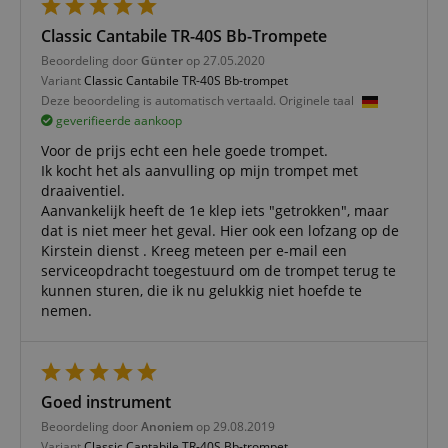
apay-session-set
11 maanden
This cook
Amazon.com
4 weken
by Amaz
Inc.
Session 
www.kirstein.nl
Classic Cantabile TR-40S Bb-Trompete
are used
server to
Beoordeling door
Günter
op 27.05.2020
informat
Variant
Classic Cantabile TR-40S Bb-trompet
about us
Deze beoordeling is automatisch vertaald. Originele taal
activitie
can easil
geverifieerde aankoop
where th
off on th
Voor de prijs echt een hele goede trompet.
pages.
Ik kocht het als aanvulling op mijn trompet met
amazon-pay-
Sessie
This cook
Amazon
draaiventiel.
connectedAuth
associat
www.kirstein.nl
Aanvankelijk heeft de 1e klep iets "getrokken", maar
Amazon 
is used t
dat is niet meer het geval. Hier ook een lofzang op de
facilitate
Kirstein dienst . Kreeg meteen per e-mail een
authenti
serviceopdracht toegestuurd om de trompet terug te
and pay
transact
kunnen sturen, die ik nu gelukkig niet hoefde te
securely.
nemen.
session-token
11 maanden
This cook
Amazon
4 weken
used to 
.amazon.com
an anon
user ses
the serve
Goed instrument
sid_key
www.kirstein.nl
Sessie
This cook
used for
Beoordeling door
Anoniem
op 29.08.2019
maintain
Variant
Classic Cantabile TR-40S Bb-trompet