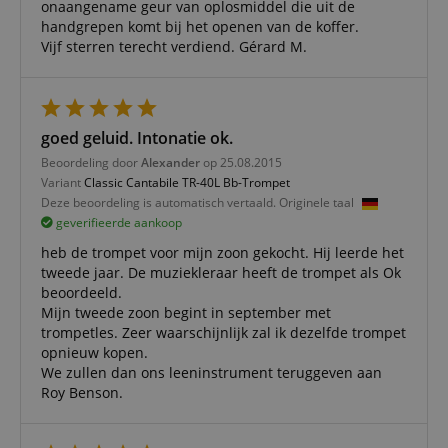
onaangename geur van oplosmiddel die uit de
CookieScriptConsent
1 jaar 1
Deze coo
CookieScript
handgrepen komt bij het openen van de koffer.
maand
wordt ge
.kirstein.nl
door de 
Vijf sterren terecht verdiend. Gérard M.
Script.c
om de
cookiev
van bezo
onthoud
cookieb
goed geluid. Intonatie ok.
Cookie-S
moet cor
Beoordeling door
Alexander
op 25.08.2015
werken.
Variant
Classic Cantabile TR-40L Bb-Trompet
session-id-apay
11 maanden
This cook
Amazon
Deze beoordeling is automatisch vertaald. Originele taal
4 weken
used to
.amazon.com
geverifieerde aankoop
the user
on the w
heb de trompet voor mijn zoon gekocht. Hij leerde het
particula
relation 
tweede jaar. De muziekleraar heeft de trompet als Ok
payment 
beoordeeld.
Google Privacy Policy
ensuring
and effe
Mijn tweede zoon begint in september met
checkou
trompetles. Zeer waarschijnlijk zal ik dezelfde trompet
experien
opnieuw kopen.
FPGSID
.kirstein.nl
29 minuten
This cook
We zullen dan ons leeninstrument teruggeven aan
57 seconden
used to 
Roy Benson.
user sess
across p
requests