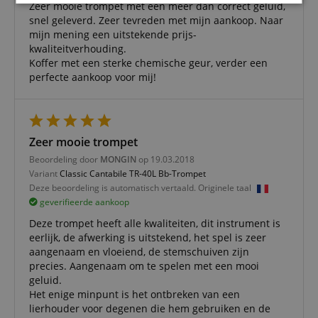
Strikt
Prestatie
Gericht op
Zeer mooie trompet met een meer dan correct geluid,
noodzakelijk
snel geleverd. Zeer tevreden met mijn aankoop. Naar
mijn mening een uitstekende prijs-
kwaliteitverhouding.
Koffer met een sterke chemische geur, verder een
Functionaliteit
Niet-
perfecte aankoop voor mij!
geclassificeerd
Zeer mooie trompet
Beoordeling door
MONGIN
op 19.03.2018
Variant
Classic Cantabile TR-40L Bb-Trompet
Strikt noodzakelijk
Prestatie
Gericht op
Deze beoordeling is automatisch vertaald. Originele taal
geverifieerde aankoop
Functionaliteit
Niet-geclassificeerd
Deze trompet heeft alle kwaliteiten, dit instrument is
Strikt noodzakelijke cookies maken
eerlijk, de afwerking is uitstekend, het spel is zeer
kernfunctionaliteit van de website mogelijk, zoals
aangenaam en vloeiend, de stemschuiven zijn
gebruikersaanmelding en accountbeheer. Zonder
strikt noodzakelijke cookies kan de website niet
precies. Aangenaam om te spelen met een mooi
correct worden gebruikt.
geluid.
Het enige minpunt is het ontbreken van een
Aanbieder /
Naam
Vervaldatum
Omschri
Domein
lierhouder voor degenen die hem gebruiken en de