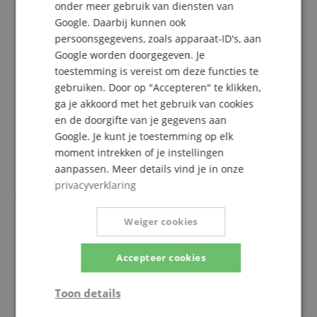
onder meer gebruik van diensten van
5 Sterren
11
Google. Daarbij kunnen ook
4 Sterren
0
persoonsgegevens, zoals apparaat-ID's, aan
3 Sterren
0
Google worden doorgegeven. Je
2 Sterren
0
1 Ster
0
toestemming is vereist om deze functies te
gebruiken. Door op "Accepteren" te klikken,
Een herziening van de ratings heeft als volgt
ga je akkoord met het gebruik van cookies
plaatsgevonden: Alleen klanten die in onze online
en de doorgifte van je gegevens aan
winkel geregistreerd zijn en het product
Google. Je kunt je toestemming op elk
daadwerkelijk bij ons hebben gekocht, kunnen in
moment intrekken of je instellingen
hun klantenaccount een beoordeling voor het
aanpassen. Meer details vind je in onze
artikel geven.
privacyverklaring
Weiger cookies
Goede aankoop in overeenstemming met mijn
arrenten
Accepteer cookies
Beoordeling door
Baudouin
op 28.03.2020
Deze beoordeling is automatisch vertaald. Originele taal
Toon details
geverifieerde aankoop