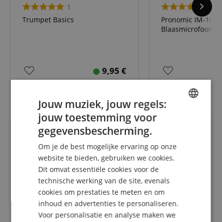
1
4
Trumpet Basics
Pronomic IM-10
Blaasmicrofoon
9,95
€
Jouw muziek, jouw regels:
jouw toestemming voor
ENGLISH
gegevensbescherming.
Recensies van klanten
GERMAN
Om je de best mogelijke ervaring op onze
DUTCH
website te bieden, gebruiken we cookies.
Dit omvat essentiële cookies voor de
FRENCH
5.0
5.0
technische werking van de site, evenals
/
ITALIAN
cookies om prestaties te meten en om
Gebaseerd op 12 Beoordeling
inhoud en advertenties te personaliseren.
SPANISH
Toon alle beoordelingen
Voor personalisatie en analyse maken we