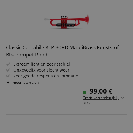
Classic Cantabile KTP-30RD MardiBrass Kunststof
Bb-Trompet Rood
Extreem licht en zeer stabiel
Ongevoelig voor slecht weer
Zeer goede respons en intonatie
Materiaal: ABS-kunststof
meer laten zien
Boring: 11,6 mm
99,00 €
Incl. gigbag & mondstuk
Gratis verzenden (NL)
incl.
Kleur van het mondstuk kan afwijken
BTW