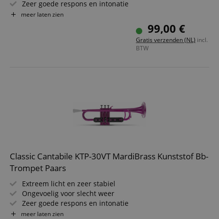
Zeer goede respons en intonatie
Materiaal: ABS kunststof
meer laten zien
Bohring: 11,6 mm
99,00 €
Incl. gigbag en mondstuk
Gratis verzenden (NL)
incl.
Kleur van het mondstuk kan afwijken
BTW
Classic Cantabile KTP-30VT MardiBrass Kunststof Bb-
Trompet Paars
Extreem licht en zeer stabiel
Ongevoelig voor slecht weer
Zeer goede respons en intonatie
Materiaal: ABS kunststof
meer laten zien