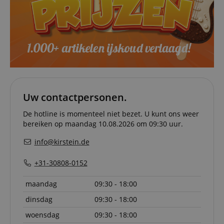
informat
about us
activitie
can easil
where th
off on th
pages.
amazon-pay-
Sessie
This cook
Amazon
connectedAuth
associat
www.kirstein.nl
Amazon 
is used t
facilitate
authenti
Uw contactpersonen.
and pay
transact
De hotline is momenteel niet bezet. U kunt ons weer
securely.
bereiken op maandag 10.08.2026 om 09:30 uur.
session-token
11 maanden
This cook
Amazon
4 weken
used to 
.amazon.com
info@kirstein.de
an anon
user ses
the serve
+31-30808-0152
sid_key
www.kirstein.nl
Sessie
This cook
used for
maandag
09:30 - 18:00
maintain
session 
dinsdag
09:30 - 18:00
across p
requests
woensdag
09:30 - 18:00