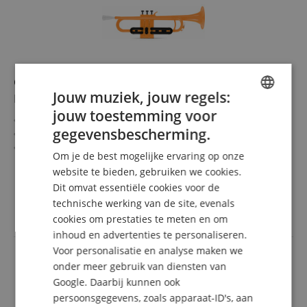
Classic Cantabile KTP-30OR MardiBrass Kunststof
Jouw muziek, jouw regels:
Bb-Trompet Oranje
jouw toestemming voor
ENGLISH
Extreem licht en zeer stabiel
gegevensbescherming.
Ongevoelig voor slecht weer
GERMAN
Zeer goede respons en intonatie
Om je de best mogelijke ervaring op onze
Materiaal: ABS-kunststof
meer laten zien
DUTCH
website te bieden, gebruiken we cookies.
Bohring: 11,6 mm
99,00 €
Dit omvat essentiële cookies voor de
Incl. gigbag en mondstuk
FRENCH
Gratis verzenden (NL)
incl.
Kleur van het mondstuk kan afwijken
technische werking van de site, evenals
BTW
ITALIAN
cookies om prestaties te meten en om
inhoud en advertenties te personaliseren.
SPANISH
Voor personalisatie en analyse maken we
onder meer gebruik van diensten van
Google. Daarbij kunnen ook
persoonsgegevens, zoals apparaat-ID's, aan