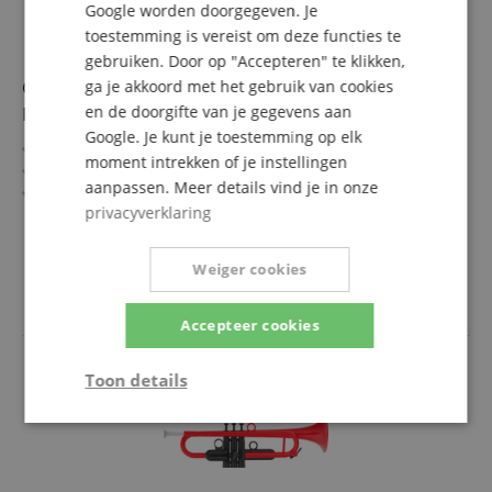
Google worden doorgegeven. Je
toestemming is vereist om deze functies te
gebruiken. Door op "Accepteren" te klikken,
Classic Cantabile KTP-30MB MardiBrass Kunststof
ga je akkoord met het gebruik van cookies
Bb-Trompet Mat-blauw
en de doorgifte van je gegevens aan
Google. Je kunt je toestemming op elk
Extreem licht en zeer stabiel
moment intrekken of je instellingen
Ongevoelig voor slecht weer
aanpassen. Meer details vind je in onze
Zeer goede respons en intonatie
privacyverklaring
Materiaal: ABS-kunststof
meer laten zien
Boring: 11,6 mm
99,00 €
Incl. gigbag en mondstuk
Weiger cookies
Gratis verzenden (NL)
incl.
Kleur van het mondstuk kan afwijken
BTW
Accepteer cookies
Toon details
Strikt
Prestatie
Gericht op
noodzakelijk