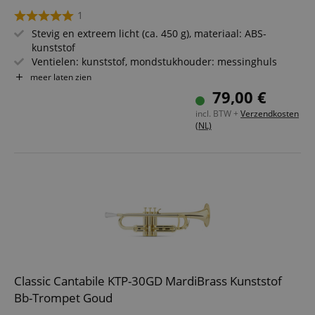
1
Stevig en extreem licht (ca. 450 g), materiaal: ABS-
kunststof
Ventielen: kunststof, mondstukhouder: messinghuls
Ongevoelig voor slecht weer
meer laten zien
Tooncompensatie op de 1e en 3e schuif (duimringen)
79,00 €
Incl. hoes, 2 mondstukken & 2 wisselventielen
incl. BTW +
Verzendkosten
Kleur van het mondstuk kan variëren
(NL)
Classic Cantabile KTP-30GD MardiBrass Kunststof
Bb-Trompet Goud