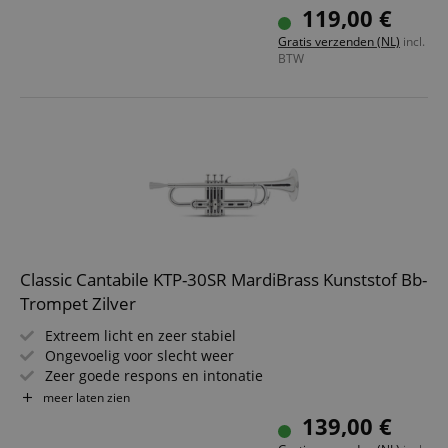
Boring: 11,6 mm
119,00 €
Incl. gigbag en mondstuk
Gratis verzenden (NL)
incl.
Kleur van het mondstuk kan afwijken
BTW
Classic Cantabile KTP-30SR MardiBrass Kunststof Bb-
Trompet Zilver
Extreem licht en zeer stabiel
Ongevoelig voor slecht weer
Zeer goede respons en intonatie
Materiaal: ABS kunststof
meer laten zien
Bohring: 11,6 mm
139,00 €
Incl. gigbag en mondstuk