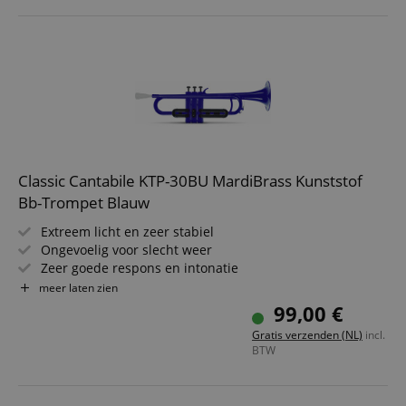
Classic Cantabile KTP-30BU MardiBrass Kunststof
Bb-Trompet Blauw
Extreem licht en zeer stabiel
Ongevoelig voor slecht weer
Zeer goede respons en intonatie
Materiaal: ABS-kunststof
meer laten zien
Bohring: 11,6 mm
99,00 €
Incl. Gigbag en mondstuk
Gratis verzenden (NL)
incl.
Kleur van het mondstuk kan afwijken
BTW