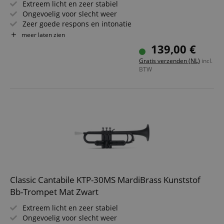
Extreem licht en zeer stabiel
Ongevoelig voor slecht weer
Zeer goede respons en intonatie
Materiaal: ABS kunststof
meer laten zien
Boring: 11,6 mm
139,00 €
Incl. gigbag en mondstuk
Gratis verzenden (NL)
incl.
Kleur van het mondstuk kan afwijken
BTW
Classic Cantabile KTP-30MS MardiBrass Kunststof
Bb-Trompet Mat Zwart
Extreem licht en zeer stabiel
Ongevoelig voor slecht weer