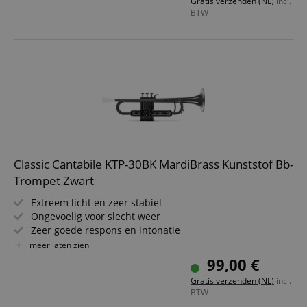
Gratis verzenden (NL)
incl.
Kleur van het mondstuk kan afwijken
BTW
Classic Cantabile KTP-30BK MardiBrass Kunststof Bb-
Trompet Zwart
Extreem licht en zeer stabiel
Ongevoelig voor slecht weer
Zeer goede respons en intonatie
Materiaal: ABS-kunststof
meer laten zien
Boring: 11,6 mm
99,00 €
Incl. gigbag en mondstuk
Gratis verzenden (NL)
incl.
Kleur van het mondstuk kan variëren
BTW