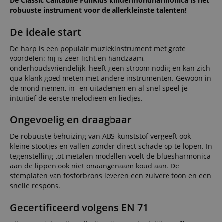
De Classic Cantabile FunKids kindermondharmonica is het
robuuste instrument voor de allerkleinste talenten!
De ideale start
De harp is een populair muziekinstrument met grote
voordelen: hij is zeer licht en handzaam,
onderhoudsvriendelijk, heeft geen stroom nodig en kan zich
qua klank goed meten met andere instrumenten. Gewoon in
de mond nemen, in- en uitademen en al snel speel je
intuïtief de eerste melodieën en liedjes.
Ongevoelig en draagbaar
De robuuste behuizing van ABS-kunststof vergeeft ook
kleine stootjes en vallen zonder direct schade op te lopen. In
tegenstelling tot metalen modellen voelt de bluesharmonica
aan de lippen ook niet onaangenaam koud aan. De
stemplaten van fosforbrons leveren een zuivere toon en een
snelle respons.
Gecertificeerd volgens EN 71