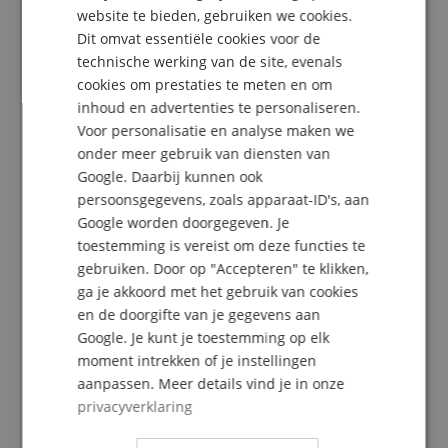
Recensies van klanten
DUTCH
website te bieden, gebruiken we cookies.
Dit omvat essentiële cookies voor de
FRENCH
technische werking van de site, evenals
ITALIAN
cookies om prestaties te meten en om
3.0
5.0
/
inhoud en advertenties te personaliseren.
SPANISH
Voor personalisatie en analyse maken we
Gebaseerd op 1 Beoordeling
onder meer gebruik van diensten van
Google. Daarbij kunnen ook
5 Sterren
0
persoonsgegevens, zoals apparaat-ID's, aan
4 Sterren
0
Google worden doorgegeven. Je
3 Sterren
1
toestemming is vereist om deze functies te
2 Sterren
0
gebruiken. Door op "Accepteren" te klikken,
1 Ster
0
ga je akkoord met het gebruik van cookies
Een herziening van de ratings heeft als volgt
en de doorgifte van je gegevens aan
plaatsgevonden: Alleen klanten die in onze online
Google. Je kunt je toestemming op elk
winkel geregistreerd zijn en het product
moment intrekken of je instellingen
daadwerkelijk bij ons hebben gekocht, kunnen in
aanpassen. Meer details vind je in onze
hun klantenaccount een beoordeling voor het
privacyverklaring
artikel geven.