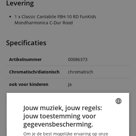
Levering
1 x Classic Cantabile FBH-10 RD FunKids
Mondharmonica C-Dur Rood
Specificaties
Artikelnummer
00086373
Chromatisch/diatonisch
chromatisch
ook voor kinderen
Ja
Kleur
Red
Jouw muziek, jouw regels:
Tuning
C
jouw toestemming voor
ENGLISH
gegevensbescherming.
GERMAN
Om je de best mogelijke ervaring op onze