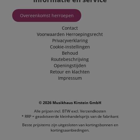
scarab.visitor
Emarsys
11 maanden
This cookie is
.kirstein.nl
4 weken
used to track
Overeenkomst herroepen
visitors for the
purpose of
delivering
Contact
personalized
Voorwaarden
Herroepingsrecht
product
recommendatio
Privacyverklaring
and advertising
Cookie-instellingen
Behoud
Routebeschrijving
Openingstijden
Retour en klachten
Impressum
© 2026 Musikhaus Kirstein GmbH
Alle prijzen incl. BTW excl.
Verzendkosten
* RRP = geadviseerde kleinhandelsprijs van de fabrikant
Beste prijsitems zijn uitgesloten van kortingsbonnen en
kortingsaanbiedingen.