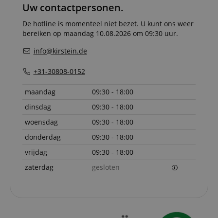
and effe
Uw contactpersonen.
checkou
experien
De hotline is momenteel niet bezet. U kunt ons weer
FPGSID
.kirstein.nl
29 minuten
This cook
bereiken op maandag 10.08.2026 om 09:30 uur.
57 seconden
used to 
user sess
info@kirstein.de
across p
requests
+31-30808-0152
apay-session-set
11 maanden
This cook
Amazon.com
4 weken
by Amaz
Inc.
Session 
www.kirstein.nl
maandag
09:30 - 18:00
are used
server to
informat
dinsdag
09:30 - 18:00
about us
activitie
woensdag
09:30 - 18:00
can easil
where th
donderdag
09:30 - 18:00
off on th
pages.
vrijdag
09:30 - 18:00
amazon-pay-
Sessie
This cook
Amazon
zaterdag
gesloten
connectedAuth
associat
www.kirstein.nl
Amazon 
is used t
facilitate
authenti
and pay
transact
securely.