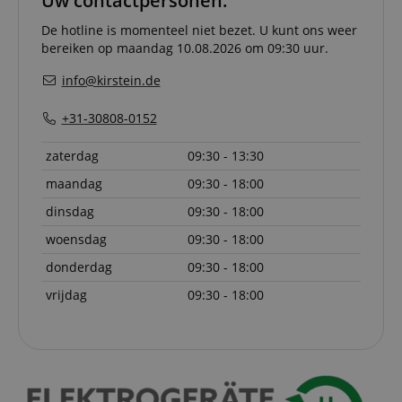
Uw contactpersonen.
where th
off on th
pages.
De hotline is momenteel niet bezet. U kunt ons weer
bereiken op maandag 10.08.2026 om 09:30 uur.
amazon-pay-
Sessie
This cook
Amazon
connectedAuth
associat
www.kirstein.nl
Amazon 
info@kirstein.de
is used t
facilitate
authenti
+31-30808-0152
and pay
transact
securely.
zaterdag
09:30 - 13:30
session-token
11 maanden
This cook
Amazon
maandag
09:30 - 18:00
4 weken
used to 
.amazon.com
an anon
dinsdag
09:30 - 18:00
user ses
the serve
woensdag
09:30 - 18:00
sid_key
www.kirstein.nl
Sessie
This cook
donderdag
09:30 - 18:00
used for
maintain
session 
vrijdag
09:30 - 18:00
across p
requests
Naam
Aanbieder /
Aanbieder / Domein
V