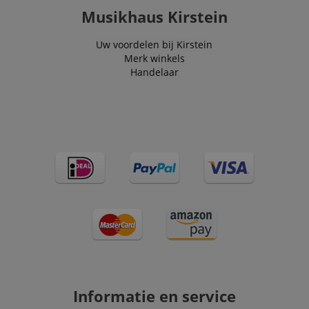
from third part
Musikhaus Kirstein
advertisers
_uetsid
1 dag
This cookie is
Microsoft
used by Bing to
Corporation
Uw voordelen bij Kirstein
determine wha
.kirstein.nl
Merk winkels
ads should be
shown that ma
Handelaar
be relevant to 
end user perus
the site.
FPLC
.kirstein.nl
20 uur
scarab.visitor
Emarsys
11 maanden
This cookie is
.kirstein.nl
4 weken
used to track
visitors for the
purpose of
delivering
personalized
product
recommendatio
and advertising
Informatie en service