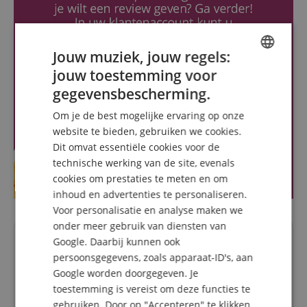
Jouw muziek, jouw regels:
jouw toestemming voor
ENGLISH
gegevensbescherming.
GERMAN
Om je de best mogelijke ervaring op onze
DUTCH
website te bieden, gebruiken we cookies.
Dit omvat essentiële cookies voor de
FRENCH
technische werking van de site, evenals
ITALIAN
cookies om prestaties te meten en om
inhoud en advertenties te personaliseren.
SPANISH
Voor personalisatie en analyse maken we
onder meer gebruik van diensten van
Google. Daarbij kunnen ook
Vragen over dit artikel
persoonsgegevens, zoals apparaat-ID's, aan
Google worden doorgegeven. Je
Een vraag stellen
toestemming is vereist om deze functies te
gebruiken. Door op "Accepteren" te klikken,