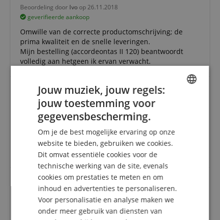
Beoordeling door
Ivo
op 26.11.2018
geverifieerde aankoop
Omwille van de correcte productomschrijving; de
prima kwaliteit en de snelle leveringen.
Mijn bestelling (accordeontas II 120) beantwoordt
volledig aan hetgeen ik ervan verwacht.
Jouw muziek, jouw regels:
jouw toestemming voor
ENGLISH
Schön!
gegevensbescherming.
Beoordeling door
Hiddo
op 04.04.2018
GERMAN
geverifieerde aankoop
Om je de best mogelijke ervaring op onze
DUTCH
Schönes und luxe Akkordeontasche für wenig Geld!
website te bieden, gebruiken we cookies.
Schnelle versand! Vielen Dank
Dit omvat essentiële cookies voor de
FRENCH
technische werking van de site, evenals
ITALIAN
cookies om prestaties te meten en om
inhoud en advertenties te personaliseren.
SPANISH
Accordeon tas
Voor personalisatie en analyse maken we
Beoordeling door
Anja
op 28.05.2025
onder meer gebruik van diensten van
Deze beoordeling is automatisch vertaald. Originele taal