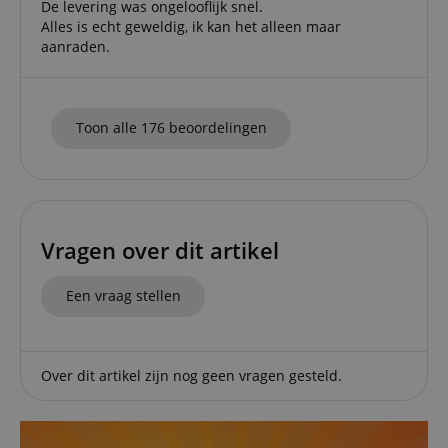
De levering was ongelooflijk snel.
Alles is echt geweldig, ik kan het alleen maar
aanraden.
Functionaliteit
Niet-
geclassificeerd
Toon alle 176 beoordelingen
Strikt noodzakelijk
Prestatie
Gericht op
Vragen over dit artikel
Functionaliteit
Niet-geclassificeerd
Een vraag stellen
Strikt noodzakelijke cookies maken
kernfunctionaliteit van de website mogelijk, zoals
gebruikersaanmelding en accountbeheer. Zonder
strikt noodzakelijke cookies kan de website niet
correct worden gebruikt.
Over dit artikel zijn nog geen vragen gesteld.
Aanbieder /
Naam
Vervaldatum
Omschri
Domein
CookieScriptConsent
1 jaar 1
Deze coo
CookieScript