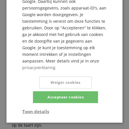
Google. Daarbij kunnen ook
geverifieerde aankoop
persoonsgegevens, zoals apparaat-ID's, aan
Item is zoals beschreven, er is niets om over te klagen,
Google worden doorgegeven. Je
levering was snel en soepel.
toestemming is vereist om deze functies te
gebruiken. Door op "Accepteren" te klikken,
ga je akkoord met het gebruik van cookies
en de doorgifte van je gegevens aan
Accordeontas Alpenklang - uitstekend, meer
Google. Je kunt je toestemming op elk
dan verwacht!
moment intrekken of je instellingen
Beoordeling door
Norbert
op 13.11.2023
aanpassen. Meer details vind je in onze
Deze beoordeling is automatisch vertaald. Originele taal
privacyverklaring
geverifieerde aankoop
Het artikel komt precies overeen met de beschrijving.
Weiger cookies
De tas is echt heel robuust en toch licht. Zeer goed
gemaakt en biedt meer dan genoeg
transportmogelijkheden met het handvat, de
Accepteer cookies
schouderriem en de rugzakriemen.
Wat nog ontbreekt: een extra binnenvak voor meer
Toon details
bladmuziek zou geweldig zijn, en een extra buitenvak
voor een opvouwbare muziekstandaard zou de kers
Strikt
Prestatie
Gericht op
op de taart zijn.
noodzakelijk