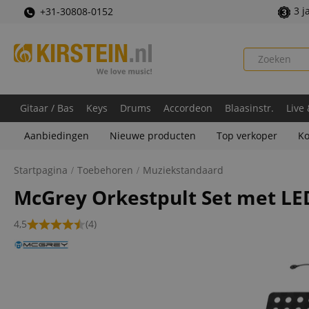
3 j
+31-30808-0152
Gitaar / Bas
Keys
Drums
Accordeon
Blaasinstr.
Live
Aanbiedingen
Nieuwe producten
Top verkoper
Ko
Startpagina
Toebehoren
Muziekstandaard
McGrey Orkestpult Set met L
4,5
(4)