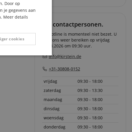
n. Door op
ITALIAN
an je gegevens aan
. Meer details
SPANISH
Uw contactpersonen.
De hotline is momenteel niet bezet. U
iger cookies
kunt ons weer bereiken op vrijdag
07.08.2026 om 09:30 uur.
info@kirstein.de
Niet-
geclassificeerd
+31-30808-0152
vrijdag
09:30 - 18:00
zaterdag
09:30 - 13:30
maandag
09:30 - 18:00
eerd
dinsdag
09:30 - 18:00
g en accountbeheer.
woensdag
09:30 - 18:00
donderdag
09:30 - 18:00