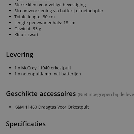
Sterke klem voor veilige bevestiging
CookieScriptConse
Stroomvoorziening via batterij of netadapter
Totale lengte: 30 cm
Lengte per zwanenhals: 18 cm
session-id-apay
Gewicht: 93 g
Kleur: zwart
FPGSID
Levering
apay-session-set
1 x McGrey 11940 orkestpult
amazon-pay-
1 x notenpultlamp met batterijen
connectedAuth
session-token
Geschikte accessoires
(Niet inbegrepen bij de leve
sid_key
K&M 11460 Draagtas Voor Orkestpult
Specificaties
Naam
Naam
Naam
CrossDomainCookie
Aa
Naam