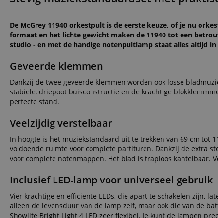
De McGrey 11940 orkestpult is de eerste keuze, of je nu orkes
formaat en het lichte gewicht maken de 11940 tot een betrouw
studio - en met de handige notenpultlamp staat alles altijd in h
Geveerde klemmen
Dankzij de twee geveerde klemmen worden ook losse bladmuzie
stabiele, driepoot buisconstructie en de krachtige blokklemmme
perfecte stand.
Veelzijdig verstelbaar
In hoogte is het muziekstandaard uit te trekken van 69 cm tot 
voldoende ruimte voor complete partituren. Dankzij de extra ste
voor complete notenmappen. Het blad is traploos kantelbaar. 
Inclusief LED-lamp voor universeel gebruik
Vier krachtige en efficiënte LEDs, die apart te schakelen zijn, l
alleen de levensduur van de lamp zelf, maar ook die van de ba
Showlite Bright Light 4 LED zeer flexibel. Je kunt de lampen pre