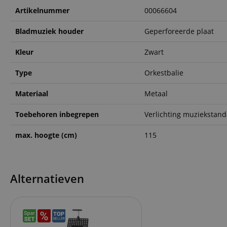
Do
Artikelnummer
00066604
_ga
scarab.mayAdd
sid
ww
Bladmuziek houder
Geperforeerde plaat
language
FPID
.ki
Kleur
Zwart
test_cookie
Go
.d
Type
Orkestbalie
_ga_2Y66LKC5QL
scarab.profile
.ki
Materiaal
Metaal
session-id-time
IDE
Go
Toebehoren inbegrepen
Verlichting muziekstan
.d
aHistoryArticles
max. hoogte (cm)
115
MUID
Mi
Co
session-id
.b
_gcl_au
Go
Alternatieven
.ki
_uetvid
Mi
Co
.ki
_fbp
Me