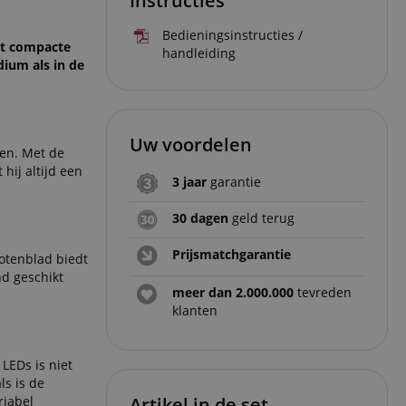
Instructies
Bedieningsinstructies /
het compacte
handleiding
dium als in de
Uw voordelen
en. Met de
hij altijd een
3 jaar
garantie
30 dagen
geld terug
Prijsmatchgarantie
notenblad biedt
nd geschikt
meer dan 2.000.000
tevreden
klanten
 LEDs is niet
ls is de
riabel
Artikel in de set