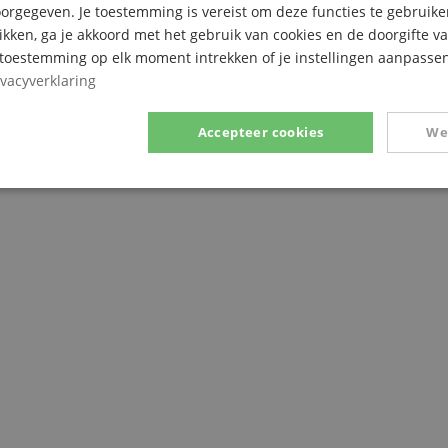
rgegeven. Je toestemming is vereist om deze functies te gebruike
likken, ga je akkoord met het gebruik van cookies en de doorgifte v
e toestemming op elk moment intrekken of je instellingen aanpassen
t weinig kracht
ivacyverklaring
Accepteer cookies
We
Prestatie
Gericht op
Functionaliteit
ikt noodzakelijk
Prestatie
Gericht op
Functionaliteit
Niet-geclassific
 cookies maken kernfunctionaliteit van de website mogelijk, zoals gebruikersaanmeldin
elijke cookies kan de website niet correct worden gebruikt.
Aanbieder /
Vervaldatum
Omschrijving
Domein