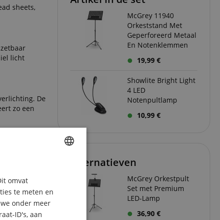
ead sheets,
McGrey 11940
Orkeststand Met
Geperforeerd Metaal
En Notenklemmen
nzetbaar
el licht
19,99 €
Showlite Bright Light
4 LED
erlichting. De
Notenpultlamp
eert zo een
10,99 €
herpe
Alternatieven
ENGLISH
McGrey Orkestpult
Dit omvat
GERMAN
Set met Premium
aties te meten en
LED-Lamp
DUTCH
n we onder meer
36,90 €
aat-ID's, aan
FRENCH