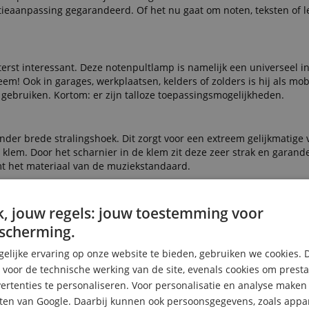
itieaanpassing gegarandeerd. Of het nu gaat om noten, teksten of l
iterst interessant. Deze notenpultlamp is namelijk een universeel i
em! Ook in garages, werkplaatsen, kelders of zolders is hij als mobi
 gebruiken. Kortom: er zijn talloze toepassingsmogelijkheden.
er brede stralingshoek. Dit zorgt voor een extreem gelijkmatige v
 klem. Door het scharnier in de klem zit deze zeer strak en garand
t het materiaal van de muziekstandaard.
dige afwerking & LED-verlichting voor een sc
, jouw regels: jouw toestemming voor
scherming.
elijke ervaring op onze website te bieden, gebruiken we cookies. 
s voor de technische werking van de site, evenals cookies om prest
rtenties te personaliseren. Voor personalisatie en analyse make
ten van Google. Daarbij kunnen ook persoonsgegevens, zoals appar