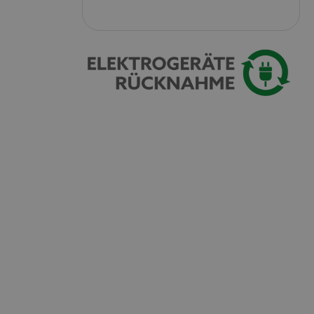
ript.com-service om
den. De
ect werken.
 on the website,
 ensuring a secure
te across page
ies are used by the
vities so users can
s pages.
s used to facilitate
ely.
 user session by the
n state across page
Omschrijving