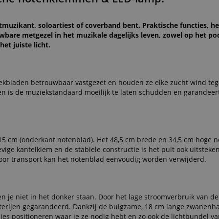
tmuzikant, soloartiest of coverband bent. Praktische functies, 
bare metgezel in het muzikale dagelijks leven, zowel op het po
et juiste licht.
kbladen betrouwbaar vastgezet en houden ze elke zucht wind teg
n is de muziekstandaard moeilijk te laten schudden en garandeert 
115 cm (onderkant notenblad). Het 48,5 cm brede en 34,5 cm hoge 
vige kantelklem en de stabiele constructie is het pult ook uitsteke
Voor transport kan het notenblad eenvoudig worden verwijderd.
aten je niet in het donker staan. Door het lage stroomverbruik van de
tterijen gegarandeerd. Dankzij de buigzame, 18 cm lange zwanenha
cies positioneren waar je ze nodig hebt en zo ook de lichtbundel va