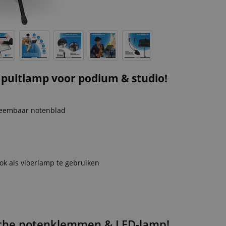
t pultlamp voor podium & studio!
neembaar notenblad
k als vloerlamp te gebruiken
sche notenklemmen & LED-lamp!