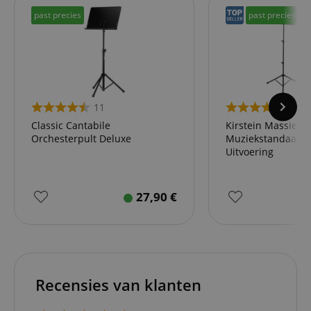
past precies
past precies
11
154
Classic Cantabile
Kirstein Massief
Orchesterpult Deluxe
Muziekstandaard,
Uitvoering
27,90
€
Recensies van klanten