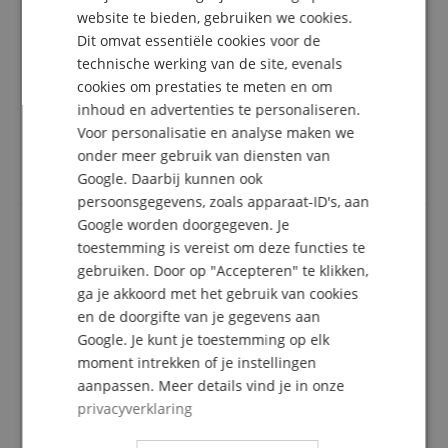
DUTCH
Niet goedkoop, maar het geld waard.
website te bieden, gebruiken we cookies.
Dit omvat essentiële cookies voor de
FRENCH
Beoordeling door
Kath. Kirchengemeinde
op 05.04.2019
technische werking van de site, evenals
Deze beoordeling is automatisch vertaald. Originele taal
ITALIAN
geverifieerde aankoop
cookies om prestaties te meten en om
inhoud en advertenties te personaliseren.
SPANISH
Na lang zoeken is de enige redelijke muziekmap.
Voor personalisatie en analyse maken we
Stabiel, licht, handig en bovenal praktisch.
Er zijn aantrekkelijke kortingen voor grotere
onder meer gebruik van diensten van
bestelhoeveelheden. De levering was erg snel.
Google. Daarbij kunnen ook
persoonsgegevens, zoals apparaat-ID's, aan
Google worden doorgegeven. Je
toestemming is vereist om deze functies te
Ik was bovengemiddeld tevreden
gebruiken. Door op "Accepteren" te klikken,
Beoordeling door
Robert
op 09.02.2019
ga je akkoord met het gebruik van cookies
Deze beoordeling is automatisch vertaald. Originele taal
en de doorgifte van je gegevens aan
geverifieerde aankoop
Google. Je kunt je toestemming op elk
Bestelling en betaling was perfect.
moment intrekken of je instellingen
De leveringstermijn was 5 dagen (uitstekend !)
aanpassen. Meer details vind je in onze
Elke koor map is individueel (!) verpakt. Grandioos.
privacyverklaring
Nu moeten we alleen nog goed zingen.
Hartelijk dank !