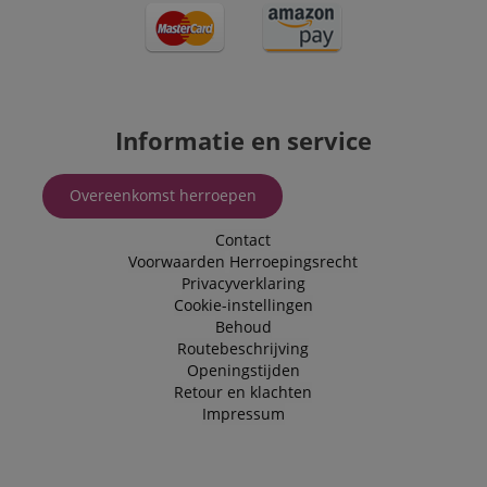
be relevant to 
end user perus
the site.
FPLC
.kirstein.nl
20 uur
scarab.visitor
Emarsys
11 maanden
This cookie is
.kirstein.nl
4 weken
used to track
visitors for the
Informatie en service
purpose of
delivering
personalized
product
Overeenkomst herroepen
recommendatio
and advertising
Contact
Voorwaarden
Herroepingsrecht
Privacyverklaring
Cookie-instellingen
Behoud
Routebeschrijving
Openingstijden
Retour en klachten
Impressum