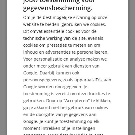
Deze beoordeling is automatisch vertaald. Originele taal
ENGLISH
gegevensbescherming.
geverifieerde aankoop
GERMAN
Ik ben zeer tevreden.
Om je de best mogelijke ervaring op onze
Zoals altijd overtuigt Musikhaus Kirstein met kwaliteit
DUTCH
website te bieden, gebruiken we cookies.
en professionele verzending.
Dit omvat essentiële cookies voor de
FRENCH
technische werking van de site, evenals
ITALIAN
cookies om prestaties te meten en om
inhoud en advertenties te personaliseren.
SPANISH
Instrumentale cursus D1 D2 D3 Saxofoon
Voor personalisatie en analyse maken we
Beoordeling door
Ingrida
op 13.11.2020
onder meer gebruik van diensten van
Variant
Instrumentalcursus D1 D2 D3 Saxofoon Praktijkboek
Google. Daarbij kunnen ook
Deze beoordeling is automatisch vertaald. Originele taal
persoonsgegevens, zoals apparaat-ID's, aan
geverifieerde aankoop
Google worden doorgegeven. Je
Een heel goed boek. Zeer snelle en betrouwbare
toestemming is vereist om deze functies te
afhandeling van de bestelling.
gebruiken. Door op "Accepteren" te klikken,
ga je akkoord met het gebruik van cookies
en de doorgifte van je gegevens aan
Google. Je kunt je toestemming op elk
Tenor hoorn oefenboekje
moment intrekken of je instellingen
Beoordeling door
Tilo
op 06.12.2019