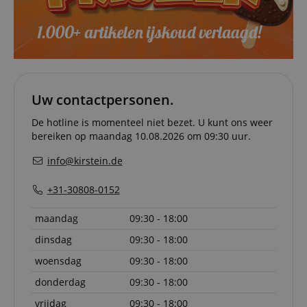
on the w
particula
relation 
payment 
Google Privacy Policy
ensuring
and effe
checkou
experien
FPGSID
.kirstein.nl
29 minuten
This cook
Uw contactpersonen.
57 seconden
used to 
user sess
across p
De hotline is momenteel niet bezet. U kunt ons weer
requests
bereiken op maandag 10.08.2026 om 09:30 uur.
apay-session-set
11 maanden
This cook
Amazon.com
4 weken
by Amaz
Inc.
info@kirstein.de
Session 
www.kirstein.nl
are used
server to
+31-30808-0152
informat
about us
activitie
maandag
09:30 - 18:00
can easil
where th
dinsdag
09:30 - 18:00
off on th
pages.
woensdag
09:30 - 18:00
amazon-pay-
Sessie
This cook
Amazon
connectedAuth
associat
donderdag
09:30 - 18:00
www.kirstein.nl
Amazon 
is used t
vrijdag
09:30 - 18:00