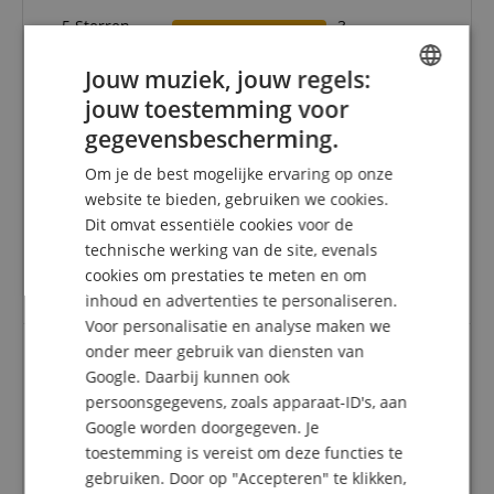
5 Sterren
3
4 Sterren
0
Jouw muziek, jouw regels:
3 Sterren
0
2 Sterren
0
jouw toestemming voor
ENGLISH
1 Ster
0
gegevensbescherming.
GERMAN
Een herziening van de ratings heeft als volgt
Om je de best mogelijke ervaring op onze
DUTCH
plaatsgevonden: Alleen klanten die in onze online
website te bieden, gebruiken we cookies.
winkel geregistreerd zijn en het product
Dit omvat essentiële cookies voor de
FRENCH
daadwerkelijk bij ons hebben gekocht, kunnen in
technische werking van de site, evenals
hun klantenaccount een beoordeling voor het
ITALIAN
cookies om prestaties te meten en om
artikel geven.
inhoud en advertenties te personaliseren.
SPANISH
Voor personalisatie en analyse maken we
onder meer gebruik van diensten van
Google. Daarbij kunnen ook
Beoordeling door
Gert
op 07.04.2026
persoonsgegevens, zoals apparaat-ID's, aan
Variant
safetyBag 3616.250 outdoorLine Apparatkoffer 62 x 46 x
Google worden doorgegeven. Je
25 cm Zwart
toestemming is vereist om deze functies te
Deze beoordeling is automatisch vertaald. Originele taal
gebruiken. Door op "Accepteren" te klikken,
geverifieerde aankoop