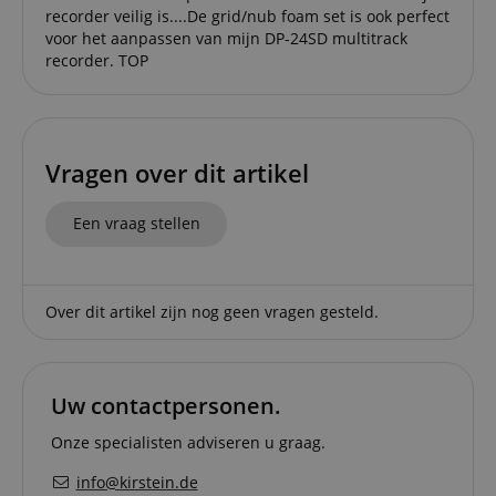
recorder veilig is....De grid/nub foam set is ook perfect
voor het aanpassen van mijn DP-24SD multitrack
recorder. TOP
Strikt noodzakelijk
Prestatie
Gericht op
Functionaliteit
Niet-geclassificeerd
Vragen over dit artikel
Strikt noodzakelijke cookies maken
Een vraag stellen
kernfunctionaliteit van de website mogelijk, zoals
gebruikersaanmelding en accountbeheer. Zonder
strikt noodzakelijke cookies kan de website niet
correct worden gebruikt.
Aanbieder /
Over dit artikel zijn nog geen vragen gesteld.
Naam
Vervaldatum
Omschri
Domein
CookieScriptConsent
1 jaar 1
Deze coo
CookieScript
maand
wordt ge
.kirstein.nl
door de 
Uw contactpersonen.
Script.c
om de
cookiev
Onze specialisten adviseren u graag.
van bezo
onthoud
info@kirstein.de
cookieb