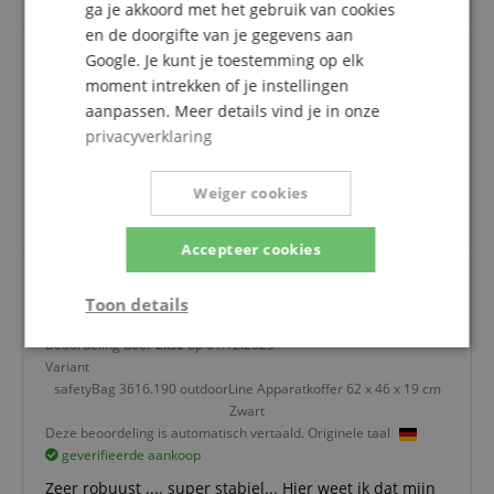
ga je akkoord met het gebruik van cookies
en de doorgifte van je gegevens aan
Google. Je kunt je toestemming op elk
moment intrekken of je instellingen
Beoordeling door
Anoniem
op 17.03.2026
aanpassen. Meer details vind je in onze
Variant
privacyverklaring
safetyBag 3616.190 outdoorLine Apparatkoffer 62 x 46 x 19 cm
Zwart
Deze beoordeling is automatisch vertaald. Originele taal
Weiger cookies
geverifieerde aankoop
Accepteer cookies
Toon details
Topaanbeveling.........
Beoordeling door
Elise
op 01.12.2025
Strikt
Prestatie
Gericht op
noodzakelijk
Variant
safetyBag 3616.190 outdoorLine Apparatkoffer 62 x 46 x 19 cm
Zwart
Deze beoordeling is automatisch vertaald. Originele taal
Functionaliteit
Niet-
geverifieerde aankoop
geclassificeerd
Zeer robuust .... super stabiel... Hier weet ik dat mijn