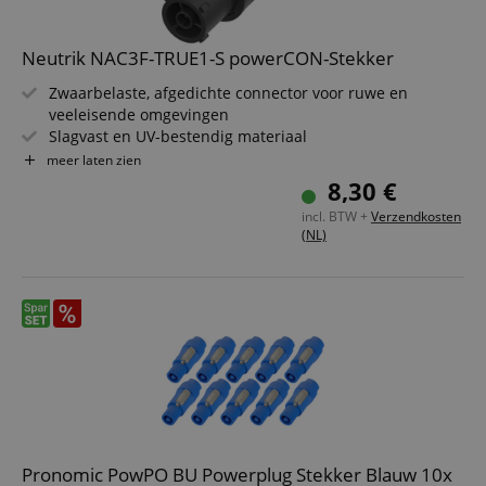
Neutrik NAC3F-TRUE1-S powerCON-Stekker
Zwaarbelaste, afgedichte connector voor ruwe en
veeleisende omgevingen
Slagvast en UV-bestendig materiaal
Vergrendelbare eenfase-netstekker
meer laten zien
IP65/IP67-bescherming (ingestoken of met kap)
8,30 €
Robuust draaivergrendelingssysteem
incl. BTW +
Verzendkosten
Geïntegreerde trekontlasting voor kabels van 6?12 mm
(NL)
Pronomic PowPO BU Powerplug Stekker Blauw 10x