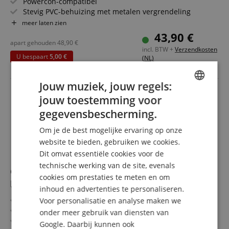
Powercon-compatibel
Stevig PVC-behuizing met metalen vergrendeling
Belastbaar tot 20 A / 250 V
meer laten zien
Voor geleiderdoorsnede tot 2,5 mm²
43,90 €
Voor kabeldiameter 5-12 mm
apart gehouden
48,90
€
incl. BTW +
Verzendkosten
10 stuks in voordelige set
U bespaart
5,00 €
(NL)
Jouw muziek, jouw regels:
jouw toestemming voor
ENGLISH
gegevensbescherming.
GERMAN
Om je de best mogelijke ervaring op onze
DUTCH
website te bieden, gebruiken we cookies.
Dit omvat essentiële cookies voor de
FRENCH
technische werking van de site, evenals
Oehlbach Banana-Flex-Connectoren voor
ITALIAN
cookies om prestaties te meten en om
luidsprekers tot 6,0 mm²
inhoud en advertenties te personaliseren.
SPANISH
4 Banana-Flex-stekkers
Voor personalisatie en analyse maken we
Voor kabels van 1,5 mm² tot 6,0 mm²
onder meer gebruik van diensten van
24-karaats vergulde contacten
Google. Daarbij kunnen ook