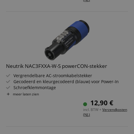
Neutrik NAC3FXXA-W-S powerCON-stekker
Vergrendelbare AC-stroomkabelstekker
Gecodeerd en kleurgecodeerd (blauw) voor Power-In
Schroefklemmontage
Voor kabeldiameters 6 - 12 mm
meer laten zien
Conform IEC EN 60320-1
12,90 €
Voor stroomkabels volgens IEC EN 60799:2021
incl. BTW +
Verzendkosten
(NL)