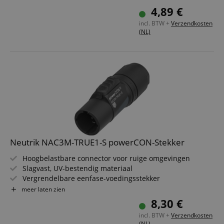
Voor geleiderdoorsnede tot 2,5 mm²
4,89 €
Voor kabeldiameter 5-12 mm
incl. BTW +
Verzendkosten
(NL)
Neutrik NAC3M-TRUE1-S powerCON-Stekker
Hoogbelastbare connector voor ruige omgevingen
Slagvast, UV-bestendig materiaal
Vergrendelbare eenfase-voedingsstekker
IP65/IP67-beschermd (ingestoken of met kap)
meer laten zien
Robuust draaivergrendelsysteem
8,30 €
Geïntegreerde trekontlasting voor 6?12 mm kabels
incl. BTW +
Verzendkosten
(NL)