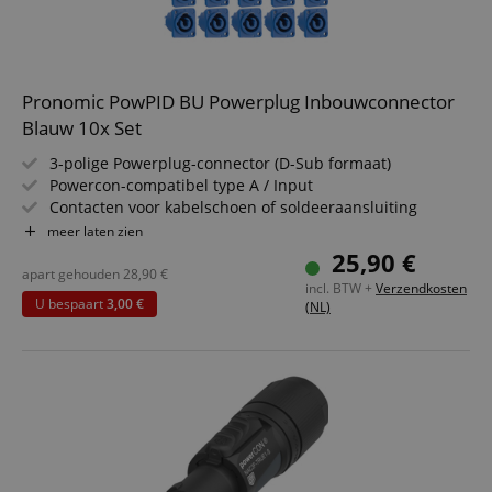
Pronomic PowPID BU Powerplug Inbouwconnector
Blauw 10x Set
3-polige Powerplug-connector (D-Sub formaat)
Powercon-compatibel type A / Input
Contacten voor kabelschoen of soldeeraansluiting
Afmetingen frontplaat: 26 x 31 x 4,5 mm
meer laten zien
Gemaakt van slagvast kunststof
25,90 €
Kleur: Blauw
apart gehouden
28,90
€
incl. BTW +
Verzendkosten
10 stuks in voordelige set
U bespaart
3,00 €
(NL)