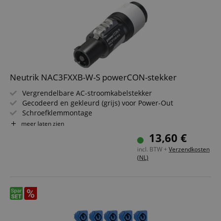
Neutrik NAC3FXXB-W-S powerCON-stekker
Vergrendelbare AC-stroomkabelstekker
Gecodeerd en gekleurd (grijs) voor Power-Out
Schroefklemmontage
Voor kabeldiameters 6 - 12 mm
meer laten zien
Conform IEC EN 60320-1
13,60 €
Voor stroomkabels volgens IEC EN 60799:2021
incl. BTW +
Verzendkosten
(NL)