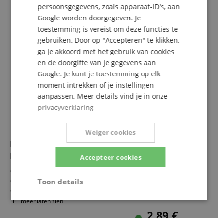
Metalen stekkers
meer laten zien
persoonsgegevens, zoals apparaat-ID's, aan
Perfecte contactveiligheid
34,90 €
Google worden doorgegeven. Je
incl. BTW +
Verzendkosten
toestemming is vereist om deze functies te
(NL)
gebruiken. Door op "Accepteren" te klikken,
ga je akkoord met het gebruik van cookies
en de doorgifte van je gegevens aan
Google. Je kunt je toestemming op elk
moment intrekken of je instellingen
aanpassen. Meer details vind je in onze
privacyverklaring
Weiger cookies
Pronomic PowPID BU Powerplug Inbouwconnector
Blauw
Accepteer cookies
3-polige Powerplug-connector (D-Sub formaat)
Powercon-compatibel type A / Input
Toon details
Contacten voor kabelschoen of soldeeraansluiting
Afmetingen frontplaat: 26 x 31 x 4,5 mm
Strikt
Prestatie
Gericht op
meer laten zien
noodzakelijk
Gemaakt van slagvast kunststof
2,89 €