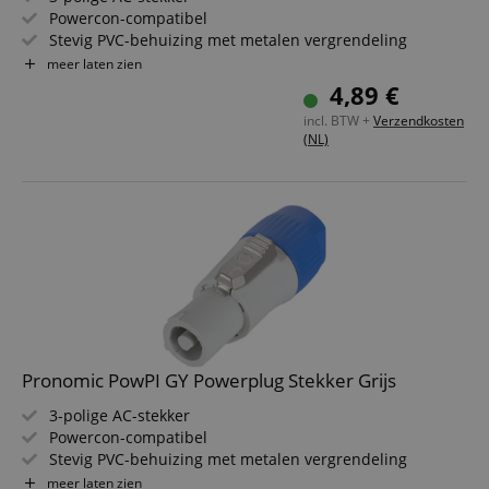
Powercon-compatibel
Stevig PVC-behuizing met metalen vergrendeling
Belastbaar tot 20 A / 250 V
meer laten zien
Voor geleiderdoorsnede tot 2,5 mm²
4,89 €
Voor kabeldiameter 5-12 mm
incl. BTW +
Verzendkosten
(NL)
Pronomic PowPI GY Powerplug Stekker Grijs
3-polige AC-stekker
Powercon-compatibel
Stevig PVC-behuizing met metalen vergrendeling
Belastbaar tot 20 A / 250 V
meer laten zien