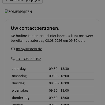
are used
server to
informat
about us
activitie
can easil
where th
off on th
Uw contactpersonen.
pages.
amazon-pay-
Sessie
This cook
Amazon
De hotline is momenteel niet bezet. U kunt ons weer
connectedAuth
associat
www.kirstein.nl
bereiken op zaterdag 08.08.2026 om 09:30 uur.
Amazon 
is used t
facilitate
info@kirstein.de
authenti
and pay
transact
+31-30808-0152
securely.
session-token
11 maanden
This cook
Amazon
zaterdag
09:30 - 13:30
4 weken
used to 
.amazon.com
an anon
maandag
09:30 - 18:00
user ses
the serve
dinsdag
09:30 - 18:00
sid_key
www.kirstein.nl
Sessie
This cook
woensdag
09:30 - 18:00
used for
maintain
session 
donderdag
09:30 - 18:00
across p
requests
vrijdag
09:30 - 18:00