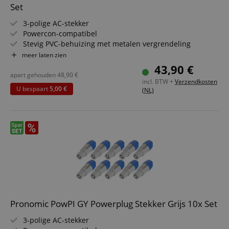
Set
3-polige AC-stekker
Powercon-compatibel
Stevig PVC-behuizing met metalen vergrendeling
Belastbaar tot 20 A / 250 V
meer laten zien
Voor geleiderdoorsnede tot 2,5 mm²
43,90 €
Voor kabeldiameter 5-12 mm
apart gehouden
48,90
€
incl. BTW +
Verzendkosten
10 stuks in voordeelset
U bespaart
5,00 €
(NL)
Pronomic PowPI GY Powerplug Stekker Grijs 10x Set
3-polige AC-stekker