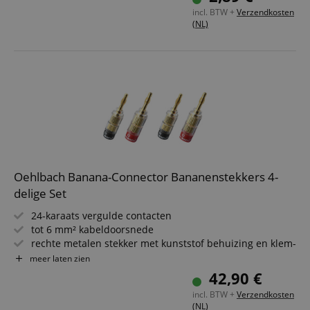
Kleur: Blauw
incl. BTW +
Verzendkosten
(NL)
Functionaliteit
Niet-
geclassificeerd
Strikt noodzakelijk
Prestatie
Gericht op
Functionaliteit
Niet-geclassificeerd
Oehlbach Banana-Connector Bananenstekkers 4-
delige Set
Strikt noodzakelijke cookies maken
kernfunctionaliteit van de website mogelijk, zoals
24-karaats vergulde contacten
gebruikersaanmelding en accountbeheer. Zonder
strikt noodzakelijke cookies kan de website niet
tot 6 mm² kabeldoorsnede
correct worden gebruikt.
rechte metalen stekker met kunststof behuizing en klem-
schroeven
meer laten zien
Aanbieder /
Naam
Vervaldatum
Omschri
rood/zwart
Domein
42,90 €
krimp-systeem
CookieScriptConsent
1 jaar 1
Deze coo
CookieScript
incl. BTW +
Verzendkosten
maand
wordt ge
.kirstein.nl
(NL)