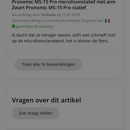
Pronomic MS-15 Pro microfoonstatief met arm
Zwart Pronomic MS-15 Pro statief
FPGSID
.kirstein.nl
29 minuten
This cook
57 seconden
used to 
Beoordeling door
Sinibaldo
op 15.01.2018
user sess
across p
Deze beoordeling is automatisch vertaald. Originele taal
requests
geverifieerde aankoop
apay-session-set
11 maanden
This cook
Amazon.com
Ik dacht dat ze steviger waren, zelfs een schroeft niet
4 weken
by Amaz
Inc.
op de microfoonstandaard, het is kleiner de flens.
Session 
www.kirstein.nl
are used
server to
informat
about us
activitie
Toon alle 16 beoordelingen
can easil
where th
off on th
pages.
amazon-pay-
Sessie
This cook
Amazon
connectedAuth
associat
www.kirstein.nl
Amazon 
is used t
Vragen over dit artikel
facilitate
authenti
and pay
Een vraag stellen
transact
securely.
session-token
11 maanden
This cook
Amazon