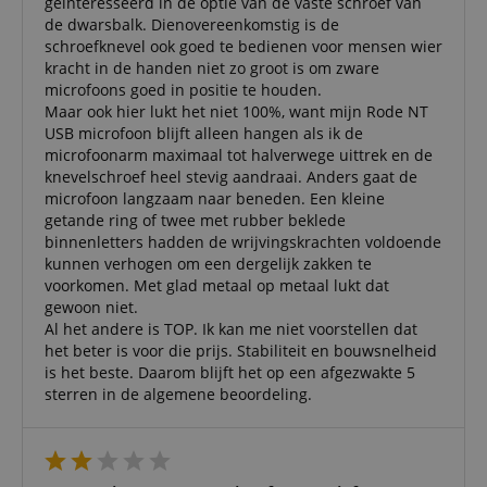
geïnteresseerd in de optie van de vaste schroef van
gebruikersaanmelding en accountbeheer. Zonder
de dwarsbalk. Dienovereenkomstig is de
strikt noodzakelijke cookies kan de website niet
schroefknevel ook goed te bedienen voor mensen wier
correct worden gebruikt.
kracht in de handen niet zo groot is om zware
Aanbieder /
microfoons goed in positie te houden.
Naam
Vervaldatum
Omschri
Domein
Maar ook hier lukt het niet 100%, want mijn Rode NT
USB microfoon blijft alleen hangen als ik de
CookieScriptConsent
1 jaar 1
Deze coo
CookieScript
maand
wordt ge
.kirstein.nl
microfoonarm maximaal tot halverwege uittrek en de
door de 
knevelschroef heel stevig aandraai. Anders gaat de
Script.c
om de
microfoon langzaam naar beneden. Een kleine
cookiev
getande ring of twee met rubber beklede
van bezo
onthoud
binnenletters hadden de wrijvingskrachten voldoende
cookieb
kunnen verhogen om een dergelijk zakken te
Cookie-S
voorkomen. Met glad metaal op metaal lukt dat
moet cor
werken.
gewoon niet.
Al het andere is TOP. Ik kan me niet voorstellen dat
session-id-apay
11 maanden
This cook
Amazon
4 weken
used to
.amazon.com
het beter is voor die prijs. Stabiliteit en bouwsnelheid
the user
is het beste. Daarom blijft het op een afgezwakte 5
on the w
sterren in de algemene beoordeling.
particula
relation 
payment 
Google Privacy Policy
ensuring
and effe
checkou
experien