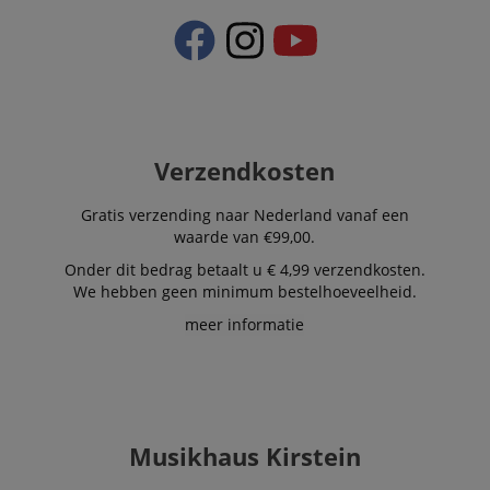
.kirstein.nl
4 weken
used to track
visitors for the
purpose of
delivering
personalized
product
recommendatio
and advertising
Verzendkosten
Gratis verzending naar Nederland vanaf een
waarde van €99,00.
Onder dit bedrag betaalt u € 4,99 verzendkosten.
We hebben geen minimum bestelhoeveelheid.
meer informatie
Musikhaus Kirstein