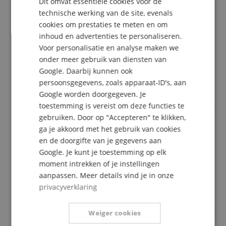
Dit omvat essentiële cookies voor de
FRENCH
Beoordeling door
Oliver
op 29.05.2025
technische werking van de site, evenals
Deze beoordeling is automatisch vertaald. Originele taal
ITALIAN
cookies om prestaties te meten en om
geverifieerde aankoop
inhoud en advertenties te personaliseren.
SPANISH
Slechte schroefverbindingen, raken voortdurend los.
Voor personalisatie en analyse maken we
Bovenste microstang draait constant. Ja, je zou alles
onder meer gebruik van diensten van
aan elkaar kunnen lijmen om het te laten houden.
Google. Daarbij kunnen ook
Maar ik verwacht iets anders van een Pro-standaard.
Dus weer een 0-8-15 China-standaard. Kortom, als ik
persoonsgegevens, zoals apparaat-ID's, aan
het 0 sterren kon geven, zou ik het doen.
Google worden doorgegeven. Je
toestemming is vereist om deze functies te
gebruiken. Door op "Accepteren" te klikken,
ga je akkoord met het gebruik van cookies
Gut
en de doorgifte van je gegevens aan
Beoordeling door
Reinhard
op 16.01.2023
Google. Je kunt je toestemming op elk
Deze beoordeling is automatisch vertaald. Originele taal
moment intrekken of je instellingen
geverifieerde aankoop
aanpassen. Meer details vind je in onze
Voor de prijs, gewoon praktisch en goed voor privé
privacyverklaring
gebruik.
Weiger cookies