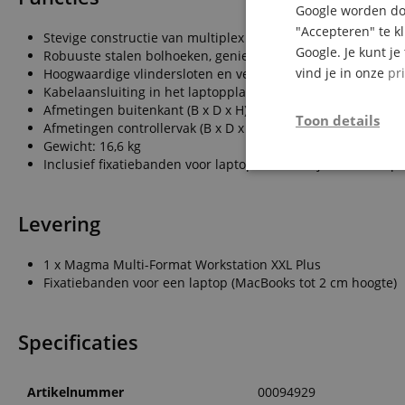
Google worden doo
"Accepteren" te k
Stevige constructie van multiplex (9 mm) met gelamineer
Google. Je kunt j
Robuuste stalen bolhoeken, geniette randen van aluminium
vind je in onze
pr
Hoogwaardige vlindersloten en verzonken draaggreep
Kabelaansluiting in het laptopplateau
Afmetingen buitenkant (B x D x H): 825 x 555 x 230 mm
Toon details
Afmetingen controllervak (B x D x H): 725 x 405 x 45 mm
Gewicht: 16,6 kg
Inclusief fixatiebanden voor laptop & kussentjes voor aanp
Strikt
noodzakelijk
Levering
1 x Magma Multi-Format Workstation XXL Plus
Fixatiebanden voor een laptop (MacBooks tot 2 cm hoogte)
Str
Specificaties
Strikt noodzakelijke
Zonder strikt noodzak
Artikelnummer
00094929
Naam