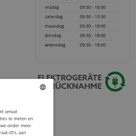
vrijdag
09:30 - 18:00
zaterdag
09:30 - 13:30
maandag
09:30 - 18:00
dinsdag
09:30 - 18:00
woensdag
09:30 - 18:00
ENGLISH
Dit omvat
GERMAN
aties te meten en
DUTCH
n we onder meer
aat-ID's, aan
FRENCH