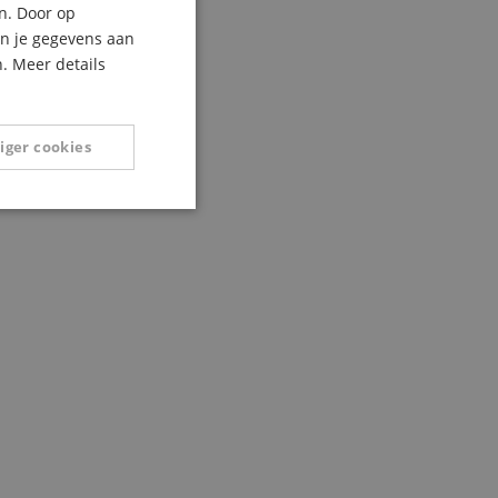
n. Door op
ITALIAN
an je gegevens aan
. Meer details
SPANISH
iger cookies
Niet-
geclassificeerd
eerd
g en accountbeheer.