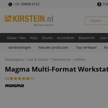
3 j
+31-30808-0152
Gitaar / Bas
Keys
Drums
Accordeon
Blaasinstr.
Live
Aanbiedingen
Nieuwe producten
Top verkoper
Ko
Startpagina
Live & Studio
Toebehoren
Koffers
Magma Multi-Format Workstat
5,0
(1)