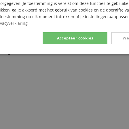
rgegeven. Je toestemming is vereist om deze functies te gebruike
likken, ga je akkoord met het gebruik van cookies en de doorgifte v
d "Honey Comb Hexagon" oppervlak
e toestemming op elk moment intrekken of je instellingen aanpassen
 profielen
ivacyverklaring
Accepteer cookies
We
assing
Prestatie
Gericht op
Functionaliteit
ikt noodzakelijk
Prestatie
Gericht op
Functionaliteit
Niet-geclassific
 cookies maken kernfunctionaliteit van de website mogelijk, zoals gebruikersaanmeldin
elijke cookies kan de website niet correct worden gebruikt.
Aanbieder /
Vervaldatum
Omschrijving
Domein