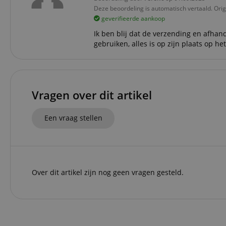
Do
Deze beoordeling is automatisch vertaald. Orig
_ga
scarab.mayAdd
sid
ww
geverifieerde aankoop
Ik ben blij dat de verzending en afhand
language
FPID
.ki
gebruiken, alles is op zijn plaats op h
test_cookie
Go
.d
_ga_2Y66LKC5QL
scarab.profile
.ki
Vragen over dit artikel
session-id-time
IDE
Go
Een vraag stellen
.d
aHistoryArticles
MUID
Mi
Co
session-id
.b
_gcl_au
Go
Over dit artikel zijn nog geen vragen gesteld.
.ki
_uetvid
Mi
Co
.ki
_fbp
Me