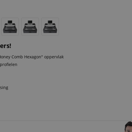
ers!
 "Honey Comb Hexagon" oppervlak
profielen
ssing