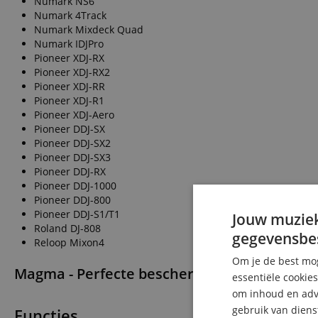
Numark NS6
Numark 4Track
Numark Mixdeck Quad
Numark IDJPro
Pioneer XDJ-RX
Pioneer XDJ-RX2
Pioneer XDJ-RR
Pioneer XDJ-R1
Pioneer XDJ-Aero
Pioneer DDJ-SX
Pioneer DDJ-SX2
Pioneer DDJ-SX3
Pioneer DDJ-RX
Pioneer DDJ-1000
Pioneer DDJ-800
Pioneer DDJ-S1/T1
Jouw muziek
Roland DJ-808
gegevensbe
Reloop Mixon4
Om je de best mog
Magma - Perfecte bescherming voor jouw DJ-
essentiële cookie
om inhoud en adve
gebruik van diens
Functies