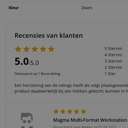
Kleur
Zwart
CookieScriptConse
session-id-apay
Recensies van klanten
FPGSID
5 Sterren
apay-session-set
4 Sterren
5.0
3 Sterren
5.0
/
2 Sterren
amazon-pay-
1 Ster
Gebaseerd op 1 Beoordeling
connectedAuth
session-token
Een herziening van de ratings heeft als volgt plaatsgevonde
product daadwerkelijk bij ons hebben gekocht, kunnen in h
sid_key
Naam
Magma Multi-Format Workstation 
Naam
Naam
CrossDomainCookie
Aa
Beoordeling door
Ferenc
op 01.09.2025
Naam