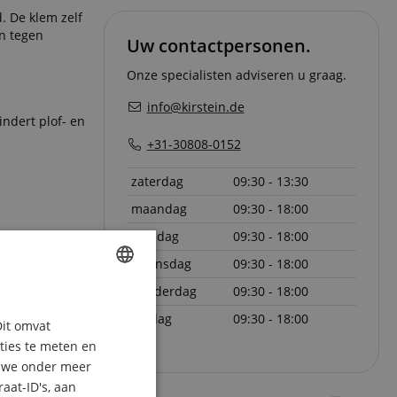
. De klem zelf
n tegen
Uw contactpersonen.
Onze specialisten adviseren u graag.
info@kirstein.de
ndert plof- en
+31-30808-0152
zaterdag
09:30 - 13:30
maandag
09:30 - 18:00
dinsdag
09:30 - 18:00
woensdag
09:30 - 18:00
donderdag
09:30 - 18:00
ENGLISH
vrijdag
09:30 - 18:00
Dit omvat
GERMAN
aties te meten en
DUTCH
n we onder meer
aat-ID's, aan
FRENCH