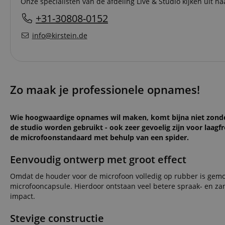
Onze specialisten van de afdeling Live & Studio kijken uit naa
+31-30808-0152
info@kirstein.de
Zo maak je professionele opnames!
Wie hoogwaardige opnames wil maken, komt bijna niet zonde
de studio worden gebruikt - ook zeer gevoelig zijn voor laa
de microfoonstandaard met behulp van een spider.
Eenvoudig ontwerp met groot effect
Omdat de houder voor de microfoon volledig op rubber is gemon
microfooncapsule. Hierdoor ontstaan veel betere spraak- en z
impact.
Stevige constructie