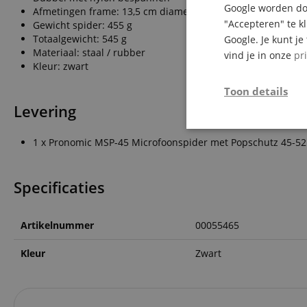
Google worden doo
Afmetingen frame: 13,5 cm diameter x 12,5 cm hoogte
"Accepteren" te k
Gewicht spider: 455 g
Totaalgewicht: 545 g
Google. Je kunt j
Materiaal: staal / rubber
vind je in onze
pr
Kleur: zwart
Toon details
Levering
Strikt
1 x Pronomic MSP-45 Microfoonspider met Popschutz 45-
noodzakelijk
Specificaties
Artikelnummer
00055465
Str
Kleur
Zwart
Strikt noodzakelijke
Zonder strikt noodzak
Naam