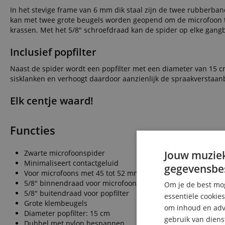
In het stevige frame van 6 mm dik staal zijn de twee rubberb
kan met twee grote beugels worden geopend om de microfoon 
krassen. Met het 5/8" schroefdraad kan de spider op elke ga
Inclusief popfilter
Naast de spider wordt een popfilter met een diameter van 15 c
sisklanken en verhoogt daardoor aanzienlijk de spraakverstaan
Elk centje waard!
Functies
Zwarte microfoonspider
Jouw muziek
Minimaliseert contactgeluid
gegevensbe
Voor microfoons met 45 tot 52 mm diameter
5/8" binnendraad voor microfoonstandaards
Om je de best mog
5/8" buitendraad voor popfilter
essentiële cookie
Grote klembeugels
om inhoud en adve
Diameter popfilter: 15 cm
gebruik van diens
Dubbel met nylon bespannen