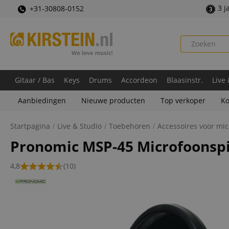
3 j
+31-30808-0152
Gitaar / Bas
Keys
Drums
Accordeon
Blaasinstr.
Live
Aanbiedingen
Nieuwe producten
Top verkoper
Ko
Startpagina
Live & Studio
Toebehoren
Accessoires voor mic
Pronomic MSP-45 Microfoonsp
4,8
(10)