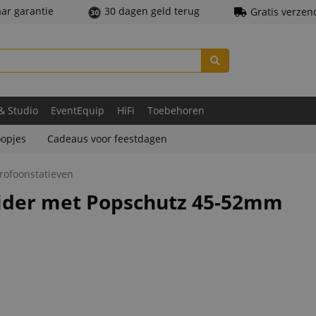
aar garantie
30 dagen geld terug
Gratis verzen
 & Studio
EventEquip
HiFi
Toebehoren
opjes
Cadeaus voor feestdagen
rofoonstatieven
ider met Popschutz 45-52mm