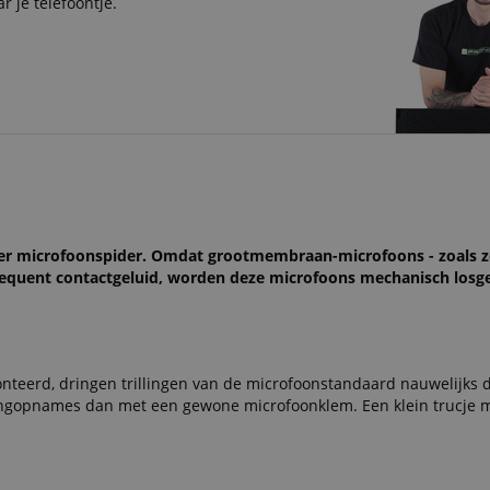
r je telefoontje.
r microfoonspider. Omdat grootmembraan-microfoons - zoals z
gfrequent contactgeluid, worden deze microfoons mechanisch los
teerd, dringen trillingen van de microfoonstandaard nauwelijks d
angopnames dan met een gewone microfoonklem. Een klein trucje m