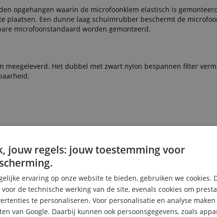
anden opgehangen waarin de microfoonklem elastisch is gemonteerd
te plaatsen. Een dunne laag schuimrubber beschermt de microfoo
ngbare microfoonstandaard worden gemonteerd.
m meegeleverd. Het dubbel met zwart nylon bespannen filter vermi
baarheid.
, jouw regels: jouw toestemming voor
scherming.
elijke ervaring op onze website te bieden, gebruiken we cookies. 
s voor de technische werking van de site, evenals cookies om prest
rtenties te personaliseren. Voor personalisatie en analyse make
ten van Google. Daarbij kunnen ook persoonsgegevens, zoals appar