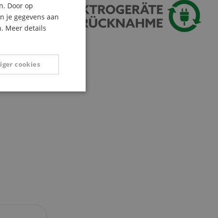
n. Door op
ITALIAN
an je gegevens aan
. Meer details
SPANISH
iger cookies
Niet-
geclassificeerd
eerd
g en accountbeheer.