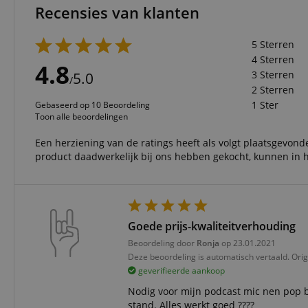
Recensies van klanten
CookieScriptConse
5 Sterren
4 Sterren
session-id-apay
4.8
3 Sterren
5.0
/
2 Sterren
FPGSID
1 Ster
Gebaseerd op 10 Beoordeling
Toon alle beoordelingen
apay-session-set
Een herziening van de ratings heeft als volgt plaatsgevonde
product daadwerkelijk bij ons hebben gekocht, kunnen in h
amazon-pay-
connectedAuth
session-token
Goede prijs-kwaliteitverhouding
sid_key
Beoordeling door
Ronja
op 23.01.2021
Deze beoordeling is automatisch vertaald. Orig
geverifieerde aankoop
Naam
Nodig voor mijn podcast mic nen pop
Naam
Naam
CrossDomainCookie
Aa
stand. Alles werkt goed ????
Naam