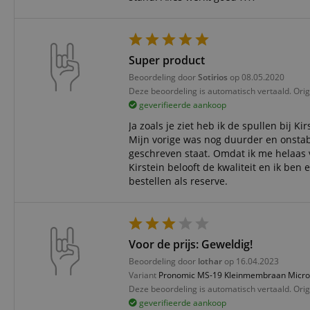
Do
_ga
scarab.mayAdd
sid
ww
language
FPID
.ki
Super product
Beoordeling door
Sotirios
op 08.05.2020
test_cookie
Go
Deze beoordeling is automatisch vertaald. Orig
.d
_ga_2Y66LKC5QL
geverifieerde aankoop
scarab.profile
.ki
Ja zoals je ziet heb ik de spullen bij 
session-id-time
Mijn vorige was nog duurder en onstabi
geschreven staat. Omdat ik me helaas 
IDE
Go
.d
Kirstein belooft de kwaliteit en ik ben
aHistoryArticles
bestellen als reserve.
MUID
Mi
Co
session-id
.b
_gcl_au
Go
Voor de prijs: Geweldig!
.ki
Beoordeling door
lothar
op 16.04.2023
_uetvid
Mi
Variant
Pronomic MS-19 Kleinmembraan Micr
Co
.ki
Deze beoordeling is automatisch vertaald. Orig
geverifieerde aankoop
_fbp
Me