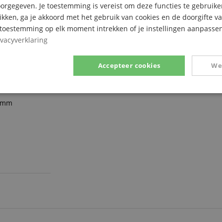
rgegeven. Je toestemming is vereist om deze functies te gebruike
likken, ga je akkoord met het gebruik van cookies en de doorgifte v
e toestemming op elk moment intrekken of je instellingen aanpassen
ivacyverklaring
Accepteer cookies
We
Prestatie
Gericht op
Functionaliteit
52mm
ikt noodzakelijk
Prestatie
Gericht op
Functionaliteit
Niet-geclassific
 cookies maken kernfunctionaliteit van de website mogelijk, zoals gebruikersaanmeldin
elijke cookies kan de website niet correct worden gebruikt.
Aanbieder /
Vervaldatum
Omschrijving
Domein