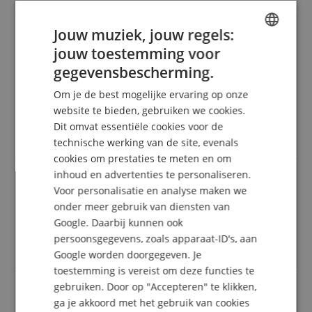
Jouw muziek, jouw regels:
jouw toestemming voor
K&M 16092 Potloodhouder 13-15 mm
ENGLISH
gegevensbescherming.
Beoordeling door
Martina
op 30.12.2014
GERMAN
Deze beoordeling is automatisch vertaald. Originele taal
Om je de best mogelijke ervaring op onze
geverifieerde aankoop
DUTCH
website te bieden, gebruiken we cookies.
Artikel is van goede kwaliteit en praktisch voor
Dit omvat essentiële cookies voor de
FRENCH
zangers
technische werking van de site, evenals
ITALIAN
cookies om prestaties te meten en om
inhoud en advertenties te personaliseren.
SPANISH
Voor personalisatie en analyse maken we
Beoordeling door
Anoniem
op 20.09.2012
onder meer gebruik van diensten van
Deze beoordeling is automatisch vertaald. Originele taal
Google. Daarbij kunnen ook
geverifieerde aankoop
persoonsgegevens, zoals apparaat-ID's, aan
Het is een mooi, comfortabel item.
Google worden doorgegeven. Je
toestemming is vereist om deze functies te
gebruiken. Door op "Accepteren" te klikken,
ga je akkoord met het gebruik van cookies