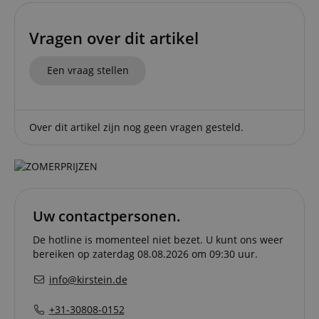
Vragen over dit artikel
Een vraag stellen
Strikt noodzakelijk
Prestatie
Gericht op
Functionaliteit
Niet-geclassificeerd
Strikt noodzakelijke cookies maken
Over dit artikel zijn nog geen vragen gesteld.
kernfunctionaliteit van de website mogelijk, zoals
gebruikersaanmelding en accountbeheer. Zonder
strikt noodzakelijke cookies kan de website niet
correct worden gebruikt.
Aanbieder /
Naam
Vervaldatum
Omschri
Domein
Uw contactpersonen.
CookieScriptConsent
1 jaar 1
Deze coo
CookieScript
maand
wordt ge
.kirstein.nl
door de 
De hotline is momenteel niet bezet. U kunt ons weer
Script.c
bereiken op zaterdag 08.08.2026 om 09:30 uur.
om de
cookiev
van bezo
info@kirstein.de
onthoud
cookieb
Cookie-S
+31-30808-0152
moet cor