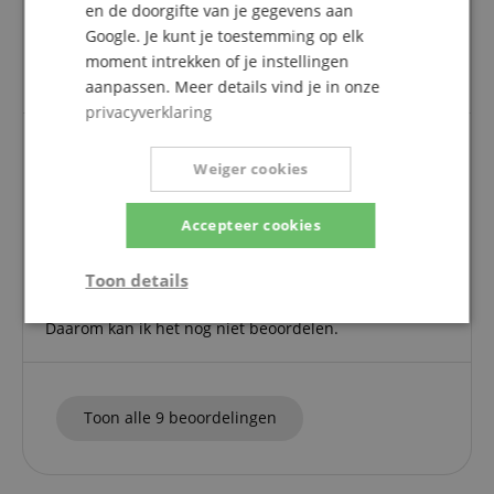
Beoordeling door
Heidrun
op 15.07.2026
en de doorgifte van je gegevens aan
Variant
K&M 16094 Potloodhouder 20-22 mm
Google. Je kunt je toestemming op elk
Deze beoordeling is automatisch vertaald. Originele taal
moment intrekken of je instellingen
geverifieerde aankoop
aanpassen. Meer details vind je in onze
privacyverklaring
Weiger cookies
Tot nu toe niet ontvangen
Beoordeling door
Doris
op 22.02.2019
Accepteer cookies
Variant
K&M 16094 Potloodhouder 20-22 mm
Deze beoordeling is automatisch vertaald. Originele taal
geverifieerde aankoop
Toon details
Helaas heb ik het product nog niet ontvangen.
Strikt
Prestatie
Gericht op
Daarom kan ik het nog niet beoordelen.
noodzakelijk
Toon alle 9 beoordelingen
Functionaliteit
Niet-
geclassificeerd