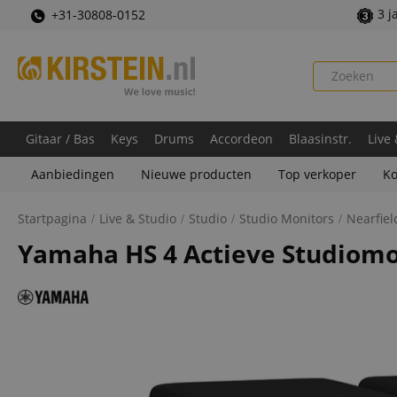
3 j
+31-30808-0152
Gitaar / Bas
Keys
Drums
Accordeon
Blaasinstr.
Live
Aanbiedingen
Nieuwe producten
Top verkoper
Ko
Startpagina
Live & Studio
Studio
Studio Monitors
Nearfiel
Yamaha HS 4 Actieve Studiomo