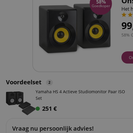
On
58%
Goedkoper
Het 
99
58% 
O
Voordeelset
2
Yamaha HS 4 Actieve Studiomonitor Paar ISO
Set
251
€
Vraag nu persoonlijk advies!