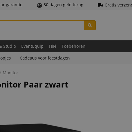
aar garantie
30 dagen geld terug
Gratis verzen
 & Studio
EventEquip
HiFi
Toebehoren
opjes
Cadeaus voor feestdagen
d Monitor
nitor Paar zwart