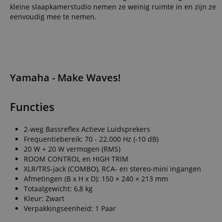
Do
kleine slaapkamerstudio nemen ze weinig ruimte in en zijn ze
_ga
scarab.mayAdd
eenvoudig mee te nemen.
sid
ww
language
FPID
.ki
test_cookie
Go
.d
_ga_2Y66LKC5QL
Yamaha - Make Waves!
scarab.profile
.ki
session-id-time
Functies
IDE
Go
.d
aHistoryArticles
2-weg Bassreflex Actieve Luidsprekers
MUID
Frequentiebereik: 70 - 22.000 Hz (-10 dB)
Mi
Co
20 W + 20 W vermogen (RMS)
session-id
.b
ROOM CONTROL en HIGH TRIM
_gcl_au
Go
XLR/TRS-jack (COMBO), RCA- en stereo-mini ingangen
.ki
Afmetingen (B x H x D): 150 × 240 × 213 mm
Totaalgewicht: 6,8 kg
_uetvid
Mi
Co
Kleur: Zwart
.ki
Verpakkingseenheid: 1 Paar
_fbp
Me