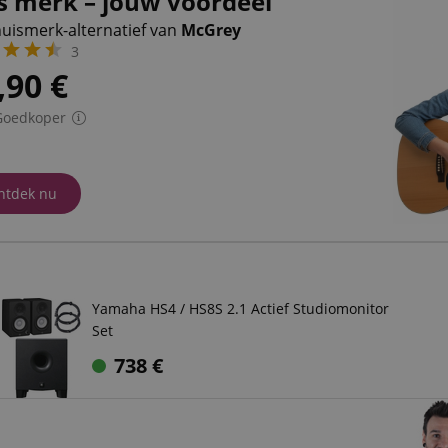
s merk – jouw voordeel
huismerk-alternatief van
McGrey
3
,90
€
Goedkoper
ntdek nu
Yamaha HS4 / HS8S 2.1 Actief Studiomonitor
Set
738
€