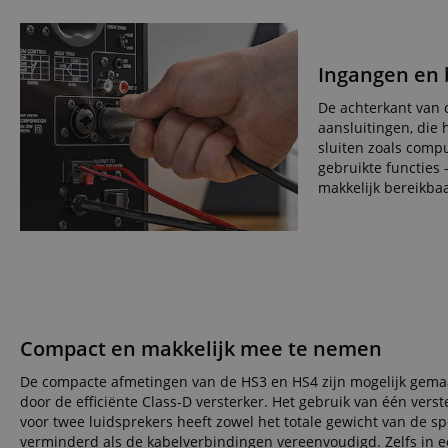
CookieScriptConse
Ingangen en 
session-id-apay
De achterkant van 
aansluitingen, die
FPGSID
sluiten zoals comp
gebruikte functies
apay-session-set
makkelijk bereikba
amazon-pay-
connectedAuth
session-token
sid_key
Compact en makkelijk mee te nemen
De compacte afmetingen van de HS3 en HS4 zijn mogelijk gema
door de efficiënte Class-D versterker. Het gebruik van één verst
Naam
voor twee luidsprekers heeft zowel het totale gewicht van de s
Naam
Naam
CrossDomainCookie
Aa
verminderd als de kabelverbindingen vereenvoudigd. Zelfs in 
Naam