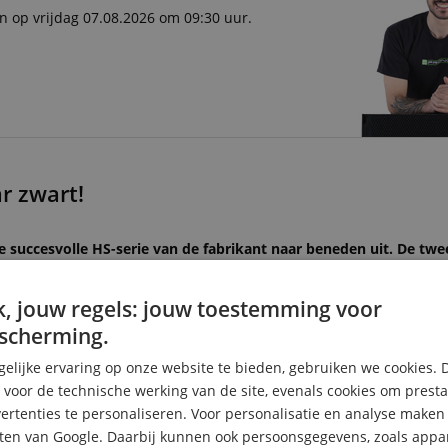
n op vrijdag 07.08.2026 om 09:30 uur.
r zwart!
succesvolle HS-serie van de fabrikant naar beneden uit. De tw
jk 4,5 (HS4) inch woofers en krachtige Class-D eindversterkers. D
-aanpassingsmogelijkheden is geïntegreerd in de linker speaker, 
, jouw regels: jouw toestemming voor
 ook onderweg overzichtelijk houdt. Daarmee zijn de HS3 en HS4 
j beperkte ruimte en mobiel gebruik niet wil inleveren op onber
scherming.
elijke ervaring op onze website te bieden, gebruiken we cookies. 
s voor de technische werking van de site, evenals cookies om prest
trouw geluid
rtenties te personaliseren. Voor personalisatie en analyse make
ten van Google. Daarbij kunnen ook persoonsgegevens, zoals appar
en de designfilosofie en knowhow van eerdere Yamaha studiomonit