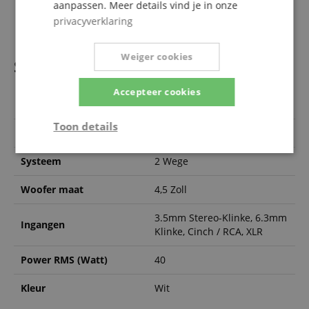
aanpassen. Meer details vind je in onze
1 x stereo mini cinch-kabel, luidsprekerkabel en antislip
privacyverklaring
pads
Weiger cookies
Specificaties
Accepteer cookies
Artikelnummer
00101513
Toon details
Actief / Passief
Aktiv
Strikt
Prestatie
Gericht op
Systeem
2 Wege
noodzakelijk
Woofer maat
4,5 Zoll
3.5mm Stereo-Klinke, 6.3mm
Functionaliteit
Niet-
Ingangen
geclassificeerd
Klinke, Cinch / RCA, XLR
Power RMS (Watt)
40
Kleur
Wit