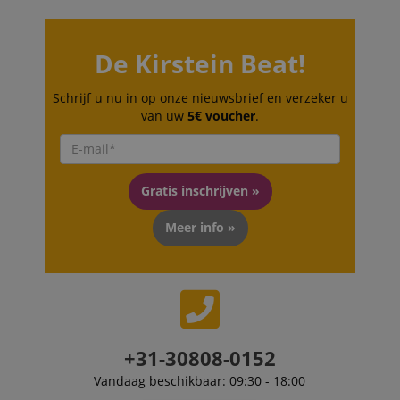
be relevant to 
end user perus
the site.
De Kirstein Beat!
FPLC
.kirstein.nl
20 uur
scarab.visitor
Emarsys
11 maanden
This cookie is
Schrijf u nu in op onze nieuwsbrief en verzeker u
.kirstein.nl
4 weken
used to track
visitors for the
van uw
5€ voucher
.
purpose of
delivering
personalized
product
recommendatio
and advertising
Gratis inschrijven »
Meer info »
+31-30808-0152
Vandaag beschikbaar: 09:30 - 18:00