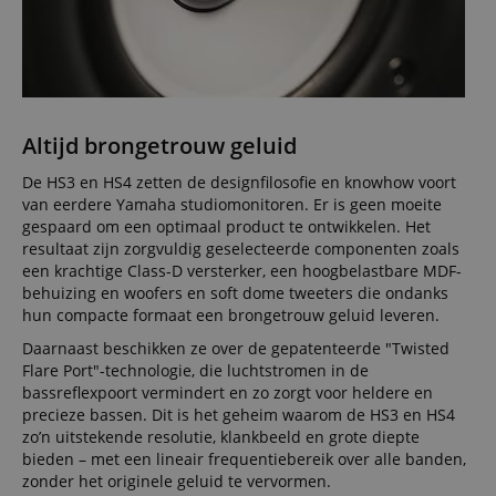
Altijd brongetrouw geluid
De HS3 en HS4 zetten de designfilosofie en knowhow voort
van eerdere Yamaha studiomonitoren. Er is geen moeite
gespaard om een optimaal product te ontwikkelen. Het
resultaat zijn zorgvuldig geselecteerde componenten zoals
een krachtige Class-D versterker, een hoogbelastbare MDF-
behuizing en woofers en soft dome tweeters die ondanks
hun compacte formaat een brongetrouw geluid leveren.
Daarnaast beschikken ze over de gepatenteerde "Twisted
Flare Port"-technologie, die luchtstromen in de
bassreflexpoort vermindert en zo zorgt voor heldere en
precieze bassen. Dit is het geheim waarom de HS3 en HS4
zo’n uitstekende resolutie, klankbeeld en grote diepte
bieden – met een lineair frequentiebereik over alle banden,
zonder het originele geluid te vervormen.