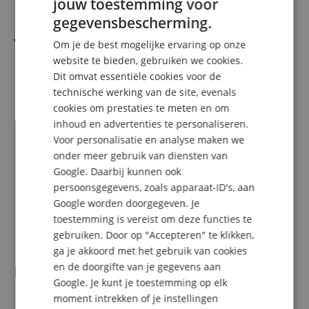
jouw toestemming voor
ENGLISH
gegevensbescherming.
GERMAN
Yamaha - Make Waves!
Om je de best mogelijke ervaring op onze
DUTCH
website te bieden, gebruiken we cookies.
Dit omvat essentiële cookies voor de
FRENCH
Functies
technische werking van de site, evenals
ITALIAN
cookies om prestaties te meten en om
2-weg bassreflex actieve luidsprekers
inhoud en advertenties te personaliseren.
SPANISH
Frequentiebereik: 70 - 22.000 Hz (-10 dB)
Voor personalisatie en analyse maken we
20 W + 20 W vermogen (RMS)
onder meer gebruik van diensten van
ROOM CONTROL en HIGH TRIM
XLR/TRS-jack (COMBO), RCA- en stereo mini-ingangen
Google. Daarbij kunnen ook
Afmetingen (B x H x D): 150 × 240 × 213 mm
persoonsgegevens, zoals apparaat-ID's, aan
Totaal gewicht: 6,8 kg
Google worden doorgegeven. Je
Kleur: Wit
toestemming is vereist om deze functies te
Verpakkingseenheid: 1 paar
gebruiken. Door op "Accepteren" te klikken,
ga je akkoord met het gebruik van cookies
en de doorgifte van je gegevens aan
Levering
Google. Je kunt je toestemming op elk
moment intrekken of je instellingen
1 x Yamaha HS 4 Actieve Studiomonitor Paar wit