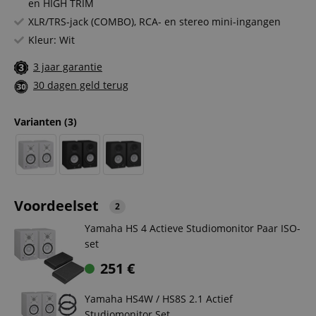
en HIGH TRIM
XLR/TRS-jack (COMBO), RCA- en stereo mini-ingangen
Kleur: Wit
3 jaar garantie
30 dagen geld terug
Varianten
(3)
Voordeelset
2
Yamaha HS 4 Actieve Studiomonitor Paar ISO-
set
251
€
Yamaha HS4W / HS8S 2.1 Actief
Studiomonitor Set