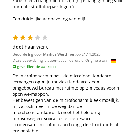
kabel niet zo lang hoeft te zijn (hij is lang genoeg voor
normale studiotoepassingen!).
Een duidelijke aanbeveling van mij!
doet haar werk
Beoordeling door
Markus Werthner,
op 21.11.2023
Deze beoordeling is automatisch vertaald. Originele taal
geverifieerde aankoop
De microfoonarm moest de microfoonstandaard
vervangen op mijn muziekstandaard - een
omgebouwd bureau met ruimte op 2 niveaus voor 4
open A4-mappen.
Het bevestigen van de microfoonarm bleek moeilijk,
hij zat ook meer in de weg dan de
microfoonstandaard, ik moet het hele ding
heroverwegen, vooral als er een zware
condensatormicrofoon aan hangt, de structuur is al
erg onstabiel.