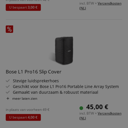
incl. BTW +
Verzendkosten
U bespaart
3,00 €
(NL)
Bose L1 Pro16 Slip Cover
Stevige luidsprekerhoes
Geschikt voor Bose L1 Pro16 Portable Line Array System
Gemaakt van duurzaam & robuust materiaal
Met praktische opening aan de bovenkant
meer laten zien
45,00 €
in plaats van voorheen
49
€
incl. BTW +
Verzendkosten
U bespaart
4,00 €
(NL)