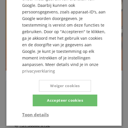
Google. Daarbij kunnen ook
persoonsgegevens, zoals apparaat-ID's, aan
Google worden doorgegeven. Je
toestemming is vereist om deze functies te
gebruiken. Door op "Accepteren" te klikken,
ga je akkoord met het gebruik van cookies
en de doorgifte van je gegevens aan
Google. Je kunt je toestemming op elk
moment intrekken of je instellingen
aanpassen. Meer details vind je in onze
privacyverklaring
Weiger cookies
Uw contactpersonen.
De hotline is momenteel niet bezet. U kunt ons weer
Accepteer cookies
bereiken op maandag 10.08.2026 om 09:30 uur.
info@kirstein.de
Toon details
+31-30808-0152
Strikt
Prestatie
Gericht op