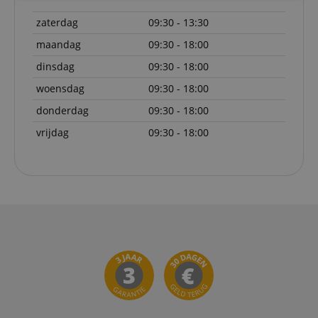
noodzakelijk
zaterdag
09:30 - 13:30
maandag
09:30 - 18:00
Functionaliteit
Niet-
dinsdag
09:30 - 18:00
geclassificeerd
woensdag
09:30 - 18:00
donderdag
09:30 - 18:00
vrijdag
09:30 - 18:00
Strikt noodzakelijk
Prestatie
Gericht op
Functionaliteit
Niet-geclassificeerd
Strikt noodzakelijke cookies maken
kernfunctionaliteit van de website mogelijk, zoals
gebruikersaanmelding en accountbeheer. Zonder
strikt noodzakelijke cookies kan de website niet
correct worden gebruikt.
Aanbieder /
Naam
Vervaldatum
Omschri
Domein