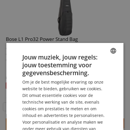
Bose L1 Pro32 Power Stand Bag
Stevige draagtas
Geschikt voor Bose L1 Pro32 Portable Line Array System
Jouw muziek, jouw regels:
Gemaakt van duurzaam & robuust materiaal
jouw toestemming voor
Met praktische rugzakriem
ENGLISH
meer laten zien
Extra vak voor accessoires aan de voorkant
gegevensbescherming.
179,00 €
GERMAN
Drie extra draaggrepen
in plaats van voorheen
195
€
Gratis verzenden (NL)
incl.
Om je de best mogelijke ervaring op onze
U bespaart
16,00 €
DUTCH
BTW
website te bieden, gebruiken we cookies.
Dit omvat essentiële cookies voor de
FRENCH
technische werking van de site, evenals
ITALIAN
18 Artikelen per pagina
cookies om prestaties te meten en om
inhoud en advertenties te personaliseren.
SPANISH
Voor personalisatie en analyse maken we
onder meer gebruik van diensten van