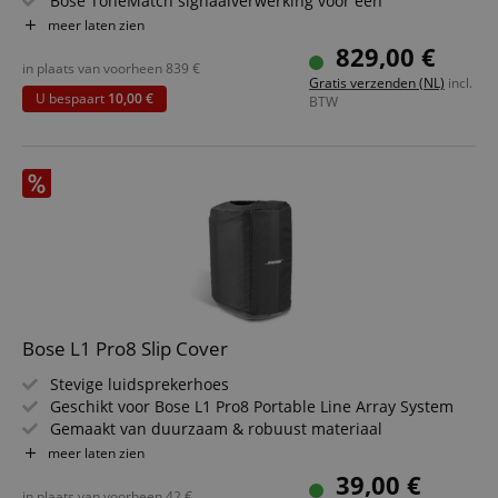
Bose ToneMatch signaalverwerking voor een
natuurgetrouwe weergave
meer laten zien
Snel aan te leren bedieningselementen
829,00 €
Tap-tempo-delay & geïntegreerde tuner
in plaats van voorheen
839
€
Gratis verzenden (NL)
incl.
Vier hoogwaardige audio-voorversterkers met XLR-
U bespaart
10,00 €
BTW
comboaansluitingen
ToneMatch-uitgangen voor digitale audio- en
voedingsaansluiting
Robuuste behuizing met beschermkap
Bose L1 Pro8 Slip Cover
Stevige luidsprekerhoes
Geschikt voor Bose L1 Pro8 Portable Line Array System
Gemaakt van duurzaam & robuust materiaal
Met praktische opening aan de bovenkant
meer laten zien
39,00 €
in plaats van voorheen
42
€