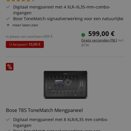
Digitaal mengpaneel met 4 XLR-/6,35-mm-combo-
ingangen
Bose ToneMatch-signaalverwerking voor een natuurlijke
weergave
meer laten zien
Snel te leren bedieningselementen
599,00 €
Tap-tempo delay & geïntegreerde tuner
in plaats van voorheen
609
€
Gratis verzenden (NL)
incl.
Vier hoogwaardige audio-voorversterkers met XLR-
U bespaart
10,00 €
BTW
combi-aansluitingen
ToneMatch-uitgangen voor digitale audio- en
stroomvoorziening
Robuuste behuizing met beschermkap
Bose T8S ToneMatch Mengpaneel
Digitaal mengpaneel met 8 XLR/6,35 mm combo-
ingangen