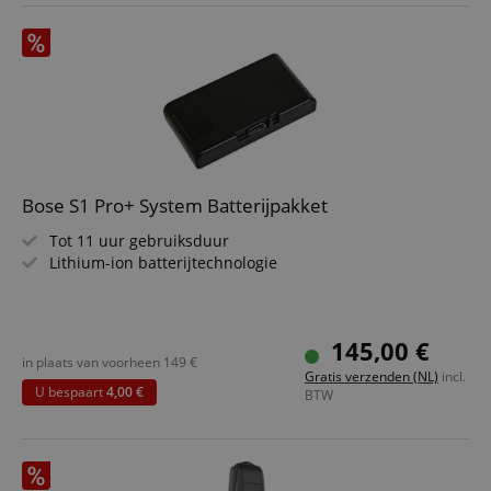
Bose S1 Pro+ System Batterijpakket
Tot 11 uur gebruiksduur
Lithium-ion batterijtechnologie
145,00 €
in plaats van voorheen
149
€
Gratis verzenden (NL)
incl.
U bespaart
4,00 €
BTW