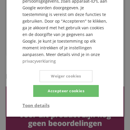
persoonsgegevens, zoals apparaat-ID's, aan
Google worden doorgegeven. Je
toestemming is vereist om deze functies te
Omnitronic AZX-212A 2-Weg
gebruiken. Door op "Accepteren" te klikken,
Top Actief 250W
ga je akkoord met het gebruik van cookies
en de doorgifte van je gegevens aan
Google. Je kunt je toestemming op elk
RRP *
391,51
€
moment intrekken of je instellingen
329,00
€
aanpassen. Meer details vind je in onze
privacyverklaring
Recensies van klanten
Weiger cookies
Accepteer cookies
Toon details
Strikt
Prestatie
Gericht op
noodzakelijk