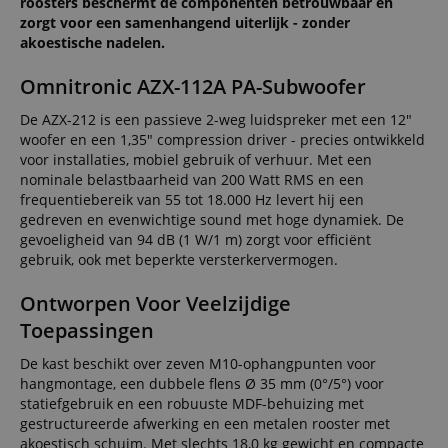
roosters beschermt de componenten betrouwbaar en
zorgt voor een samenhangend uiterlijk - zonder
akoestische nadelen.
Omnitronic AZX-112A PA-Subwoofer
De AZX-212 is een passieve 2-weg luidspreker met een 12"
woofer en een 1,35" compression driver - precies ontwikkeld
voor installaties, mobiel gebruik of verhuur. Met een
nominale belastbaarheid van 200 Watt RMS en een
frequentiebereik van 55 tot 18.000 Hz levert hij een
gedreven en evenwichtige sound met hoge dynamiek. De
gevoeligheid van 94 dB (1 W/1 m) zorgt voor efficiënt
gebruik, ook met beperkte versterkervermogen.
Ontworpen Voor Veelzijdige
Toepassingen
De kast beschikt over zeven M10-ophangpunten voor
hangmontage, een dubbele flens Ø 35 mm (0°/5°) voor
statiefgebruik en een robuuste MDF-behuizing met
gestructureerde afwerking en een metalen rooster met
akoestisch schuim. Met slechts 18,0 kg gewicht en compacte