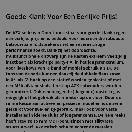
Goede Klank Voor Een Eerlijke Prijs!
De AZX-serie van Omnitronic staat voor goede klank tegen
een eerlijke prijs en is bedoeld voor iedereen die robuuste,
betrouwbare luidsprekers met een evenwichtige
performance zoekt. Dankzij het doordachte,
multifunctionele ontwerp zijn de kasten extreem veelzijdig
inzetbaar: als krachtige party-PA, in het jongerencentrum,
voor liveshows van je band of mobiel gebruik als DJ. De
tops van de serie kunnen dankzij de dubbele flens zowel
in 0°- als 5°-hoek op een statief worden geplaatst of met
een M20-afstandsbuis direct op AZX-subwoofers worden
gemonteerd. Ook een hangende (fliegende) opstelling is
mogelijk of het gebruik als monitor op de vloer. Door de
ruime keuze aan actieve en passieve modellen is de serie
geschikt voor live- en DJ-gebruik, maar ook voor vaste
installaties in kleine clubs of jongerencentra. De hele reeks
heeft stevige 15 mm MDF-behuizingen met slijtvaste
structuurverf. Akoestisch schuim achter de metalen