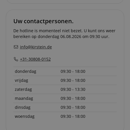
server to
informat
about us
activitie
can easil
Uw contactpersonen.
where th
off on th
De hotline is momenteel niet bezet. U kunt ons weer
pages.
bereiken op donderdag 06.08.2026 om 09:30 uur.
amazon-pay-
Sessie
This cook
Amazon
connectedAuth
associat
www.kirstein.nl
info@kirstein.de
Amazon 
is used t
facilitate
+31-30808-0152
authenti
and pay
transact
donderdag
09:30 - 18:00
securely.
vrijdag
09:30 - 18:00
session-token
11 maanden
This cook
Amazon
4 weken
used to 
.amazon.com
an anon
zaterdag
09:30 - 13:30
user ses
the serve
maandag
09:30 - 18:00
sid_key
www.kirstein.nl
Sessie
This cook
dinsdag
09:30 - 18:00
used for
maintain
woensdag
09:30 - 18:00
session 
across p
requests