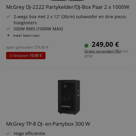
McGrey DJ-2222 Partykelder/DJ-Box Paar 2 x 1000W
2-wegs box met 2 x 12“ (30cm) subwoofer en drie piezo-
hoogtoners
500W RMS (1000W MAX)
Robuuste behuizing met beschermhoeken, vilten
meer laten zien
oppervlak en metalen rooster
249,00 €
Stabiele houten behuizing en draaggrepen
apart gehouden
259,80
€
Gratis verzenden (NL)
incl.
Levering per paar
U bespaart
10,80 €
BTW
McGrey TP-8 DJ- en Partybox 300 W
Hoge efficiëntie