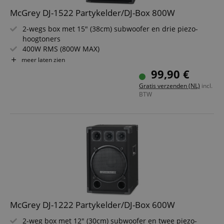
van bezo
onthoud
McGrey DJ-1522 Partykelder/DJ-Box 800W
cookieb
Cookie-S
2-wegs box met 15" (38cm) subwoofer en drie piezo-
moet cor
werken.
hoogtoners
400W RMS (800W MAX)
session-id-apay
11 maanden
This cook
Amazon
Robuuste behuizing met beschermhoeken
4 weken
used to
meer laten zien
.amazon.com
the user
Vilten oppervlak en metalen rooster
99,90 €
on the w
Stevige houten behuizing en draaggrepen
particula
Gratis verzenden (NL)
incl.
relation 
BTW
payment 
Google Privacy Policy
ensuring
and effe
checkou
experien
FPGSID
.kirstein.nl
29 minuten
This cook
57 seconden
used to 
user sess
across p
requests
apay-session-set
11 maanden
This cook
Amazon.com
4 weken
by Amaz
Inc.
Session 
www.kirstein.nl
are used
McGrey DJ-1222 Partykelder/DJ-Box 600W
server to
informat
2-weg box met 12" (30cm) subwoofer en twee piezo-
about us