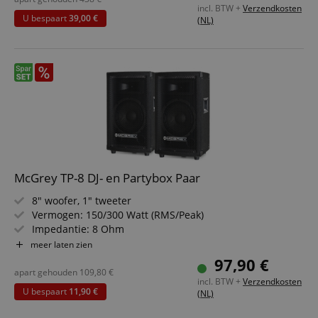
incl. BTW +
Verzendkosten
Levering per paar
U bespaart
39,00 €
(NL)
McGrey TP-8 DJ- en Partybox Paar
8" woofer, 1" tweeter
Vermogen: 150/300 Watt (RMS/Peak)
Impedantie: 8 Ohm
Max. geluidsdruk: 94 dB
meer laten zien
Ingang: klemmen / 6,3 mm jack
97,90 €
Frequentiebereik: 55 - 20.000 Hz
apart gehouden
109,80
€
incl. BTW +
Verzendkosten
2 stuks in de set
U bespaart
11,90 €
(NL)