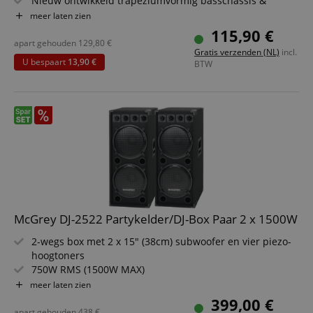
Nieuw ontwikkeld trapeziumvormig basschassis &
behuizingconstructie
meer laten zien
Massieve schroefterminals
115,90 €
Zijhandgrepen
apart gehouden
129,80
€
Gratis verzenden (NL)
incl.
U bespaart
13,90 €
BTW
McGrey DJ-2522 Partykelder/DJ-Box Paar 2 x 1500W
2-wegs box met 2 x 15" (38cm) subwoofer en vier piezo-
hoogtoners
750W RMS (1500W MAX)
Robuuste behuizing met beschermhoeken, vilten
meer laten zien
oppervlak en metalen rooster
399,00 €
Stevige houten behuizing en draaggrepen
apart gehouden
438
€