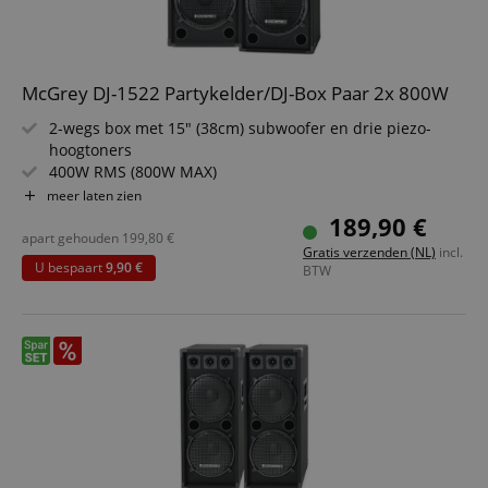
McGrey DJ-1522 Partykelder/DJ-Box Paar 2x 800W
2-wegs box met 15" (38cm) subwoofer en drie piezo-
hoogtoners
400W RMS (800W MAX)
Robuuste behuizing met beschermhoeken
meer laten zien
Vilten oppervlak en metalen rooster
189,90 €
Stevige houten behuizing en draaggrepen
apart gehouden
199,80
€
Gratis verzenden (NL)
incl.
Levering per paar
U bespaart
9,90 €
BTW