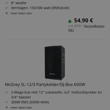
8" woofer
Vermogen: 150/300 watt (RMS/piek)
Impedantie: 8 Ohm
meer laten zien
35 mm luidsprekerflens
54,90 €
incl. BTW +
Verzendkosten
(NL)
McGrey SL-12/3 Partykelder/DJ-Box 600W
3-Wege-box met 12" subwoofer, 6,5" midluidspreker en
3/4" tweeter
300W RMS (600W MAX)
Robuuste behuizing met beschermhoeken, vilten
meer laten zien