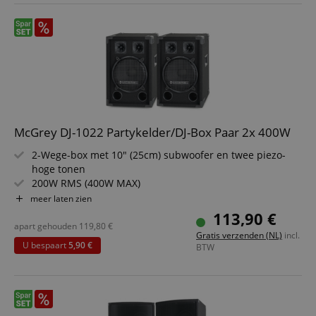
McGrey DJ-1022 Partykelder/DJ-Box Paar 2x 400W
2-Wege-box met 10" (25cm) subwoofer en twee piezo-
hoge tonen
200W RMS (400W MAX)
Robuuste behuizing met beschermhoeken, vilten
meer laten zien
oppervlak en metalen rooster
113,90 €
Stevige houten behuizing en draaggrepen
apart gehouden
119,80
€
Gratis verzenden (NL)
incl.
35 mm boxflens
U bespaart
5,90 €
BTW
Levering per paar