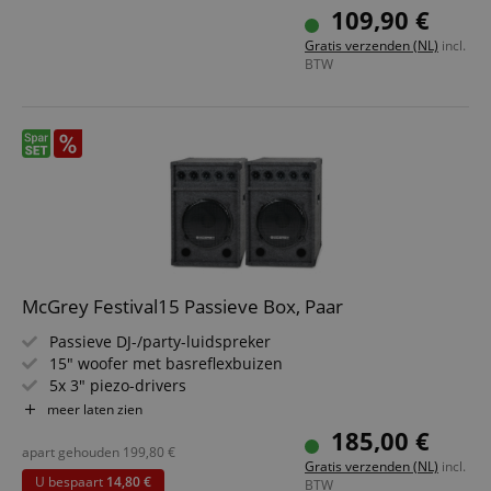
oppervlak en metalen rooster
109,90 €
Stevige houten behuizing en draaggrepen
Gratis verzenden (NL)
incl.
2 basreflexopeningen
BTW
35 mm boxflens aan de onderzijde
McGrey Festival15 Passieve Box, Paar
Passieve DJ-/party-luidspreker
15" woofer met basreflexbuizen
5x 3" piezo-drivers
Vermogen: 600 watt piek
meer laten zien
Metalen frontrooster
185,00 €
apart gehouden
199,80
€
Gratis verzenden (NL)
incl.
U bespaart
14,80 €
BTW