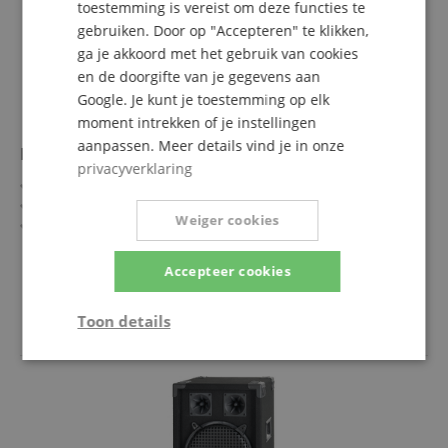
toestemming is vereist om deze functies te
gebruiken. Door op "Accepteren" te klikken,
ga je akkoord met het gebruik van cookies
en de doorgifte van je gegevens aan
Google. Je kunt je toestemming op elk
moment intrekken of je instellingen
aanpassen. Meer details vind je in onze
McGrey DJ-2522 Partykelder/DJ-Box 1500W
privacyverklaring
2 x 15" (38cm) Subwoofer
4 Piezo-tweeters
Weiger cookies
750W RMS (1500W MAX)
Robuuste behuizing met beschermhoeken, vilten
meer laten zien
oppervlak en metalen rooster
219,00 €
Accepteer cookies
Stevige houten behuizing en draaggrepen
incl. BTW +
Verzendkosten
(NL)
Toon details
Strikt
Prestatie
Gericht op
noodzakelijk