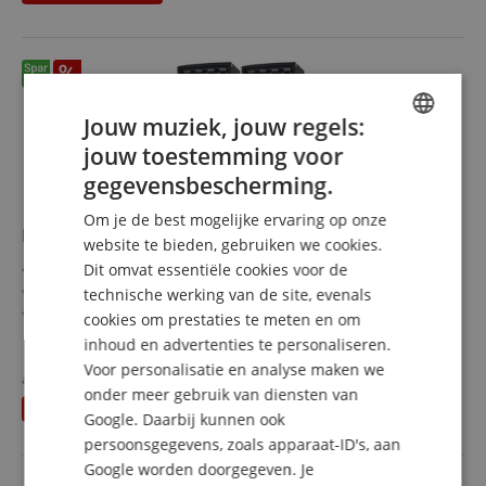
Jouw muziek, jouw regels:
jouw toestemming voor
ENGLISH
gegevensbescherming.
GERMAN
Om je de best mogelijke ervaring op onze
McGrey PowerDJ-212 Passieve Box, Paar 2 x 800W
DUTCH
website te bieden, gebruiken we cookies.
Passieve DJ-/party-luidsprekers
Dit omvat essentiële cookies voor de
FRENCH
2x 12" woofer met basreflexbuizen
technische werking van de site, evenals
ITALIAN
2x 3,5" piezo-drivers
cookies om prestaties te meten en om
Belastbaarheid: 800 watt piek
meer laten zien
inhoud en advertenties te personaliseren.
SPANISH
Frequentiebereik: 45-18.000 Hz
359,00 €
Voor personalisatie en analyse maken we
apart gehouden
399,80
€
onder meer gebruik van diensten van
incl. BTW +
Verzendkosten
U bespaart
40,80 €
(NL)
Google. Daarbij kunnen ook
persoonsgegevens, zoals apparaat-ID's, aan
Google worden doorgegeven. Je