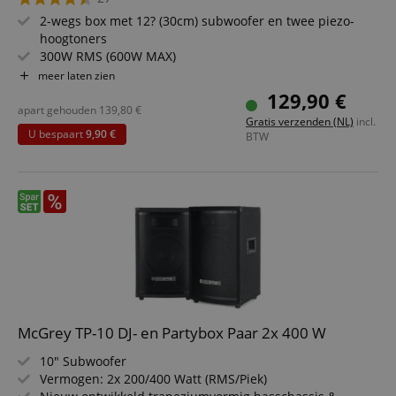
2-wegs box met 12? (30cm) subwoofer en twee piezo-
hoogtoners
300W RMS (600W MAX)
Robuuste behuizing met beschermhoeken, vilten
meer laten zien
oppervlak en metalen rooster
129,90 €
Stevige houten behuizing en draaggrepen
apart gehouden
139,80
€
Gratis verzenden (NL)
incl.
35 mm boxflens
U bespaart
9,90 €
BTW
McGrey TP-10 DJ- en Partybox Paar 2x 400 W
10" Subwoofer
Vermogen: 2x 200/400 Watt (RMS/Piek)