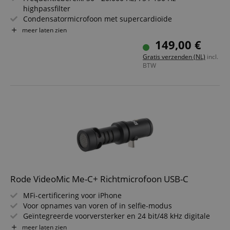
highpassfilter
Condensatormicrofoon met supercardioïde
karakteristiek
meer laten zien
Compact en lichtgewicht, ideaal voor onderweg & snelle
149,00 €
opbouw
Gratis verzenden (NL)
incl.
Geïntegreerde Li-Ion accu, automatische aan/uit-functie
BTW
Eigen koptelefoonuitgang voor realtime monitoring
Incl. 2 windschermen, case & kabels voor camera?s &
smartphones
Rode VideoMic Me-C+ Richtmicrofoon USB-C
MFi-certificering voor iPhone
Voor opnames van voren of in selfie-modus
Geïntegreerde voorversterker en 24 bit/48 kHz digitale
omzetting
meer laten zien