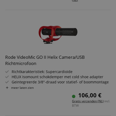
⇒ TRRS spiraaladapterkabel SC7
Rode VideoMic GO II Helix Camera/USB
Richtmicrofoon
Richtkarakteristiek: Supercardioïde
HELIX Isomount schokdemper met cold shoe adapter
Geïntegreerde 3/8"-draad voor statief- of boommontage
Digitale USB-C uitgang voor Mac/PC, Android- en iOS-
meer laten zien
apparaten
106,00 €
24 Bit/48 kHz audio-interface (2 in/2 uit)
Gratis verzenden (NL)
incl.
Maximale geluidsdruk: 110 dB, gevoeligheid: 28,8 mV/Pa
BTW