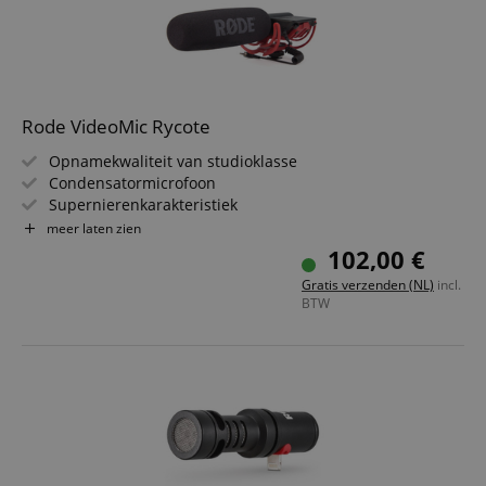
Rode VideoMic Rycote
Opnamekwaliteit van studioklasse
Condensatormicrofoon
Supernierenkarakteristiek
9V-batterijvoeding
meer laten zien
Geïntegreerde elastische Rycote® Lyre®-bevestiging
102,00 €
Cold shoe aan de onderzijde (met 3/8?-draad)
Gratis verzenden (NL)
incl.
Uitgebreide 10-jarige garantie na online-registratie
BTW