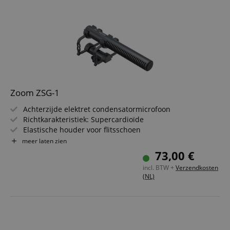
Zoom ZSG-1
Achterzijde elektret condensatormicrofoon
Richtkarakteristiek: Supercardioïde
Elastische houder voor flitsschoen
Perfect voor het opnemen van dialogen
meer laten zien
Inclusief windkap en stereo miniklinkkabel
73,00 €
incl. BTW +
Verzendkosten
(NL)