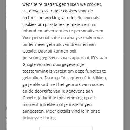
DUTCH
website te bieden, gebruiken we cookies.
Broadcastwaardige geluidskwaliteit
Dit omvat essentiële cookies voor de
FRENCH
Ruisarme schakelingen
Instelbaar hoogdoorlaatfilter (neutraal/80 Hz)
technische werking van de site, evenals
ITALIAN
P48-phantoomvoeding of AA-batterijvoeding
meer laten zien
cookies om prestaties te meten en om
Vederlicht ? 161 g
200,00 €
inhoud en advertenties te personaliseren.
SPANISH
Wordt geleverd met microfoonclip, windscherm en etui
Voor personalisatie en analyse maken we
Gratis verzenden (NL)
incl.
met rits
onder meer gebruik van diensten van
BTW
Gratis 10-jarige garantie bij online registratie van
Google. Daarbij kunnen ook
microfoons
persoonsgegevens, zoals apparaat-ID's, aan
Google worden doorgegeven. Je
toestemming is vereist om deze functies te
gebruiken. Door op "Accepteren" te klikken,
ga je akkoord met het gebruik van cookies
en de doorgifte van je gegevens aan
Google. Je kunt je toestemming op elk
moment intrekken of je instellingen
Rode NTG4+
aanpassen. Meer details vind je in onze
rn
privacyverklaring
Broadcast-geluidskwaliteit
rn