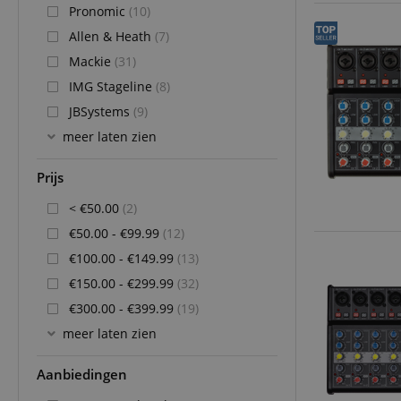
Pronomic
(10)
Allen & Heath
(7)
Mackie
(31)
IMG Stageline
(8)
JBSystems
(9)
meer laten zien
Prijs
< €50.00
(2)
€50.00 - €99.99
(12)
€100.00 - €149.99
(13)
€150.00 - €299.99
(32)
€300.00 - €399.99
(19)
meer laten zien
Aanbiedingen