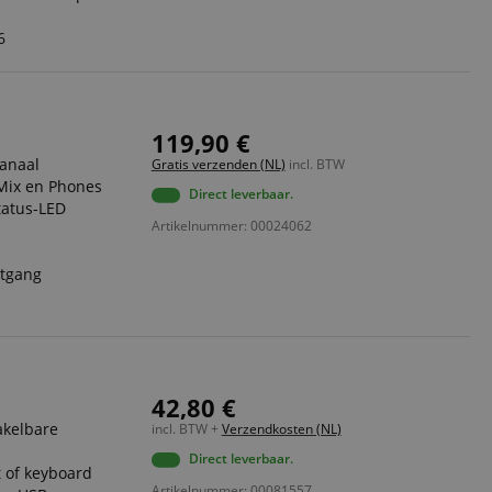
6
119,90 €
kanaal
Gratis verzenden (NL)
incl. BTW
 Mix en Phones
Direct leverbaar.
tatus-LED
Artikelnummer: 00024062
itgang
42,80 €
akelbare
incl. BTW +
Verzendkosten (NL)
Direct leverbaar.
t of keyboard
Artikelnummer: 00081557