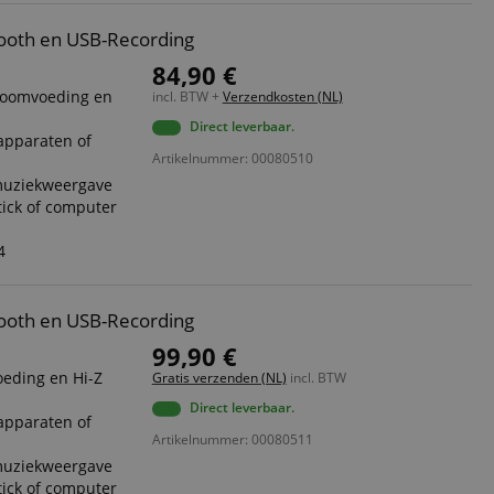
ooth en USB-Recording
84,90 €
ntoomvoeding en
incl. BTW +
Verzendkosten (NL)
Direct leverbaar.
apparaten of
Artikelnummer: 00080510
muziekweergave
ick of computer
4
ooth en USB-Recording
99,90 €
eding en Hi-Z
Gratis verzenden (NL)
incl. BTW
Direct leverbaar.
apparaten of
Artikelnummer: 00080511
muziekweergave
ick of computer