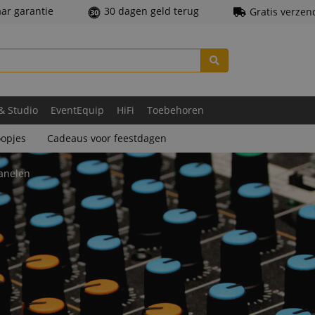
aar garantie
30 dagen geld terug
Gratis verzen
 & Studio
EventEquip
HiFi
Toebehoren
opjes
Cadeaus voor feestdagen
anelen