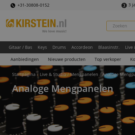
3 j
+31-30808-0152
Gitaar / Bas
Keys
Drums
Accordeon
Blaasinstr.
Live
Aanbiedingen
Nieuwe producten
Top verkoper
Ko
Startpagina
Live & Studio
Mengpanelen
Analoge Mengp
Analoge Mengpanelen