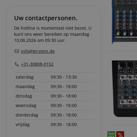
CookieScriptConse
Uw contactpersonen.
session-id-apay
De hotline is momenteel niet bezet. U
kunt ons weer bereiken op maandag
10.08.2026 om 09:30 uur.
FPGSID
info@kirstein.de
apay-session-set
+31-30808-0152
amazon-pay-
zaterdag
09:30 - 13:30
connectedAuth
maandag
09:30 - 18:00
session-token
dinsdag
09:30 - 18:00
sid_key
woensdag
09:30 - 18:00
donderdag
09:30 - 18:00
vrijdag
09:30 - 18:00
Naam
Naam
Naam
CrossDomainCookie
Aa
Naam