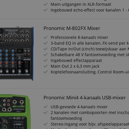
Main-uitgangen in XLR-formaat
Ingebouwd echo-effect voor kanalen 1 - 
Pronomic M-802FX Mixer
Professionele 8-kanaals mixer
3-band EQ in alle kanalen, FX-send per 
CD/Tape In/Out (cinch) toewijsbaar aan
Schakelbare 48 V fantoomvoeding met s
Ingebouwd effectapparaat
Main Out 2 x 6,3 mm jack
Koptelefoonaansluiting, Control Room-u
Pronomic Mini4 4-kanaals USB-mixer
USB-gevoede 4-kanaals mixer
2 kanalen met combopoorten met insch
fantoomvoeding
Stereo-ingang voor bijv. afspeelapparaa