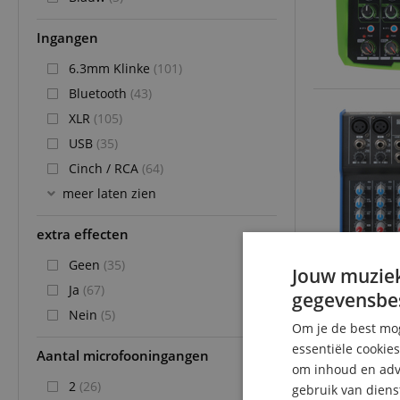
Ingangen
6.3mm Klinke
(101)
Bluetooth
(43)
XLR
(105)
USB
(35)
Cinch / RCA
(64)
meer laten zien
extra effecten
Geen
(35)
Jouw muziek
Ja
(67)
gegevensbe
Nein
(5)
Om je de best mog
essentiële cookie
Aantal microfooningangen
om inhoud en adve
2
(26)
gebruik van diens