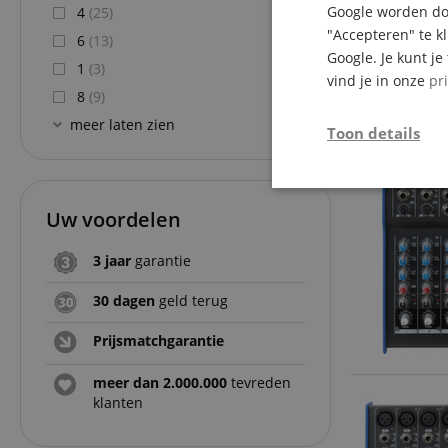
Google worden doo
4
(25)
"Accepteren" te k
6
(13)
Google. Je kunt j
1
(3)
vind je in onze
pr
8
(9)
meer laten zien
Toon details
Strikt
noodzakelijk
Uw voordelen
3 jaar
garantie
30 dagen
geld terug
Prijsmatchgarantie
Str
meer dan 2.000.000
tevreden
Strikt noodzakelijke
klanten
Zonder strikt noodzak
Naam