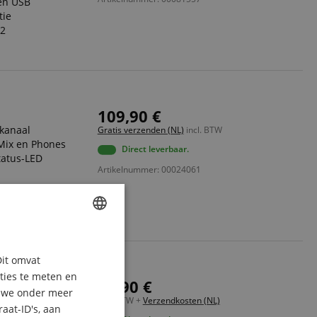
en USB
tie
 2
109,90 €
 kanaal
Gratis verzenden (NL)
incl. BTW
 Mix en Phones
Direct leverbaar.
tatus-LED
Artikelnummer: 00024061
 uitgang
ENGLISH
Dit omvat
GERMAN
aties te meten en
54,90 €
DUTCH
n we onder meer
o-kanaal
incl. BTW +
Verzendkosten (NL)
aat-ID's, aan
FRENCH
 Mix en Phones