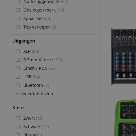
Nu teruggebracht
(82)
Ons eigen merk
(10)
Spaar Set
(34)
Top verkoper
(2)
Uitgangen
XLR
(83)
6.3mm Klinke
(102)
Cinch / RCA
(62)
USB
(54)
Bluetooth
(7)
meer laten zien
Kleur
Zwart
(88)
Schwarz
(13)
Blauw
(3)