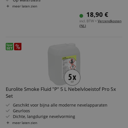
Geurloos
meer laten zien
Vrij van gevaarlijke stoffen, zonder glycerine en DEG
18,90 €
Inhoud: 5 liter
incl. BTW +
Verzendkosten
(NL)
Eurolite Smoke Fluid "P" 5 L Nebelvloeistof Pro 5x
Set
Geschikt voor bijna alle moderne nevelapparaten
Geurloos
Dichte, langdurige nevelvorming
Verpakkingsgrootte: 5l
meer laten zien
Set bestaande uit 5 stuks