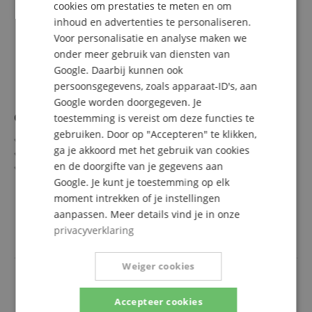
cookies om prestaties te meten en om
inhoud en advertenties te personaliseren.
SPANISH
Voor personalisatie en analyse maken we
onder meer gebruik van diensten van
Google. Daarbij kunnen ook
persoonsgegevens, zoals apparaat-ID's, aan
Google worden doorgegeven. Je
Chauvet DJ Fog Machine Cleaner Fluid
toestemming is vereist om deze functies te
gebruiken. Door op "Accepteren" te klikken,
Reinigingsvloeistof voor watergedragen rookmachines
ga je akkoord met het gebruik van cookies
Zorgt voor maximale output en optimale prestaties
en de doorgifte van je gegevens aan
Verwijdert verstoppingen, residu en ouderdomsgeuren
Gewicht: 0,4 kg
Google. Je kunt je toestemming op elk
meer laten zien
Inhoud: 250 ml
moment intrekken of je instellingen
8,90 €
aanpassen. Meer details vind je in onze
incl. BTW +
Verzendkosten
privacyverklaring
(NL)
Weiger cookies
Accepteer cookies