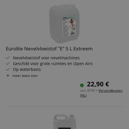
Eurolite Nevelvloeistof "E" 5 L Extreem
Nevelvloeistof voor nevelmachines
Geschikt voor grote ruimtes en Open Airs
Op waterbasis
Geurneutraal
meer laten zien
Toxologisch onschadelijk
22,90 €
Made in Germany
incl. BTW +
Verzendkosten
(NL)