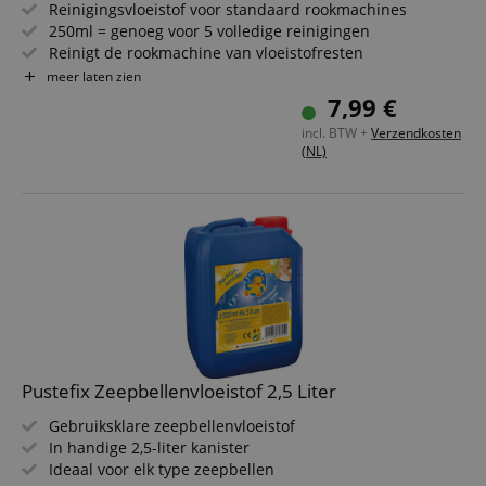
Reinigingsvloeistof voor standaard rookmachines
250ml = genoeg voor 5 volledige reinigingen
Reinigt de rookmachine van vloeistofresten
Verleng de levensduur van uw rookmachine aanzienlijk
meer laten zien
Verhoogt de uitstoot bij een verstopte verwarmingsblok
7,99 €
incl. BTW +
Verzendkosten
(NL)
Pustefix Zeepbellenvloeistof 2,5 Liter
Gebruiksklare zeepbellenvloeistof
In handige 2,5-liter kanister
Ideaal voor elk type zeepbellen