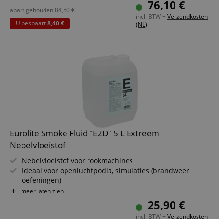
76,10 €
apart gehouden
84,50
€
incl. BTW +
Verzendkosten
U bespaart
8,40 €
(NL)
Eurolite Smoke Fluid "E2D" 5 L Extreem
Nebelvloeistof
Nebelvloeistof voor rookmachines
Ideaal voor openluchtpodia, simulaties (brandweer
oefeningen)
Op waterbasis
meer laten zien
Geurloos
25,90 €
Toxicologisch onschadelijk
incl. BTW +
Verzendkosten