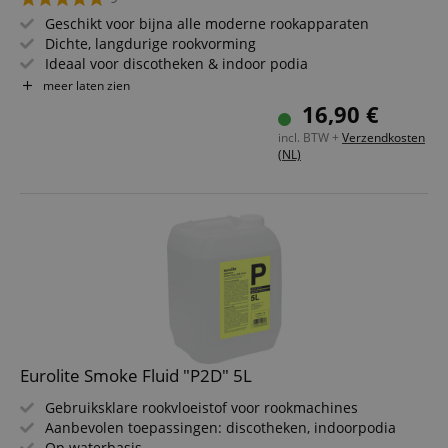
Geschikt voor bijna alle moderne rookapparaten
Dichte, langdurige rookvorming
Ideaal voor discotheken & indoor podia
Op waterbasis & geurloos
meer laten zien
Glycerinevrije samenstelling
16,90 €
Niet brandbaar, geen transportbeperkingen, geen
incl. BTW +
Verzendkosten
gevaarlijke stoffen
(NL)
Eurolite Smoke Fluid "P2D" 5L
Gebruiksklare rookvloeistof voor rookmachines
Aanbevolen toepassingen: discotheken, indoorpodia
Op waterbasis