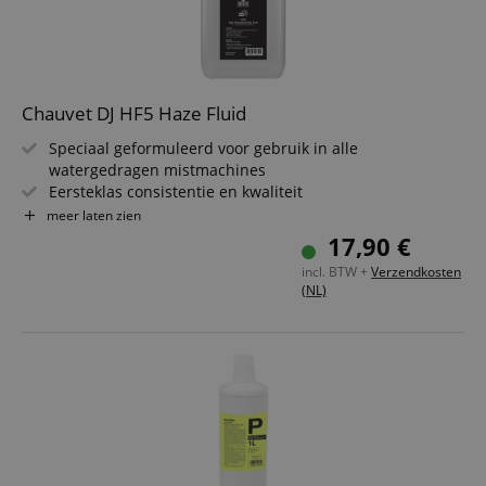
Chauvet DJ HF5 Haze Fluid
Speciaal geformuleerd voor gebruik in alle
watergedragen mistmachines
Eersteklas consistentie en kwaliteit
Creëert een fijne nevel van mist
meer laten zien
Laat geen vlekken of resten achter
17,90 €
Niet giftig, niet brandbaar en geurloos
incl. BTW +
Verzendkosten
(NL)