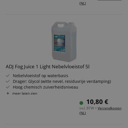
Made in Germany
(NL)
ADJ Fog Juice 1 Light Nebelvloeistof 5l
Nebelvloeistof op waterbasis
Drager: Glycol (witte nevel, residuvrije verdamping)
Hoog chemisch zuiverheidsniveau
Intensiteit Light: Ideaal om laserstralen zichtbaar te
meer laten zien
maken
10,80 €
Inhoud: 5 liter
incl. BTW +
Verzendkosten
(NL)