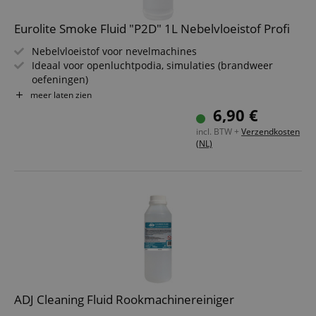
Eurolite Smoke Fluid "P2D" 1L Nebelvloeistof Profi
Nebelvloeistof voor nevelmachines
Ideaal voor openluchtpodia, simulaties (brandweer
oefeningen)
Op waterbasis
meer laten zien
Geurloos
6,90 €
Toxicologisch onschadelijk
incl. BTW +
Verzendkosten
Made in Germany
(NL)
ADJ Cleaning Fluid Rookmachinereiniger