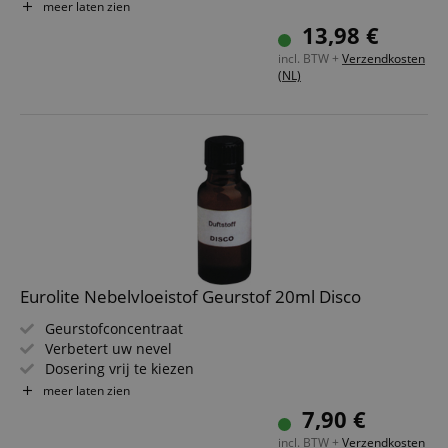
Made in Germany
meer laten zien
13,98 €
incl. BTW +
Verzendkosten
(NL)
Eurolite Nebelvloeistof Geurstof 20ml Disco
Geurstofconcentraat
Verbetert uw nevel
Dosering vrij te kiezen
Beïnvloedt de levensduur van uw nevelapparaat niet
meer laten zien
Een flesje van 20 ml is voldoende voor 5 tot 30 liter
7,90 €
nevelvloeistof
incl. BTW +
Verzendkosten