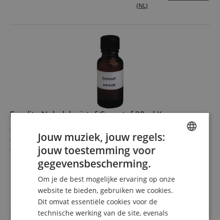
Made in Germany
(NL)
Eurolite Nebelvloeistof Geurstof 20ml Kers
Geurstofconcentraat
Jouw muziek, jouw regels:
Verbetert uw nevel
jouw toestemming voor
Dosering vrij te kiezen
ENGLISH
Beïnvloedt de levensduur van uw nevelapparaat niet
meer laten zien
gegevensbescherming.
Een flesje van 20 ml is voldoende voor 5 tot 30 liter
GERMAN
7,90 €
nevelvloeistof
Om je de best mogelijke ervaring op onze
DUTCH
incl. BTW +
Verzendkosten
Made in Germany
website te bieden, gebruiken we cookies.
(NL)
Dit omvat essentiële cookies voor de
FRENCH
technische werking van de site, evenals
ITALIAN