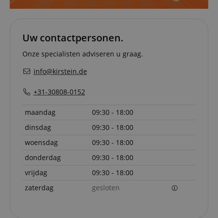
om de
cookiev
van bezo
onthoud
cookieb
Uw contactpersonen.
Cookie-S
moet cor
Onze specialisten adviseren u graag.
werken.
session-id-apay
11 maanden
This cook
Amazon
info@kirstein.de
4 weken
used to
.amazon.com
the user
on the w
+31-30808-0152
particula
relation 
payment 
maandag
09:30 - 18:00
Google Privacy Policy
ensuring
and effe
dinsdag
09:30 - 18:00
checkou
experien
woensdag
09:30 - 18:00
FPGSID
.kirstein.nl
29 minuten
This cook
57 seconden
used to 
donderdag
09:30 - 18:00
user sess
across p
vrijdag
09:30 - 18:00
requests
zaterdag
gesloten
apay-session-set
11 maanden
This cook
Amazon.com
4 weken
by Amaz
Inc.
Session 
www.kirstein.nl
are used