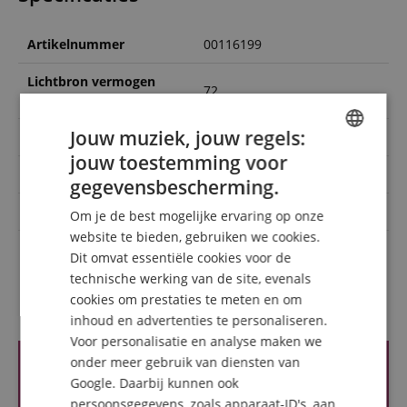
Artikelnummer
00116199
Lichtbron vermogen
72
(Watt)
Jouw muziek, jouw regels:
Kleur
Schwarz
jouw toestemming voor
ENGLISH
DMX interface
Ja
gegevensbescherming.
GERMAN
Kleurenspectrum
RGBWA/UV
Om je de best mogelijke ervaring op onze
DUTCH
website te bieden, gebruiken we cookies.
grado de protección IP
IP65
Dit omvat essentiële cookies voor de
FRENCH
technische werking van de site, evenals
ITALIAN
cookies om prestaties te meten en om
Recensies van klanten
inhoud en advertenties te personaliseren.
SPANISH
Voor personalisatie en analyse maken we
onder meer gebruik van diensten van
Google. Daarbij kunnen ook
persoonsgegevens, zoals apparaat-ID's, aan