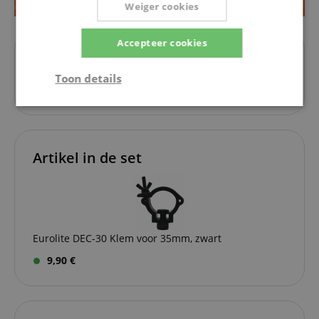
Weiger cookies
Accepteer cookies
Instructies
Toon details
Bedieningsinstructies / handleiding
Strikt
Prestatie
Gericht op
noodzakelijk
Artikel in de set
Functionaliteit
Niet-
geclassificeerd
Eurolite DEC-30 Klem voor 35mm, zwart
9,90 €
Strikt noodzakelijk
Prestatie
Gericht op
Functionaliteit
Niet-geclassificeerd