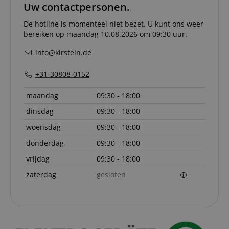
Uw contactpersonen.
Strikt noodzakelijke cookies maken
kernfunctionaliteit van de website mogelijk, zoals
De hotline is momenteel niet bezet. U kunt ons weer
gebruikersaanmelding en accountbeheer. Zonder
bereiken op maandag 10.08.2026 om 09:30 uur.
strikt noodzakelijke cookies kan de website niet
correct worden gebruikt.
info@kirstein.de
Aanbieder /
Naam
Vervaldatum
Omschri
Domein
+31-30808-0152
CookieScriptConsent
1 jaar 1
Deze coo
CookieScript
maand
wordt ge
.kirstein.nl
maandag
09:30 - 18:00
door de 
Script.c
om de
dinsdag
09:30 - 18:00
cookiev
van bezo
woensdag
09:30 - 18:00
onthoud
cookieb
donderdag
09:30 - 18:00
Cookie-S
moet cor
vrijdag
09:30 - 18:00
werken.
zaterdag
gesloten
session-id-apay
11 maanden
This cook
Amazon
4 weken
used to
.amazon.com
the user
on the w
particula
relation 
payment 
Google Privacy Policy
ensuring