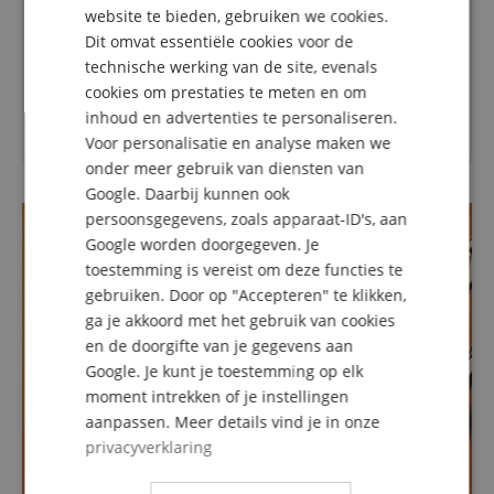
DUTCH
Vragen over dit artikel
website te bieden, gebruiken we cookies.
Dit omvat essentiële cookies voor de
FRENCH
Een vraag stellen
technische werking van de site, evenals
ITALIAN
cookies om prestaties te meten en om
inhoud en advertenties te personaliseren.
SPANISH
Voor personalisatie en analyse maken we
Over dit artikel zijn nog geen vragen gesteld.
onder meer gebruik van diensten van
Google. Daarbij kunnen ook
persoonsgegevens, zoals apparaat-ID's, aan
Google worden doorgegeven. Je
toestemming is vereist om deze functies te
gebruiken. Door op "Accepteren" te klikken,
ga je akkoord met het gebruik van cookies
en de doorgifte van je gegevens aan
Google. Je kunt je toestemming op elk
moment intrekken of je instellingen
aanpassen. Meer details vind je in onze
privacyverklaring