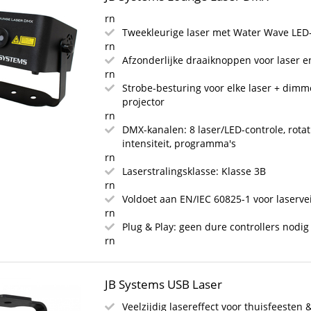
rn
Tweekleurige laser met Water Wave LED-
rn
Afzonderlijke draaiknoppen voor laser e
rn
Strobe-besturing voor elke laser + dimm
projector
rn
DMX-kanalen: 8 laser/LED-controle, rotati
intensiteit, programma's
rn
Laserstralingsklasse: Klasse 3B
rn
Voldoet aan EN/IEC 60825-1 voor laserve
rn
Plug & Play: geen dure controllers nodig
rn
JB Systems USB Laser
Veelzijdig lasereffect voor thuisfeesten 