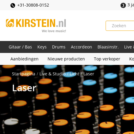
3 j
+31-30808-0152
Gitaar / Bas
Keys
Drums
Accordeon
Blaasinstr.
Live
Aanbiedingen
Nieuwe producten
Top verkoper
Ko
Startpagina
Live & Studio
Licht
Laser
Laser