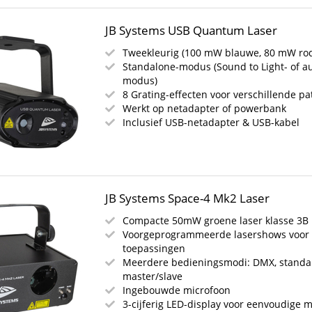
JB Systems USB Quantum Laser
Tweekleurig (100 mW blauwe, 80 mW rod
Standalone-modus (Sound to Light- of a
modus)
8 Grating-effecten voor verschillende p
Werkt op netadapter of powerbank
Inclusief USB-netadapter & USB-kabel
JB Systems Space-4 Mk2 Laser
Compacte 50mW groene laser klasse 3B
Voorgeprogrammeerde lasershows voor 
toepassingen
Meerdere bedieningsmodi: DMX, standa
master/slave
Ingebouwde microfoon
3-cijferig LED-display voor eenvoudige 