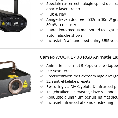
Speciale rastertechnologie splitst de str
aparte laserstralen
Plug & Play
Aangedreven door een 532nm 30mW gr
80mW rode laser
Standalone-modus met Sound to Light 
automatische shows
Inclusief IR-afstandsbediening, UBS voe
Cameo WOOKIE 400 RGB Animatie La
Animatie-laser met 5 Kpps snelle stapp
60° scanbereik
Precisiestralen met extreem lage diverg
32 aantrekkelijke presets
Besturing via DMX, geluid & infrarood p
Te gebruiken als master, slave & standa
Robuuste aluminium behuizing met sleu
Inclusief infrarood afstandsbediening