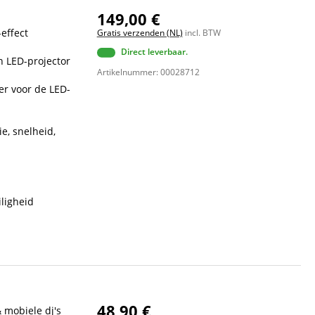
149,00 €
effect
Gratis verzenden (NL)
incl. BTW
Direct leverbaar.
n LED-projector
Artikelnummer: 00028712
er voor de LED-
e, snelheid,
iligheid
48,90 €
& mobiele dj's