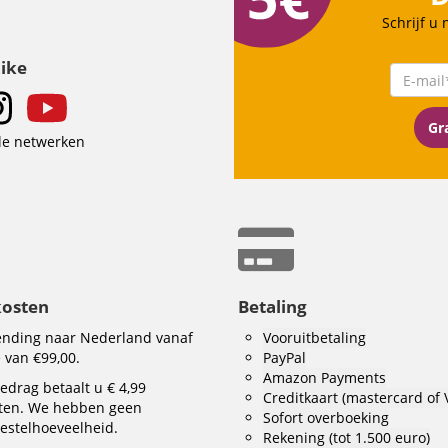
Schrijf u
Like
Gra
le netwerken
kosten
Betaling
zending naar Nederland vanaf
Vooruitbetaling
 van €99,00.
PayPal
Amazon Payments
edrag betaalt u € 4,99
Creditkaart (mastercard of 
ten. We hebben geen
Sofort overboeking
stelhoeveelheid.
Rekening (tot 1.500 euro)