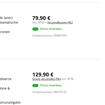
79,90 €
e laser)
utomatische
incl. BTW +
Verzendkosten (NL)
Direct leverbaar.
atronen
Artikelnummer: 00085795
129,90 €
diverse
Gratis verzenden (NL)
incl. BTW
Direct leverbaar.
lone &
Artikelnummer: 00079726
menunavigatie