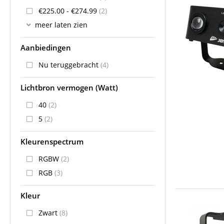
€225.00 - €274.99
(2)
meer laten zien
Aanbiedingen
Nu teruggebracht
(4)
Lichtbron vermogen (Watt)
40
(2)
5
(2)
Kleurenspectrum
RGBW
(2)
RGB
(3)
Kleur
Zwart
(8)