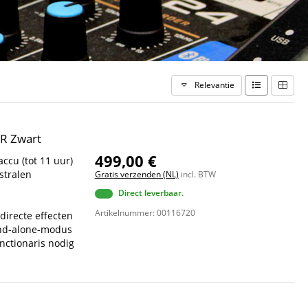
Relevantie
IR Zwart
499,00 €
accu (tot 11 uur)
stralen
Gratis verzenden (NL)
incl. BTW
&
Direct leverbaar.
Artikelnummer: 00116720
irecte effecten
and-alone-modus
nctionaris nodig