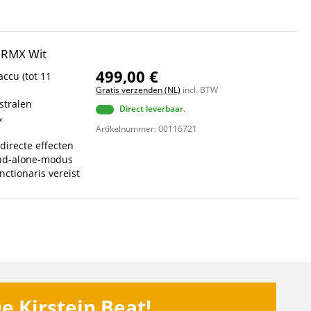
 CRMX Wit
499,00 €
accu (tot 11
Gratis verzenden (NL)
incl. BTW
stralen
Direct leverbaar.
&
Artikelnummer: 00116721
irecte effecten
and-alone-modus
nctionaris vereist
e Kirstein Beat!