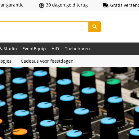
aar garantie
30 dagen geld terug
Gratis verzen
 & Studio
EventEquip
HiFi
Toebehoren
opjes
Cadeaus voor feestdagen