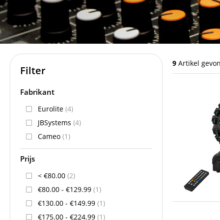
9
Artikel gevo
Filter
Fabrikant
Eurolite
(4)
JBSystems
(4)
Cameo
(1)
Prijs
< €80.00
(2)
€80.00 - €129.99
(1)
€130.00 - €149.99
(1)
€175.00 - €224.99
(1)