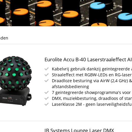
nden
Eurolite Accu B-40 Laserstraaleffect A
Kabelvrij gebruik dankzij geïntegreerde 
Straaleffect met RGBW-LEDs en RG-laser
Draadloze besturing via AirW (2,4 GHz) 
afstandsbediening
7 geïntegreerde showprogramma's voor d
DMX, muziekbesturing, draadloos of st
Laserklasse 2M - geen laserveiligheidsfu
JB Systems Lounge Laser DMX