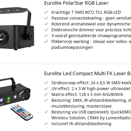
Eurolite PolarStar RGB Laser
Krachtige 7 SMD 8072 TCL RGB-LED
Passieve convectiekoeling - geen ventila
Roterend animatiewiel voor dynamische
Elektronische dimmer voor precieze lich
3 vooraf geïnstalleerde showprogramma
Flikkervrije werking - ideaal voor video- 
podiumtoepassingen
Eurolite Led Compact Multi FX Laser B
Stroboscoop-effect: 24 x 0,5 W SMD koel
UV-effect: 2 x 3 W high-power ultraviolet
Matrix-effect: 128 x 5 mm R/G/B/W/A
Besturing: DMX, IR-afstandsbediening, s
muziekbesturing, master/slave
Besturing via USB (optioneel): QuickDM
Wireless Solution, CRMX by LumenRadio
Inclusief IR-afstandsbediening