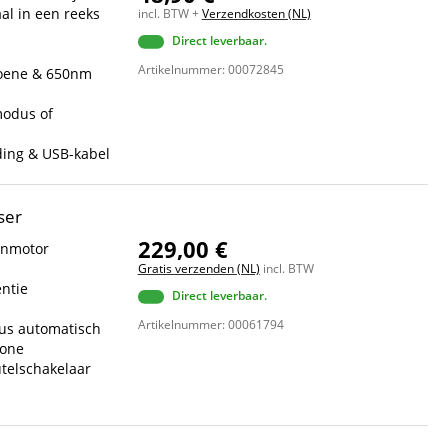
aal in een reeks
incl. BTW +
Verzendkosten (NL)
Direct leverbaar.
Artikelnummer: 00072845
oene & 650nm
modus of
ding & USB-kabel
ser
229,00 €
enmotor
Gratis verzenden (NL)
incl. BTW
entie
Direct leverbaar.
Artikelnummer: 00061794
lus automatisch
lone
telschakelaar