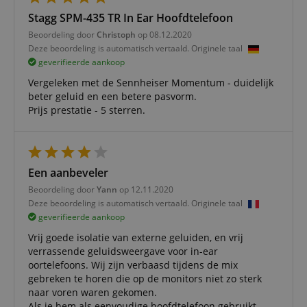
Stagg SPM-435 TR In Ear Hoofdtelefoon
Beoordeling door
Christoph
op 08.12.2020
Strikt noodzakelijk
Prestatie
Gericht op
Deze beoordeling is automatisch vertaald. Originele taal
geverifieerde aankoop
Functionaliteit
Niet-geclassificeerd
Vergeleken met de Sennheiser Momentum - duidelijk
Strikt noodzakelijke cookies maken
beter geluid en een betere pasvorm.
kernfunctionaliteit van de website mogelijk, zoals
Prijs prestatie - 5 sterren.
gebruikersaanmelding en accountbeheer. Zonder
strikt noodzakelijke cookies kan de website niet
correct worden gebruikt.
Aanbieder /
Naam
Vervaldatum
Omschri
Domein
Een aanbeveler
CookieScriptConsent
1 jaar 1
Deze coo
CookieScript
Beoordeling door
Yann
op 12.11.2020
maand
wordt ge
.kirstein.nl
Deze beoordeling is automatisch vertaald. Originele taal
door de 
Script.c
geverifieerde aankoop
om de
cookiev
Vrij goede isolatie van externe geluiden, en vrij
van bezo
verrassende geluidsweergave voor in-ear
onthoud
cookieb
oortelefoons. Wij zijn verbaasd tijdens de mix
Cookie-S
gebreken te horen die op de monitors niet zo sterk
moet cor
werken.
naar voren waren gekomen.
Als je hem als eenvoudige hoofdtelefoon gebruikt,