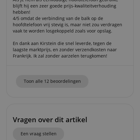
session-id-apay
11 maanden
This cook
Amazon
blijft hij een zeer goede prijs-kwaliteitverhouding
4 weken
used to
.amazon.com
the user
hebben!
on the w
4/5 omdat de verbinding van de balk op de
particula
relation 
hoofdtelefoon vrij stevig is, maar niet zou verdragen
payment 
vaak te worden losgekoppeld zoals voor opslag.
Google Privacy Policy
ensuring
and effe
checkou
En dank aan Kirstein die snel leverde, tegen de
experien
laagste marktprijs, en zonder verzendkosten naar
FPGSID
.kirstein.nl
29 minuten
This cook
Frankrijk. Ik zal zonder aarzelen terugkomen!
57 seconden
used to 
user sess
across p
requests
Toon alle 12 beoordelingen
apay-session-set
11 maanden
This cook
Amazon.com
4 weken
by Amaz
Inc.
Session 
www.kirstein.nl
are used
server to
informat
about us
activitie
can easil
Vragen over dit artikel
where th
off on th
pages.
Een vraag stellen
amazon-pay-
Sessie
This cook
Amazon