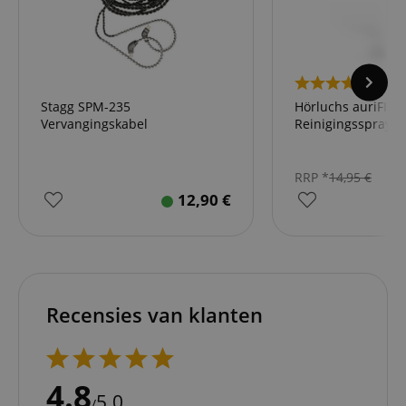
1
Stagg SPM-235
Hörluchs auriFIX
Vervangingskabel
Reinigingsspray vo
RRP *
14,95
€
12,90
€
Recensies van klanten
4.8
5.0
/