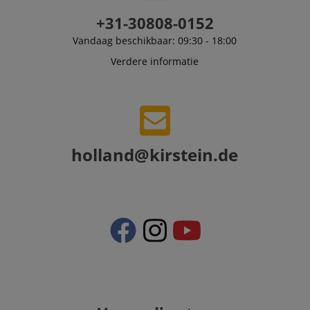
determine wha
.kirstein.nl
ads should be
+31-30808-0152
shown that ma
be relevant to 
Vandaag beschikbaar: 09:30 - 18:00
end user perus
the site.
Verdere informatie
FPLC
.kirstein.nl
20 uur
scarab.visitor
Emarsys
11 maanden
This cookie is
.kirstein.nl
4 weken
used to track
visitors for the
purpose of
delivering
personalized
holland@kirstein.de
product
recommendatio
and advertising