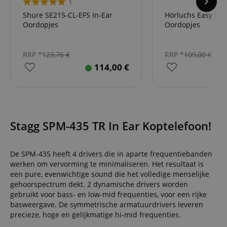
1
Shure SE215-CL-EFS In-Ear
Hörluchs Easy Up 
Oordopjes
Oordopjes
RRP *
123,76
€
RRP *
109,00
€
114,00
€
Stagg SPM-435 TR In Ear Koptelefoon!
De SPM-435 heeft 4 drivers die in aparte frequentiebanden
werken om vervorming te minimaliseren. Het resultaat is
een pure, evenwichtige sound die het volledige menselijke
gehoorspectrum dekt. 2 dynamische drivers worden
gebruikt voor bass- en low-mid frequenties, voor een rijke
basweergave. De symmetrische armatuurdrivers leveren
precieze, hoge en gelijkmatige hi-mid frequenties.