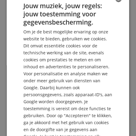
maar dankzij de staggs kon ik nog steeds zuiver
Jouw muziek, jouw regels:
spelen zonder dat het vermoeiend voor me was.
jouw toestemming voor
ENGLISH
gegevensbescherming.
GERMAN
Om je de best mogelijke ervaring op onze
op de weg voor jaren met de verkeerde
DUTCH
website te bieden, gebruiken we cookies.
hoofdtelefoons
Dit omvat essentiële cookies voor de
FRENCH
Beoordeling door
Hajo
op 04.02.2023
technische werking van de site, evenals
Deze beoordeling is automatisch vertaald. Originele taal
ITALIAN
cookies om prestaties te meten en om
geverifieerde aankoop
inhoud en advertenties te personaliseren.
SPANISH
Ik schrijf als luisteraar, niet als muzikant. Ik ben altijd
Voor personalisatie en analyse maken we
een beetje een audiofiel geweest, zoals anderen van
onder meer gebruik van diensten van
mij zeggen. Ik let op goede geluidsapparatuur. Voor
Google. Daarbij kunnen ook
mobiele telefoons was het moeilijk om echt goede
hoofdtelefoons te vinden. Jarenlang heb ik op mijn
persoonsgegevens, zoals apparaat-ID's, aan
mobiele telefoon een bekende hoofdtelefoon gebruikt
Google worden doorgegeven. Je
met een impedantie van ongeveer 30 ohm. Ik moet
toestemming is vereist om deze functies te
toegeven dat ik nu vooral naar streamingdiensten
gebruiken. Door op "Accepteren" te klikken,
luister. En zo luister je naar muziek en denk je, ja, het
ga je akkoord met het gebruik van cookies
klinkt allemaal heel goed - maar dat was het niet. Dat
en de doorgifte van je gegevens aan
weet ik nu. Dat weet ik nu. Met deze InEarMonitoring