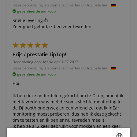
Deze beoordeling is automatisch vertaald. Originele taal
geverifieerde aankoop
Snelle levering 👍
Zeer goed geluid, ik ben zeer tevreden
Prijs / prestatie TipTop!
Beoordeling door
Mario
op 01.07.2023
Deze beoordeling is automatisch vertaald. Originele taal
geverifieerde aankoop
Hoi,
Ik heb deze onderdelen gekocht om te DJ-en, omdat ik
niet tevreden was met de soms slechte monitoring in
de DJ booth onderweg en een vriend zei dat ik inEar
monitoring moest proberen, dus heb ik deze gekocht
om te testen en ik ben er nu tevreden mee :)
Ik heb ze al 2 keer gebruikt voor mokken en een keer
was de monitoring in de DJ-booth echt waardeloos,