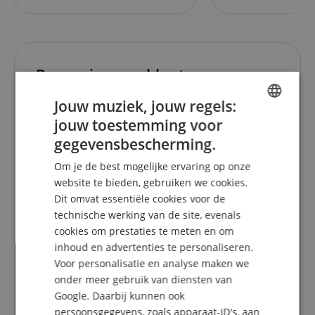
Recensies van klanten
Jouw muziek, jouw regels:
jouw toestemming voor
ENGLISH
4.9
5.0
gegevensbescherming.
/
GERMAN
Om je de best mogelijke ervaring op onze
Gebaseerd op 93 Beoordeling
DUTCH
Toon alle beoordelingen
website te bieden, gebruiken we cookies.
Dit omvat essentiële cookies voor de
FRENCH
5 Sterren
85
technische werking van de site, evenals
ITALIAN
4 Sterren
5
cookies om prestaties te meten en om
3 Sterren
2
inhoud en advertenties te personaliseren.
SPANISH
2 Sterren
1
Voor personalisatie en analyse maken we
1 Ster
0
onder meer gebruik van diensten van
Google. Daarbij kunnen ook
Een herziening van de ratings heeft als volgt
persoonsgegevens, zoals apparaat-ID's, aan
plaatsgevonden: Alleen klanten die in onze online