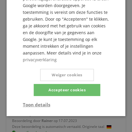
winkel geregistreerd zijn en het product
Google worden doorgegeven. Je
daadwerkelijk bij ons hebben gekocht, kunnen in
toestemming is vereist om deze functies te
hun klantenaccount een beoordeling voor het
gebruiken. Door op "Accepteren" te klikken,
artikel geven.
ga je akkoord met het gebruik van cookies
en de doorgifte van je gegevens aan
Google. Je kunt je toestemming op elk
moment intrekken of je instellingen
Microfoon
aanpassen. Meer details vind je in onze
privacyverklaring
Beoordeling door
Rolf
op 25.05.2025
Deze beoordeling is automatisch vertaald. Originele taal
geverifieerde aankoop
Weiger cookies
Goede kwaliteit, snelle levering, goede
productinformatie, geweldige service
Accepteer cookies
Toon details
Alles Top
Strikt
Prestatie
Gericht op
Beoordeling door
Rainer
op 17.07.2023
noodzakelijk
Deze beoordeling is automatisch vertaald. Originele taal