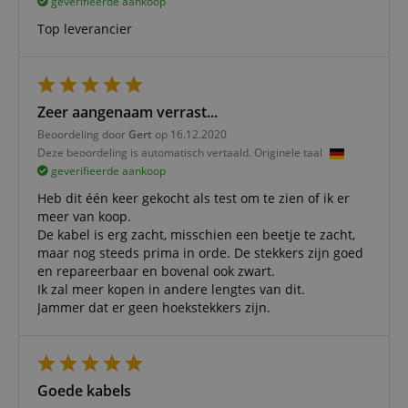
geverifieerde aankoop
Top leverancier
Functionaliteit
Niet-
geclassificeerd
Zeer aangenaam verrast...
Beoordeling door
Gert
op 16.12.2020
Deze beoordeling is automatisch vertaald. Originele taal
geverifieerde aankoop
Strikt noodzakelijk
Prestatie
Gericht op
Heb dit één keer gekocht als test om te zien of ik er
Functionaliteit
Niet-geclassificeerd
meer van koop.
De kabel is erg zacht, misschien een beetje te zacht,
Strikt noodzakelijke cookies maken
maar nog steeds prima in orde. De stekkers zijn goed
kernfunctionaliteit van de website mogelijk, zoals
gebruikersaanmelding en accountbeheer. Zonder
en repareerbaar en bovenal ook zwart.
strikt noodzakelijke cookies kan de website niet
Ik zal meer kopen in andere lengtes van dit.
correct worden gebruikt.
Jammer dat er geen hoekstekkers zijn.
Aanbieder /
Naam
Vervaldatum
Omschri
Domein
CookieScriptConsent
1 jaar 1
Deze coo
CookieScript
maand
wordt ge
.kirstein.nl
Goede kabels
door de 
Script.c