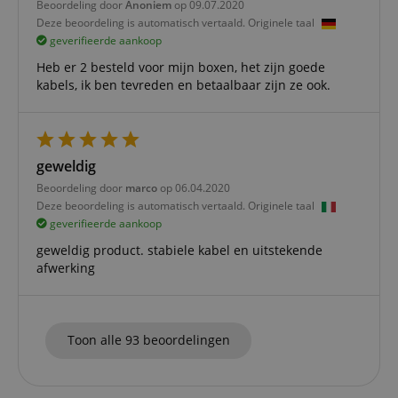
Beoordeling door
Anoniem
op 09.07.2020
om de
cookiev
Deze beoordeling is automatisch vertaald. Originele taal
van bezo
geverifieerde aankoop
onthoud
cookieb
Heb er 2 besteld voor mijn boxen, het zijn goede
Cookie-S
kabels, ik ben tevreden en betaalbaar zijn ze ook.
moet cor
werken.
session-id-apay
11 maanden
This cook
Amazon
4 weken
used to
.amazon.com
the user
on the w
geweldig
particula
relation 
Beoordeling door
marco
op 06.04.2020
payment 
Deze beoordeling is automatisch vertaald. Originele taal
Google Privacy Policy
ensuring
and effe
geverifieerde aankoop
checkou
experien
geweldig product. stabiele kabel en uitstekende
afwerking
FPGSID
.kirstein.nl
29 minuten
This cook
57 seconden
used to 
user sess
across p
requests
Toon alle 93 beoordelingen
apay-session-set
11 maanden
This cook
Amazon.com
4 weken
by Amaz
Inc.
Session 
www.kirstein.nl
are used
server to