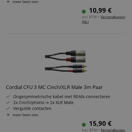
Spanmoer trekontlasting en knikbeschermhoes van
meer laten zien
veerstaal
10,99 €
Lengte: 3 m
incl. BTW +
Verzendkosten
Inclusief klittenband
(NL)
Cordial CFU 3 MC Cinch/XLR Male 3m Paar
Ongesymmetrische kabel met REAN-connectoren
2x Cinch/phono ⇒ 2x XLR Male
Vergulde contacten
Lengte: 3 m
meer laten zien
Kleur: zwart
15,90 €
incl. BTW +
Verzendkosten