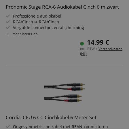
Pronomic Stage RCA-6 Audiokabel Cinch 6 m zwart
Professionele audiokabel
RCA/Cinch ⇒ RCA/Cinch
Vergulde connectors en afscherming
Spanbus trekontlasting en knikbeschermhoes van
meer laten zien
veerstal
14,99 €
Lengte: 6 m
incl. BTW +
Verzendkosten
Inclusief kabelklittenband
(NL)
Cordial CFU 6 CC Cinchkabel 6 Meter Set
Ongesymmetrische kabel met REAN-connectoren