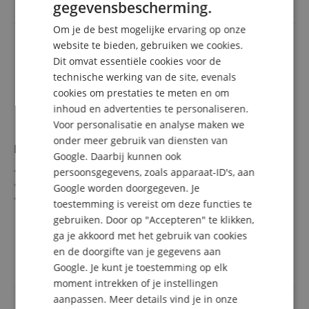
gegevensbescherming.
GERMAN
Om je de best mogelijke ervaring op onze
DUTCH
website te bieden, gebruiken we cookies.
Dit omvat essentiële cookies voor de
FRENCH
technische werking van de site, evenals
ITALIAN
cookies om prestaties te meten en om
inhoud en advertenties te personaliseren.
SPANISH
Voor personalisatie en analyse maken we
onder meer gebruik van diensten van
Pronomic Stage RCA-1 Audiokabel Cinch 1 m zwart
Google. Daarbij kunnen ook
Professionele audiokabel
persoonsgegevens, zoals apparaat-ID's, aan
RCA/Cinch ⇒ RCA/Cinch
Google worden doorgegeven. Je
Vergulde connectoren en afscherming
toestemming is vereist om deze functies te
Spanveer trekontlasting en knikbeschermhoes van
meer laten zien
gebruiken. Door op "Accepteren" te klikken,
veerstaal
8,49 €
ga je akkoord met het gebruik van cookies
Lengte: 1 m
incl. BTW +
Verzendkosten
en de doorgifte van je gegevens aan
Inclusief kabelklittenband
(NL)
Google. Je kunt je toestemming op elk
moment intrekken of je instellingen
aanpassen. Meer details vind je in onze