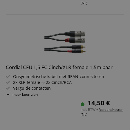
(NL)
Cordial CFU 1,5 FC Cinch/XLR female 1,5m paar
Onsymmetrische kabel met REAN-connectoren
2x XLR female ⇒ 2x Cinch/RCA
Vergulde contacten
Lengte: 1,5m
meer laten zien
Kleur: zwart
14,50 €
incl. BTW +
Verzendkosten
(NL)