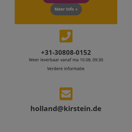
end user perus
the site.
Meer info »
FPLC
.kirstein.nl
20 uur
scarab.visitor
Emarsys
11 maanden
This cookie is
.kirstein.nl
4 weken
used to track
visitors for the
purpose of
delivering
personalized
product
+31-30808-0152
recommendatio
and advertising
Weer leverbaar vanaf ma 10.08, 09:30
Verdere informatie
holland@kirstein.de