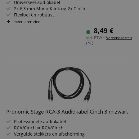
Universeel audiokabel
2x 6,3 mm Mono-Klink op 2x Cinch
Flexibel en robuust
Schone overdracht
meer laten zien
8,49 €
incl. BTW +
Verzendkosten
(NL)
Pronomic Stage RCA-3 Audiokabel Cinch 3 m zwart
Professionele audiokabel
RCA/Cinch ⇒ RCA/Cinch
Vergulde stekkers en afscherming