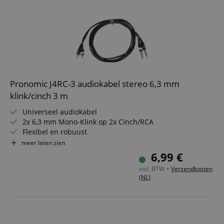
Pronomic J4RC-3 audiokabel stereo 6,3 mm
klink/cinch 3 m
Universeel audiokabel
2x 6,3 mm Mono-Klink op 2x Cinch/RCA
Flexibel en robuust
Heldere overdracht
meer laten zien
6,99 €
incl. BTW +
Verzendkosten
(NL)