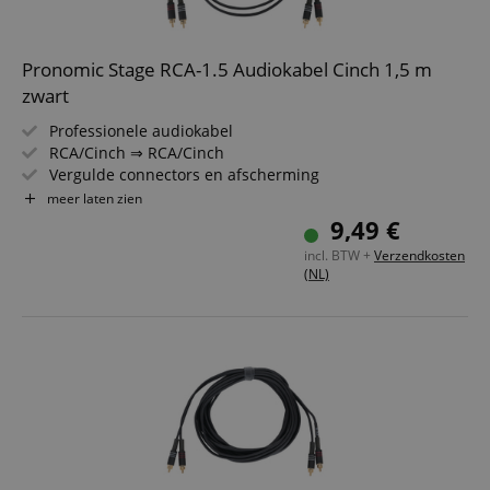
Pronomic Stage RCA-1.5 Audiokabel Cinch 1,5 m
zwart
Professionele audiokabel
RCA/Cinch ⇒ RCA/Cinch
Vergulde connectors en afscherming
Spanmoer trekontlasting en knikbeschermhoes van
meer laten zien
veerstaal
9,49 €
Lengte: 1,5 m
incl. BTW +
Verzendkosten
Inclusief kabelklittenband
(NL)