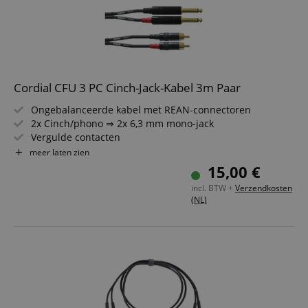
Cordial CFU 3 PC Cinch-Jack-Kabel 3m Paar
Ongebalanceerde kabel met REAN-connectoren
2x Cinch/phono ⇒ 2x 6,3 mm mono-jack
Vergulde contacten
Lengte: 3m
meer laten zien
Kleur: zwart
15,00 €
incl. BTW +
Verzendkosten
(NL)