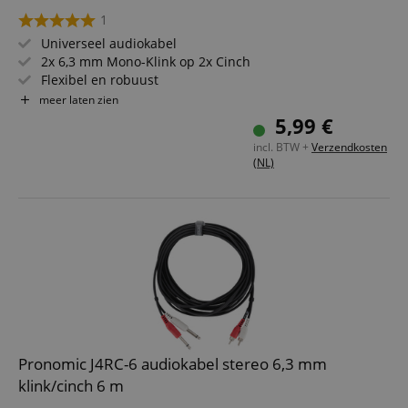
1
Universeel audiokabel
2x 6,3 mm Mono-Klink op 2x Cinch
Flexibel en robuust
Schone overdracht
meer laten zien
5,99 €
incl. BTW +
Verzendkosten
(NL)
Pronomic J4RC-6 audiokabel stereo 6,3 mm
klink/cinch 6 m