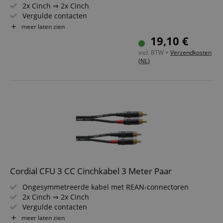
2x Cinch ⇒ 2x Cinch
Vergulde contacten
Lengte: 6 m
meer laten zien
Kleur: zwart
19,10 €
incl. BTW +
Verzendkosten
(NL)
Cordial CFU 3 CC Cinchkabel 3 Meter Paar
Ongesymmetreerde kabel met REAN-connectoren
2x Cinch ⇒ 2x Cinch
Vergulde contacten
Lengte: 3m
meer laten zien