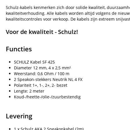
Schulz-kabels kenmerken zich door solide kwaliteit, duurzaamhei
kwaliteitverhouding. Alle kabels worden altijd volgens de nie
kwaliteitscontroles voor verkoop. De kabels zijn extreem snijvas
Voor de kwaliteit - Schulz!
Functies
SCHULZ Kabel SF 425
Diameter 12 mm, 4 x 2,5 mm²
Weerstand: 0,6 Ohm / 100 m
2 Speakon-stekkers Neutrik NL 4 FX
Polariteit 1+, 1-, 2+, 2- bezet
Lengte: 2 meter
Koud-/heette-/olie-/zuurbestendig
Levering
1 x Schulz AKA 2 Speakonkabel (2m)