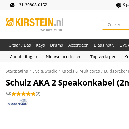
3 j
+31-30808-0152
Gitaar / Bas
Keys
Drums
Accordeon
Blaasinstr.
Live
Aanbiedingen
Nieuwe producten
Top verkoper
Ko
Startpagina
Live & Studio
Kabels & Multicores
Luidspreker 
Schulz AKA 2 Speakonkabel (2
5,0
(2)