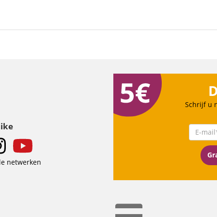
D
Schrijf u
Like
Gra
le netwerken