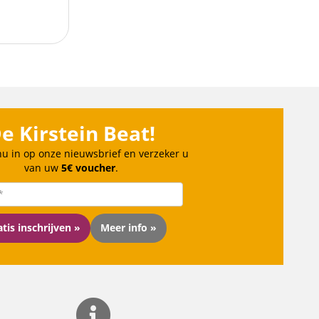
e Kirstein Beat!
 nu in op onze nieuwsbrief en verzeker u
van uw
5€ voucher
.
tis inschrijven »
Meer info »