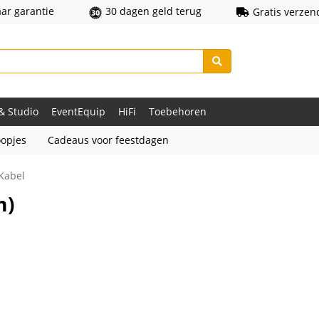
aar garantie
30 dagen geld terug
Gratis verzen
 & Studio
EventEquip
HiFi
Toebehoren
opjes
Cadeaus voor feestdagen
Kabel
m)