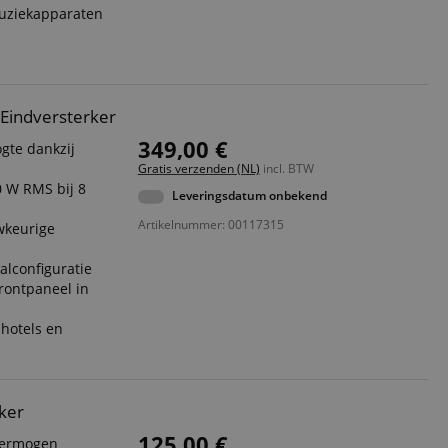
uziekapparaten
 Eindversterker
349,00 €
gte dankzij
Gratis verzenden (NL)
incl. BTW
 W RMS bij 8
Leveringsdatum onbekend
Artikelnummer: 00117315
wkeurige
alconfiguratie
rontpaneel in
, hotels en
ker
125,00 €
vermogen