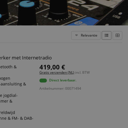
Relevantie
rker met Internetradio
419,00 €
uetooth &
Gratis verzenden (NL)
incl. BTW
rmogen
Direct leverbaar.
aansluiting &
Artikelnummer: 00071494
e jogdial-
timer &
reldwijd
enne & FM- & DAB-