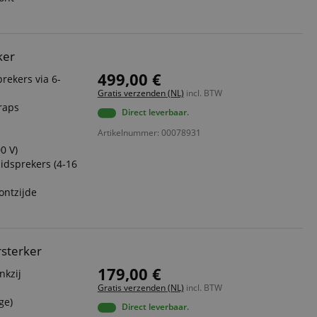
ript.com-service om
den. De
ect werken.
ker
 on the website,
 ensuring a secure
499,00 €
rekers via 6-
Gratis verzenden (NL)
incl. BTW
te across page
traps
Direct leverbaar.
ies are used by the
Artikelnummer: 00078931
vities so users can
0 V)
s pages.
idsprekers (4-16
s used to facilitate
ely.
ontzijde
 user session by the
n state across page
rsterker
179,00 €
nkzij
Omschrijving
Gratis verzenden (NL)
incl. BTW
ge)
Direct leverbaar.