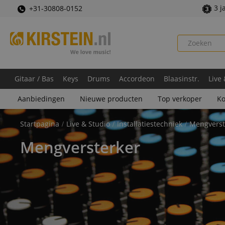
3 j
+31-30808-0152
Gitaar / Bas
Keys
Drums
Accordeon
Blaasinstr.
Live
Aanbiedingen
Nieuwe producten
Top verkoper
Ko
Startpagina
Live & Studio
Installatiestechniek
Mengverst
Mengversterker