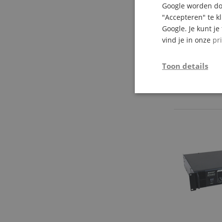
Google worden doo
"Accepteren" te k
Google. Je kunt j
vind je in onze
pr
Toon details
Strikt
noodzakelijk
Str
Strikt noodzakelijke
Zonder strikt noodzak
Naam