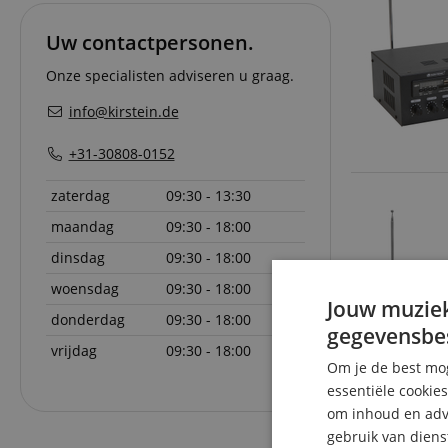
Uw contactpersonen.
Onze specialisten adviseren u graag.
info@kirstein.de
+31-30808-0152
zaterdag
09:30 - 13:30
maandag
09:30 - 18:00
dinsdag
09:30 - 18:00
woensdag
09:30 - 18:00
Jouw muziek
donderdag
09:30 - 18:00
gegevensbe
vrijdag
09:30 - 18:00
Om je de best mog
essentiële cookie
om inhoud en adve
gebruik van diens