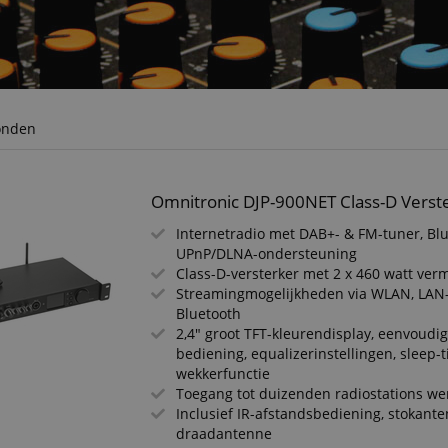
onden
Omnitronic DJP-900NET Class-D Verste
Internetradio met DAB+- & FM-tuner, Bl
UPnP/DLNA-ondersteuning
Class-D-versterker met 2 x 460 watt ve
Streamingmogelijkheden via WLAN, LAN-
Bluetooth
2,4" groot TFT-kleurendisplay, eenvoudig
bediening, equalizerinstellingen, sleep-
wekkerfunctie
Toegang tot duizenden radiostations we
Inclusief IR-afstandsbediening, stokant
draadantenne