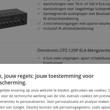
Aansluitingen voor 70-V- of 100-V ELA-lu
Aansluitingen voor laagohmige luidspre
Geïntegreerde audioplayer met Bluetoo
IR-afstandsbediening
3 microfooningangen met aparte volume
Inclusief IR-afstandsbediening
Omnitronic CPZ-120P ELA-Mengverst
4 ELA-zone-uitgangen, apart schakelbaa
frontpaneel
Master ELA-luidsprekeraansluiting (70 e
Aansluiting voor laagohmige luidspreke
, jouw regels: jouw toestemming voor
Geïntegreerde audioplayer met Bluetoo
scherming.
IR-afstandsbediening
Draadloze muziekoverdracht vanaf uw 
elijke ervaring op onze website te bieden, gebruiken we cookies. 
(bijv. smartphone, tablet) via Bluetooth
s voor de technische werking van de site, evenals cookies om prest
SD-kaartsleuf en USB-aansluiting
rtenties te personaliseren. Voor personalisatie en analyse make
ten van Google. Daarbij kunnen ook persoonsgegevens, zoals appar