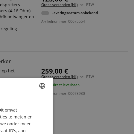
idsprekers
Gratis verzenden (NL)
incl. BTW
kers (4-16 Ohm)
Leveringsdatum onbekend
th®-ontvanger en
Artikelnummer: 00075554
regeling
erker
259,00 €
r op het
Gratis verzenden (NL)
incl. BTW
n 100 V)
Direct leverbaar.
rs (4-16 Ohm)
Artikelnummer: 00078930
th®-ontvanger en
ENGLISH
muziekapparaten
Dit omvat
GERMAN
®
aties te meten en
DUTCH
n we onder meer
aat-ID's, aan
FRENCH