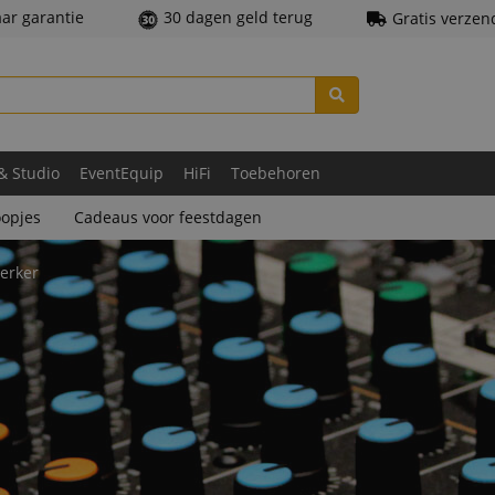
aar garantie
30 dagen geld terug
Gratis verzen
 & Studio
EventEquip
HiFi
Toebehoren
opjes
Cadeaus voor feestdagen
erker