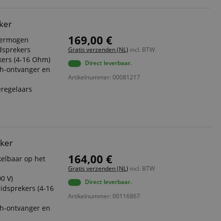
ker
169,00 €
vermogen
idsprekers
Gratis verzenden (NL)
incl. BTW
kers (4-16 Ohm)
Direct leverbaar.
th-ontvanger en
Artikelnummer: 00081217
regelaars
rker
164,00 €
kelbaar op het
Gratis verzenden (NL)
incl. BTW
0 V)
Direct leverbaar.
idsprekers (4-16
Artikelnummer: 00116867
th-ontvanger en