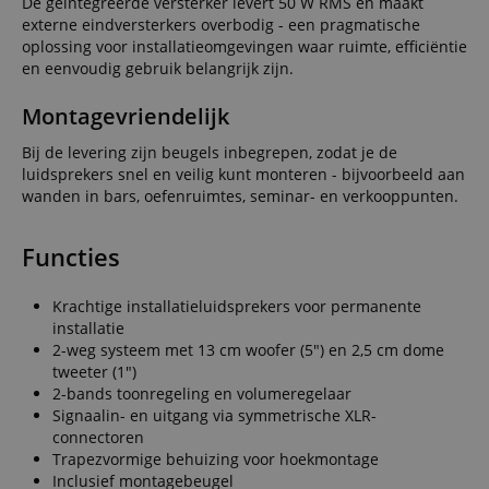
De geïntegreerde versterker levert 50 W RMS en maakt
externe eindversterkers overbodig - een pragmatische
oplossing voor installatieomgevingen waar ruimte, efficiëntie
en eenvoudig gebruik belangrijk zijn.
Montagevriendelijk
Bij de levering zijn beugels inbegrepen, zodat je de
luidsprekers snel en veilig kunt monteren - bijvoorbeeld aan
wanden in bars, oefenruimtes, seminar- en verkooppunten.
Functies
Krachtige installatieluidsprekers voor permanente
installatie
2-weg systeem met 13 cm woofer (5") en 2,5 cm dome
tweeter (1")
2-bands toonregeling en volumeregelaar
Signaalin- en uitgang via symmetrische XLR-
connectoren
Trapezvormige behuizing voor hoekmontage
Inclusief montagebeugel