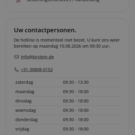
relation 
payment 
Google Privacy Policy
ensuring
and effe
checkou
experien
Uw contactpersonen.
FPGSID
.kirstein.nl
29 minuten
This cook
57 seconden
used to 
De hotline is momenteel niet bezet. U kunt ons weer
user sess
across p
bereiken op maandag 10.08.2026 om 09:30 uur.
requests
info@kirstein.de
apay-session-set
11 maanden
This cook
Amazon.com
4 weken
by Amaz
Inc.
Session 
www.kirstein.nl
+31-30808-0152
are used
server to
informat
zaterdag
09:30 - 13:30
about us
activitie
can easil
maandag
09:30 - 18:00
where th
off on th
dinsdag
09:30 - 18:00
pages.
woensdag
09:30 - 18:00
amazon-pay-
Sessie
This cook
Amazon
connectedAuth
associat
www.kirstein.nl
donderdag
09:30 - 18:00
Amazon 
is used t
vrijdag
09:30 - 18:00
facilitate
authenti