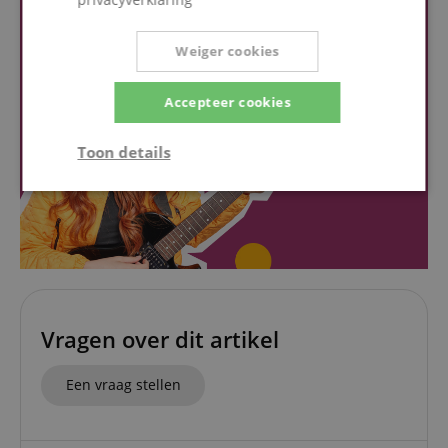
Weiger cookies
Accepteer cookies
Toon details
Strikt
Prestatie
Gericht op
noodzakelijk
Functionaliteit
Niet-
geclassificeerd
Vragen over dit artikel
Een vraag stellen
Strikt noodzakelijk
Prestatie
Gericht op