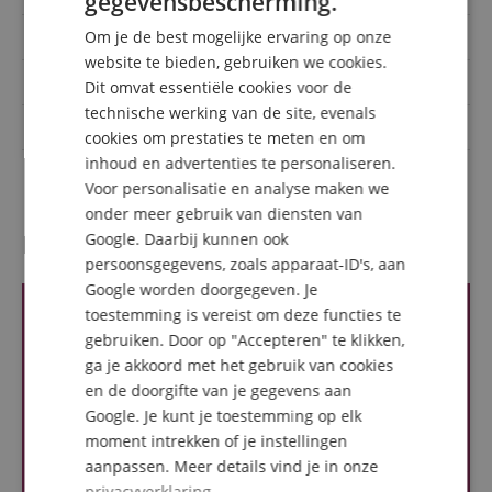
gegevensbescherming.
GERMAN
Om je de best mogelijke ervaring op onze
Impedantie (Ohm)
8
DUTCH
website te bieden, gebruiken we cookies.
fullrange
-
Dit omvat essentiële cookies voor de
FRENCH
technische werking van de site, evenals
ITALIAN
Subwoofers
5 Zoll
cookies om prestaties te meten en om
inhoud en advertenties te personaliseren.
SPANISH
100V geschikt
Nein
Voor personalisatie en analyse maken we
onder meer gebruik van diensten van
Recensies van klanten
Google. Daarbij kunnen ook
persoonsgegevens, zoals apparaat-ID's, aan
Google worden doorgegeven. Je
toestemming is vereist om deze functies te
gebruiken. Door op "Accepteren" te klikken,
ga je akkoord met het gebruik van cookies
en de doorgifte van je gegevens aan
Google. Je kunt je toestemming op elk
moment intrekken of je instellingen
aanpassen. Meer details vind je in onze
privacyverklaring