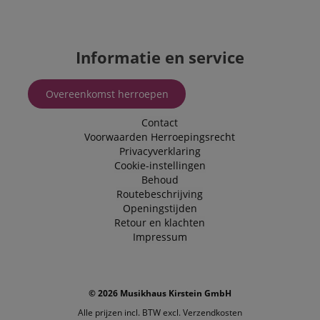
the site.
FPLC
.kirstein.nl
20 uur
scarab.visitor
Emarsys
11 maanden
This cookie is
Informatie en service
.kirstein.nl
4 weken
used to track
visitors for the
purpose of
delivering
Overeenkomst herroepen
personalized
product
recommendatio
Contact
and advertising
Voorwaarden
Herroepingsrecht
Privacyverklaring
Cookie-instellingen
Behoud
Routebeschrijving
Openingstijden
Retour en klachten
Impressum
© 2026 Musikhaus Kirstein GmbH
Alle prijzen incl. BTW excl.
Verzendkosten