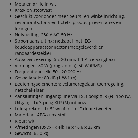
Metalen grille in wit
Kras- en stootvast
Geschikt voor onder meer beurs- en winkelinrichting,
restaurants, bars en hotels, productpresentaties en
lezingen
Netvoeding: 230 V AC, 50 Hz
Stroomaansluiting: netkabel met IEC-
koudeapparaatconnector (meegeleverd) en
randaardestekker
Apparaatzekering: 5 x 20 mm, T 1 A, vervangbaar
Vermogen: 80 W (programma), 50 W (RMS)
Frequentiebereik: 50 - 20.000 Hz
Gevoeligheid: 89 dB (1 W/1 m)
Bedieningselementen: volumeregelaar, toonregeling,
netschakelaar
Aansluitingen: Ingang: line via 1x 3-polig XLR (F) inbouw,
Uitgang: 1x 3-polig XLR (M) inbouw
Luidsprekers: 1x 5" woofer, 1x 1" dome tweeter
Materiaal: ABS-kunststof
Kleur: wit
Afmetingen (BxDxH): elk 18 x 16,6 x 23 cm
Gewicht: 6,30 kg