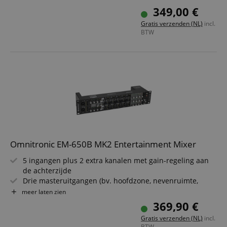
meting
349,00 €
19" rackmontage, 2 HE, diepte 14,8 cm - compact en
Gratis verzenden (NL)
incl.
montagevriendelijk
BTW
Frequentiebereik 20-20.000 Hz - voor schone
signaalkwaliteit
Metalen behuizing in zwart - onopvallend en
professioneel
Omnitronic EM-650B MK2 Entertainment Mixer
5 ingangen plus 2 extra kanalen met gain-regeling aan
de achterzijde
Drie masteruitgangen (bv. hoofdzone, nevenruimte,
technische ruimte)
meer laten zien
Talkover-functie met regelbare reactietijd - perfect voor
369,90 €
aankondigingen
Gratis verzenden (NL)
incl.
19" rackmontage, 2 HE, diepte 14,8 cm - ideaal voor
BTW