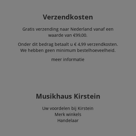
user sess
across p
requests
Verzendkosten
apay-session-set
11 maanden
This cook
Amazon.com
4 weken
by Amaz
Inc.
Session 
www.kirstein.nl
Gratis verzending naar Nederland vanaf een
are used
waarde van €99,00.
server to
informat
Onder dit bedrag betaalt u € 4,99 verzendkosten.
about us
activitie
We hebben geen minimum bestelhoeveelheid.
can easil
where th
meer informatie
off on th
pages.
amazon-pay-
Sessie
This cook
Amazon
connectedAuth
associat
www.kirstein.nl
Amazon 
is used t
facilitate
Musikhaus Kirstein
authenti
and pay
transact
Uw voordelen bij Kirstein
securely.
Merk winkels
session-token
11 maanden
This cook
Amazon
Handelaar
4 weken
used to 
.amazon.com
an anon
user ses
the serve