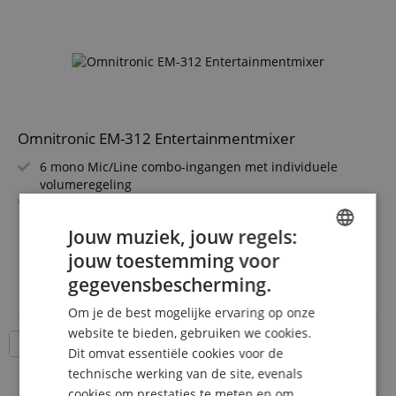
Omnitronic EM-312 Entertainmentmixer
6 mono Mic/Line combo-ingangen met individuele
volumeregeling
3 stereo-line ingangen via Cinch voor afspeelapparaten
Phantomvoeding per microfooningang inschakelbaar
meer laten zien
Jouw muziek, jouw regels:
Symmetrische stereo-XLR-uitgangen + mono-
165,00 €
klinkuitgang
jouw toestemming voor
ENGLISH
Gratis verzenden (NL)
incl.
3-band-equalizer + LED-pegelweergave voor nauwkeurig
gegevensbescherming.
BTW
monitoren
GERMAN
Rackmontage 1 HE (19") met 48,3 cm breedte - ideaal
Om je de best mogelijke ervaring op onze
DUTCH
voor installaties
website te bieden, gebruiken we cookies.
18 Artikelen per pagina
Dit omvat essentiële cookies voor de
FRENCH
technische werking van de site, evenals
ITALIAN
cookies om prestaties te meten en om