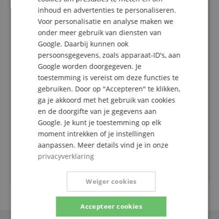
Uw contactpersonen.
inhoud en advertenties te personaliseren.
SPANISH
Voor personalisatie en analyse maken we
Onze specialisten adviseren u graag.
onder meer gebruik van diensten van
info@kirstein.de
Google. Daarbij kunnen ook
persoonsgegevens, zoals apparaat-ID's, aan
+31-30808-0152
Google worden doorgegeven. Je
toestemming is vereist om deze functies te
donderdag
09:30 - 18:00
gebruiken. Door op "Accepteren" te klikken,
vrijdag
ga je akkoord met het gebruik van cookies
09:30 - 18:00
en de doorgifte van je gegevens aan
zaterdag
09:30 - 13:30
Google. Je kunt je toestemming op elk
maandag
09:30 - 18:00
moment intrekken of je instellingen
aanpassen. Meer details vind je in onze
dinsdag
09:30 - 18:00
privacyverklaring
woensdag
09:30 - 18:00
Weiger cookies
Accepteer cookies