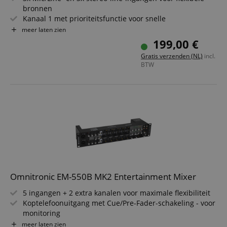
bronnen
Kanaal 1 met prioriteitsfunctie voor snelle
aankondigingen
meer laten zien
Phantoomvoeding per microfooningang inschakelbaar
199,00 €
Rackmontage (19", 1 HE) ideaal voor vaste installaties
Gratis verzenden (NL)
incl.
Master stereo-uitgang plus opname-uitgang via Cinch
BTW
Frequentiebereik 20?20.000 Hz voor zuivere weergave
Omnitronic EM-550B MK2 Entertainment Mixer
5 ingangen + 2 extra kanalen voor maximale flexibiliteit
Koptelefoonuitgang met Cue/Pre-Fader-schakeling - voor
monitoring
Twee regelbare masteruitgangen met 3-Band-EQ & LED-
meer laten zien