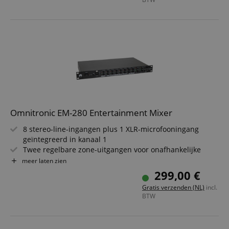
techniek-rack
Frequentiebereik 20-20000 Hz - voor zuivere
geluidsweergave
Zwarte metalen behuizing - optisch discreet en
professioneel
Omnitronic EM-280 Entertainment Mixer
8 stereo-line-ingangen plus 1 XLR-microfooningang
geïntegreerd in kanaal 1
Twee regelbare zone-uitgangen voor onafhankelijke
audiozones
meer laten zien
Rackmontage 19" , 1 HE, diepte 28,0 cm -
299,00 €
installatiegeschikt
Gratis verzenden (NL)
incl.
Omschakelbare nominale niveaus +4 dBu / -10 dBV -
BTW
flexibel inzetbaar
Gebruiksvriendelijk, robuuste metalen behuizing -
perfect voor horeca of verenigingen