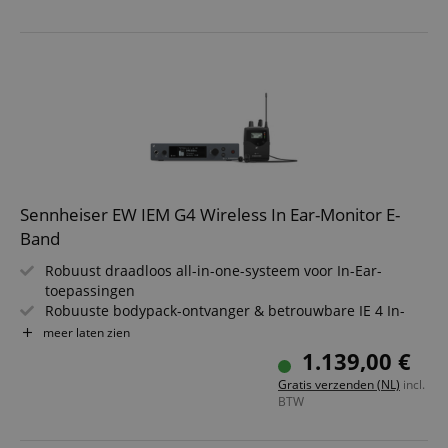
Stereo/Mono Source-schakelaar, gemakkelijk bereikbaar
geplaatst
Sennheiser EW IEM G4 Wireless In Ear-Monitor E-
Band
Robuust draadloos all-in-one-systeem voor In-Ear-
toepassingen
Robuuste bodypack-ontvanger & betrouwbare IE 4 In-
Ear-oortelefoons
meer laten zien
Frequentiebereik: E (823 -865 MHz)
1.139,00 €
Stereo-zender van een halve rackbreedte
Gratis verzenden (NL)
incl.
Lichte en flexibele draadloze synchronisatie tussen
BTW
zender & ontvanger via infrarood
Compatibel met de Sennheiser-bedieningssoftware