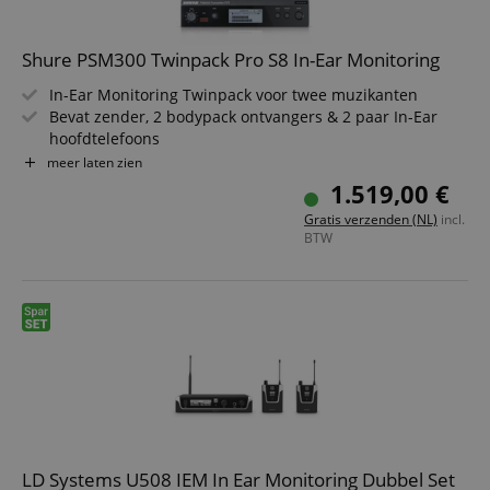
Shure PSM300 Twinpack Pro S8 In-Ear Monitoring
In-Ear Monitoring Twinpack voor twee muzikanten
Bevat zender, 2 bodypack ontvangers & 2 paar In-Ear
hoofdtelefoons
Frequentiebereik: S8 (823 - 832 MHz)
meer laten zien
Persoonlijke monitormix via MixMode of Stereo Mode
1.519,00 €
24-bit audioverwerking levert een helder, gedetailleerd
Gratis verzenden (NL)
incl.
audiosignaal
BTW
Bereik: tot 90m
LD Systems U508 IEM In Ear Monitoring Dubbel Set