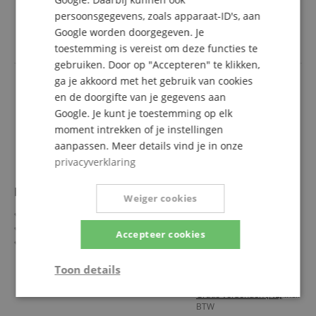
1.389,00 €
Frequentiebereik: E (823 - 865 MHz)
persoonsgegevens, zoals apparaat-ID's, aan
Gratis verzenden (NL)
incl.
Stereo-zender in halve rackbreedte
Google worden doorgegeven. Je
BTW
Lichte en flexibele draadloze synchronisatie tussen
toestemming is vereist om deze functies te
zender & ontvanger via infrarood
gebruiken. Door op "Accepteren" te klikken,
Compatibel met de Sennheiser-bedieningssoftware
ga je akkoord met het gebruik van cookies
WSM
en de doorgifte van je gegevens aan
Bereik: tot 100 meter
Google. Je kunt je toestemming op elk
moment intrekken of je instellingen
aanpassen. Meer details vind je in onze
privacyverklaring
LD Systems U508 IEM
Weiger cookies
In-Ear Monitoring-systeem met bodypack
Breed frequentiebereik: 863 - 865 MHz + 823 - 832 MHz
Accepteer cookies
Betrouwbare In-Ear Monitoring met meer dan 100m
bereik
meer laten zien
Toon details
96 kanalen om uit te kiezen
395,00 €
Direct monitoring via hoofdtelefoonuitgang op de zender
Gratis verzenden (NL)
incl.
Werking in stereo- of mono-modus
Strikt
Prestatie
Gericht op
BTW
noodzakelijk