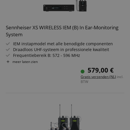
Sennheiser XS WIRELESS IEM (B) In Ear-Monitoring
System
IEM instapmodel met alle benodigde componenten
Draadloos UHF-systeem in professionele kwaliteit
Frequentiebereik B: 572 - 596 MHz
Focus-modus waarmee je je persoonlijke mix fijn kunt
meer laten zien
afstemmen
579,00 €
EQ- en limiteropties verbeteren je audio-ervaring
Gratis verzenden (NL)
incl.
Infraroodsensor voor eenvoudige synchronisatie
BTW