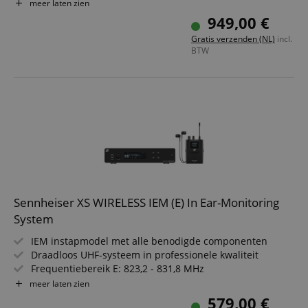
Persoonlijke monitormix via MixMode of Stereo Mode
meer laten zien
24-bit audioweergave levert een helder, gedetailleerd
949,00 €
audiosignaal
Gratis verzenden (NL)
incl.
Tot wel 6 uur gebruiksduur met slechts 2 AA-batterijen
BTW
Half 19-inch zender inclusief rackmontage-accessoires
Bereik: tot 90 m
Sennheiser XS WIRELESS IEM (E) In Ear-Monitoring
System
IEM instapmodel met alle benodigde componenten
Draadloos UHF-systeem in professionele kwaliteit
Frequentiebereik E: 823,2 - 831,8 MHz
Focus-modus waarmee je je persoonlijke mix fijn kunt
meer laten zien
afstemmen
579,00 €