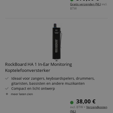
EQ- en limiteropties verbeteren je audio-ervaring
Gratis verzenden (NL)
incl.
Infraroodsensor voor eenvoudige synchronisatie
BTW
RockBoard HA 1 In-Ear Monitoring
Koptelefoonversterker
Ideaal voor zangers, keyboardspelers, drummers,
gitaristen, bassisten en andere muzikanten
Compact en licht ontwerp
Handig, van buitenaf toegankelijk batterijvak met
meer laten zien
klittenbandsluiting
38,00 €
Stevige belt clip voor bevestiging aan riem of broekband
incl. BTW +
Verzendkosten
Tot 12 uur batterijduur
(NL)