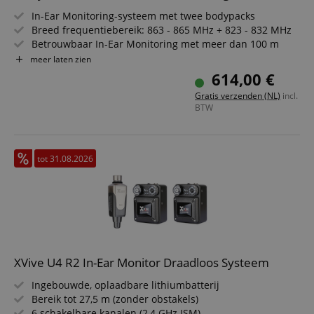
In-Ear Monitoring-systeem met twee bodypacks
Breed frequentiebereik: 863 - 865 MHz + 823 - 832 MHz
Betrouwbaar In-Ear Monitoring met meer dan 100 m
bereik
meer laten zien
96 kanalen om uit te kiezen
614,00 €
Direct monitoring via hoofdtelefoonuitgang op de zender
Gratis verzenden (NL)
incl.
Werking in stereo- of mono-modus
BTW
tot 31.08.2026
XVive U4 R2 In-Ear Monitor Draadloos Systeem
Ingebouwde, oplaadbare lithiumbatterij
Bereik tot 27,5 m (zonder obstakels)
6 schakelbare kanalen (2,4 GHz ISM)