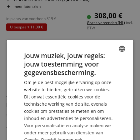
Frequentiebereik: 20 Hz - 20 kHz
meer laten zien
Tot 5 uur batterijduur bij een volledige lading
308,00 €
Set bestaande uit een zender en twee ontvangers
in plaats van voorheen
319
€
Gratis verzenden (NL)
incl.
U bespaart
11,00 €
BTW
Jouw muziek, jouw regels:
jouw toestemming voor
ENGLISH
gegevensbescherming.
GERMAN
Om je de best mogelijke ervaring op onze
DUTCH
website te bieden, gebruiken we cookies.
Sennheiser EW IEM G4-TWIN-E Wireless In Ear E-
Dit omvat essentiële cookies voor de
FRENCH
technische werking van de site, evenals
Band
ITALIAN
cookies om prestaties te meten en om
Robuust draadloos alles-in-één systeem voor In-Ear
inhoud en advertenties te personaliseren.
SPANISH
toepassingen
Voor personalisatie en analyse maken we
Twin-set voor nog meer mogelijkheden
onder meer gebruik van diensten van
Robuuste bodypack-ontvanger & betrouwbare In-Ear IE 4
meer laten zien
oordopjes
Google. Daarbij kunnen ook