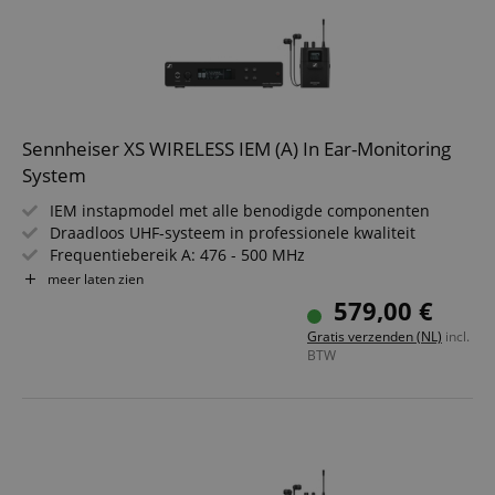
Sennheiser XS WIRELESS IEM (A) In Ear-Monitoring
System
IEM instapmodel met alle benodigde componenten
Draadloos UHF-systeem in professionele kwaliteit
Frequentiebereik A: 476 - 500 MHz
Focus-modus waarmee je je persoonlijke mix fijn kunt
meer laten zien
afstemmen
579,00 €
EQ- en limiteropties verbeteren je audio-ervaring
Gratis verzenden (NL)
incl.
Infraroodsensor voor eenvoudige synchronisatie
BTW