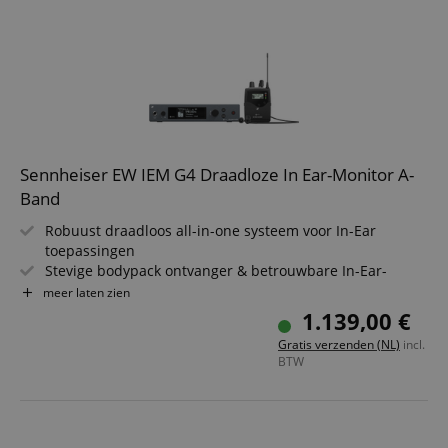
WSM
Bereik: tot 100 meter
Sennheiser EW IEM G4 Draadloze In Ear-Monitor A-
Band
Robuust draadloos all-in-one systeem voor In-Ear
toepassingen
Stevige bodypack ontvanger & betrouwbare In-Ear-
Monitoring IE 4 oordopjes
meer laten zien
Frequentiebereik: A (516 - 558 MHz)
1.139,00 €
Stereo-zender in halve rackbreedte
Gratis verzenden (NL)
incl.
Lichte en flexibele draadloze synchronisatie tussen
BTW
zender & ontvanger via infrarood
Compatibel met de Sennheiser besturingssoftware WSM
Bereik: tot 100 meter