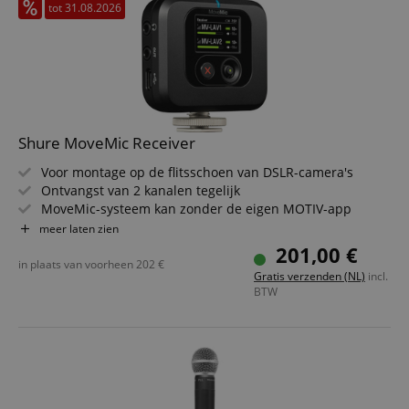
tot 31.08.2026
Shure MoveMic Receiver
Voor montage op de flitsschoen van DSLR-camera's
Ontvangst van 2 kanalen tegelijk
MoveMic-systeem kan zonder de eigen MOTIV-app
worden gebruikt
meer laten zien
3,5 mm jack koptelefoon- en line-uitgang
201,00 €
Kan als geluidskaart met direct monitoring worden
in plaats van voorheen
202
€
Gratis verzenden (NL)
incl.
gebruikt
BTW