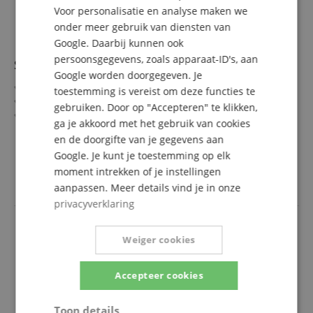
Voor personalisatie en analyse maken we
onder meer gebruik van diensten van
Google. Daarbij kunnen ook
persoonsgegevens, zoals apparaat-ID's, aan
Shure SLXD3+ S50 Opzetzender
Google worden doorgegeven. Je
24 Bit / 48 kHz digitale audiokwaliteit
toestemming is vereist om deze functies te
Dynamisch bereik >118 dB, heldere spraakweergave
gebruiken. Door op "Accepteren" te klikken,
Schakelbandbreedte tot 138 MHz UHF
ga je akkoord met het gebruik van cookies
AES-256-versleuteling geïntegreerd
meer laten zien
en de doorgifte van je gegevens aan
ShowLink Ease-afstandsbediening mogelijk
499,00 €
Google. Je kunt je toestemming op elk
Frequentieband S50 (823-865 MHz)
Gratis verzenden (NL)
incl.
moment intrekken of je instellingen
BTW
aanpassen. Meer details vind je in onze
privacyverklaring
Weiger cookies
Accepteer cookies
Toon details