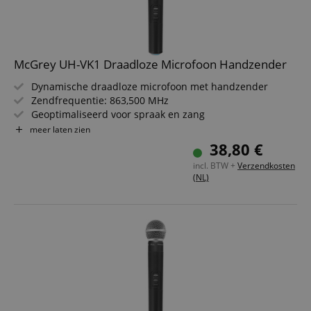
McGrey UH-VK1 Draadloze Microfoon Handzender
Dynamische draadloze microfoon met handzender
Zendfrequentie: 863,500 MHz
Geoptimaliseerd voor spraak en zang
Ligt prettig in de hand
meer laten zien
Gebruiksduur ca. 8 uur
38,80 €
Gebruiksvriendelijke bediening
incl. BTW +
Verzendkosten
Perfecte aanvulling op ons McGrey draadloze systeem
(NL)