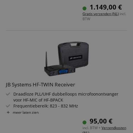
Digitale feedbackreductie inbegrepen
1.149,00 €
ShowLink Ease-afstandsbediening mogelijk
Gratis verzenden (NL)
incl.
Frequentieband S50 (823-865 MHz)
BTW
JB Systems HF-TWIN Receiver
Draadloze PLL/UHF dubbelloops microfoonontvanger
voor HF-MIC of HF-BPACK
Frequentiebereik: 823 - 832 MHz
Eenvoudige kanaalinstelling via IR-overdracht
meer laten zien
16 selecteerbare frequenties via PLL-synthesizer
95,00 €
2 aparte symmetrische XLR-uitgangen
incl. BTW +
Verzendkosten
Wordt geleverd inclusief kunststof koffer
(NL)