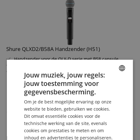
Shure QLXD2/B58A Handzender (H51)
Handzender voor de QLX-D serie met B58 capsule
Frequentiebereik: 534 - 598 MHz (H51)
Groot dynamisch bereik van meer dan 120 dB
Jouw muziek, jouw regels:
AES 256-bit encryptie voor een afluisterveilige
meer laten zien
jouw toestemming voor
overdracht
ENGLISH
555,00 €
Tot 9 uur continu gebruik met twee AA alkalinebatterijen
gegevensbescherming.
Gratis verzenden (NL)
incl.
GERMAN
Achtergrondverlicht LCD met eenvoudig navigatiemenu
BTW
Om je de best mogelijke ervaring op onze
DUTCH
website te bieden, gebruiken we cookies.
Dit omvat essentiële cookies voor de
FRENCH
technische werking van de site, evenals
ITALIAN
cookies om prestaties te meten en om
inhoud en advertenties te personaliseren.
SPANISH