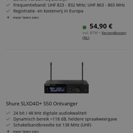
Frequentieband: UHF 823 - 832 MHz; UHF 863 - 865 MHz
Registratie- en kostenvrij in Europa
Frequentiekeuze: 16 schakelbare frequenties
meer laten zien
Frequentiebereik: 50 - 18000 Hz
54,90 €
Richtingskarakteristiek: Cardioïde
incl. BTW +
Verzendkosten
(NL)
Shure SLXD4D+ S50 Ontvanger
24 bit / 48 kHz digitale audiokwaliteit
Dynamisch bereik >118 dB, heldere spraakweergave
Schakelbandbreedte tot 138 MHz (UHF)
AES-256-versleuteling geïntegreerd
meer laten zien