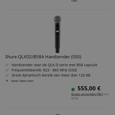
Shure QLXD2/B58A Handzender (S50)
Handzender voor de QLX-D serie met B58 capsule
Frequentiebereik: 823 - 865 MHz (S50)
Groot dynamisch bereik van meer dan 120 dB
AES 256-bit encryptie voor een afluisterveilige
meer laten zien
overdracht
555,00 €
Tot 9 uur continu gebruik met twee AA alkalinebatterijen
Gratis verzenden (NL)
incl.
Achtergrondverlicht LCD met eenvoudig navigatiemenu
BTW