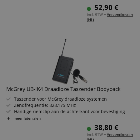
Betrouwbare vervanging voor beschadigde draadloze
52,90 €
antennes
incl. BTW +
Verzendkosten
Originele Shure-accessoires voor professionele
(NL)
systemen
McGrey UB-IK4 Draadloze Taszender Bodypack
Taszender voor McGrey draadloze systemen
Zendfrequentie: 828,175 MHz
Handige riemclip aan de achterkant voor bevestiging
Meerdere aansluitmogelijkheden
meer laten zien
Gebruiksvriendelijk
38,80 €
Inclusief lavaliermicrofoon
incl. BTW +
Verzendkosten
(NL)