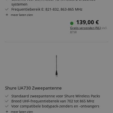
systemen
Frequentiebereik E: 821-832, 863-865 MHz
Tot 12 gelijktijdig compatibele kanalen
meer laten zien
3,5 mm stereojack-aansluiting (schroefbaar)
139,00 €
Tot 10 uur batterijduur met twee AA-batterijen
Gratis verzenden (NL)
incl.
Robuuste ABS-behuizing voor podium en presentaties
BTW
Shure UA730 Zweepantenne
Standaard zweepantenne voor Shure Wireless Packs
Breed UHF-frequentiebereik van 702 tot 865 MHz
Voor compatibele bodypack-zenders en -ontvangers
Blauwe dop voor snelle frequentieherkenning
meer laten zien