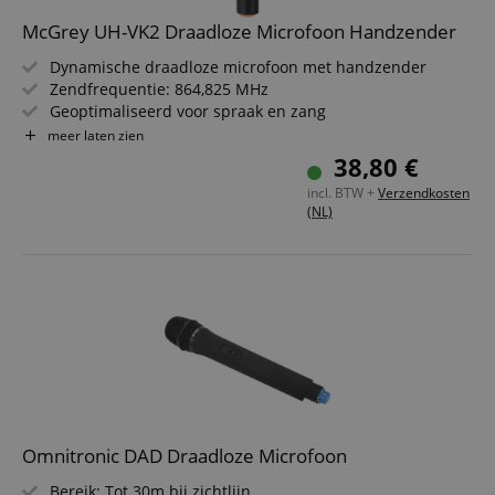
McGrey UH-VK2 Draadloze Microfoon Handzender
Dynamische draadloze microfoon met handzender
Zendfrequentie: 864,825 MHz
Geoptimaliseerd voor spraak en zang
Ligt prettig in de hand
meer laten zien
Gebruiksduur ca. 8 uur
38,80 €
Gebruiksvriendelijk
incl. BTW +
Verzendkosten
Perfecte aanvulling op ons McGrey draadloze systeem
(NL)
Omnitronic DAD Draadloze Microfoon
Bereik: Tot 30m bij zichtlijn