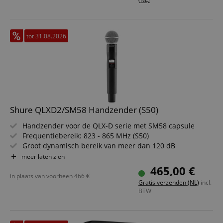
tot 31.08.2026
Shure QLXD2/SM58 Handzender (S50)
Handzender voor de QLX-D serie met SM58 capsule
Frequentiebereik: 823 - 865 MHz (S50)
Groot dynamisch bereik van meer dan 120 dB
AES 256-bit encryptie voor een afluisterveilige
meer laten zien
overdracht
465,00 €
Tot 9 uur continu gebruik met twee AA alkalinebatterijen
in plaats van voorheen
466
€
Gratis verzenden (NL)
incl.
Achtergrondverlicht LCD met eenvoudig navigatiemenu
BTW