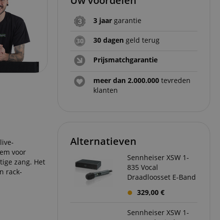
Uw voordelen
3 jaar
garantie
30 dagen
geld terug
Prijsmatchgarantie
meer dan 2.000.000
tevreden
klanten
Alternatieven
live-
eem voor
Sennheiser XSW 1-
ige zang. Het
835 Vocal
n rack-
Draadloosset E-Band
329,00 €
Sennheiser XSW 1-