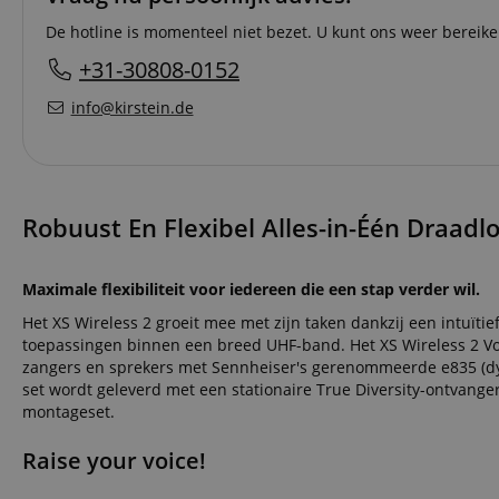
De hotline is momenteel niet bezet. U kunt ons weer bereike
+31-30808-0152
info@kirstein.de
Robuust En Flexibel Alles-in-Één Draadl
Maximale flexibiliteit voor iedereen die een stap verder wil.
Het XS Wireless 2 groeit mee met zijn taken dankzij een intuïtie
toepassingen binnen een breed UHF-band. Het XS Wireless 2 Voca
zangers en sprekers met Sennheiser's gerenommeerde e835 (dyn
set wordt geleverd met een stationaire True Diversity-ontvange
montageset.
Raise your voice!