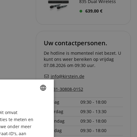
835 Dual Wireless
639,00 €
Uw contactpersonen.
De hotline is momenteel niet bezet. U
kunt ons weer bereiken op vrijdag
07.08.2026 om 09:30 uur.
info@kirstein.de
+31-30808-0152
vrijdag
09:30 - 18:00
ENGLISH
zaterdag
09:30 - 13:30
Dit omvat
GERMAN
aties te meten en
maandag
09:30 - 18:00
DUTCH
n we onder meer
dinsdag
09:30 - 18:00
aat-ID's, aan
FRENCH