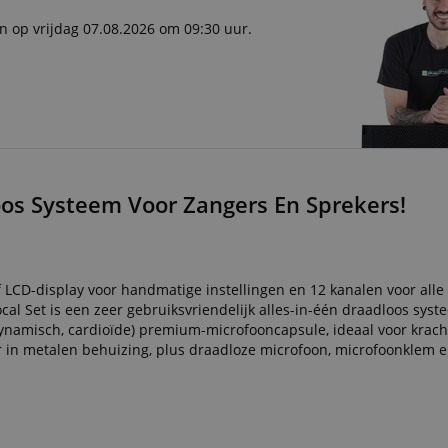
n op vrijdag 07.08.2026 om 09:30 uur.
oos Systeem Voor Zangers En Sprekers!
f LCD-display voor handmatige instellingen en 12 kanalen voor alle 
l Set is een zeer gebruiksvriendelijk alles-in-één draadloos syst
amisch, cardioïde) premium-microfooncapsule, ideaal voor kracht
r in metalen behuizing, plus draadloze microfoon, microfoonklem e