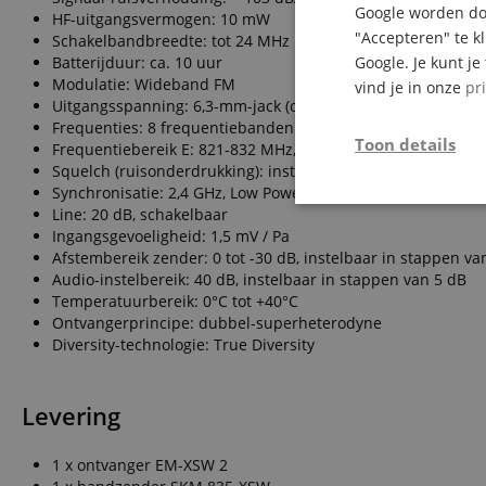
Google worden doo
HF-uitgangsvermogen: 10 mW
"Accepteren" te k
Schakelbandbreedte: tot 24 MHz
Batterijduur: ca. 10 uur
Google. Je kunt j
Modulatie: Wideband FM
vind je in onze
pr
Uitgangsspanning: 6,3-mm-jack (ongebalanceerd): +6 dBu X
Frequenties: 8 frequentiebanden met elk 12 presetkanalen
Toon details
Frequentiebereik E: 821-832 MHz, 863-865 MHz
Squelch (ruisonderdrukking): instelbaar van 3 dBµV tot 28 d
Synchronisatie: 2,4 GHz, Low Power OQPSK (alleen actief bij
Strikt
Line: 20 dB, schakelbaar
noodzakelijk
Ingangsgevoeligheid: 1,5 mV / Pa
Afstembereik zender: 0 tot -30 dB, instelbaar in stappen va
Audio-instelbereik: 40 dB, instelbaar in stappen van 5 dB
Temperatuurbereik: 0°C tot +40°C
Ontvangerprincipe: dubbel-superheterodyne
Diversity-technologie: True Diversity
Str
Levering
Strikt noodzakelijke
Zonder strikt noodzak
1 x ontvanger EM-XSW 2
Naam