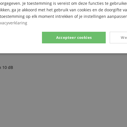
rgegeven. Je toestemming is vereist om deze functies te gebruike
likken, ga je akkoord met het gebruik van cookies en de doorgifte v
e toestemming op elk moment intrekken of je instellingen aanpassen
ivacyverklaring
LR (gebalanceerd): +12 dBu
Accepteer cookies
We
BµV (met pilot tone)
 synchronisatie)
Prestatie
Gericht op
Functionaliteit
n 10 dB
ikt noodzakelijk
Prestatie
Gericht op
Functionaliteit
Niet-geclassific
 cookies maken kernfunctionaliteit van de website mogelijk, zoals gebruikersaanmeldin
elijke cookies kan de website niet correct worden gebruikt.
Aanbieder /
Vervaldatum
Omschrijving
Domein