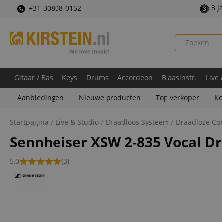
3 j
+31-30808-0152
Gitaar / Bas
Keys
Drums
Accordeon
Blaasinstr.
Live
Aanbiedingen
Nieuwe producten
Top verkoper
Ko
Startpagina
Live & Studio
Draadloos Systeem
Draadloze Co
Sennheiser XSW 2-835 Vocal D
5,0
(3)