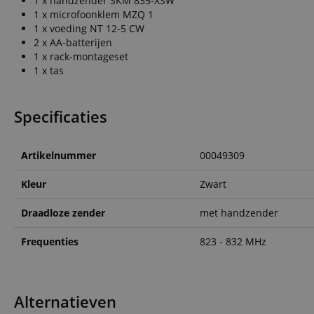
1 x handzender SKM 835-XSW
1 x microfoonklem MZQ 1
CookieScriptConse
1 x voeding NT 12-5 CW
2 x AA-batterijen
1 x rack-montageset
session-id-apay
1 x tas
FPGSID
Specificaties
apay-session-set
Artikelnummer
00049309
amazon-pay-
connectedAuth
Kleur
Zwart
session-token
Draadloze zender
met handzender
sid_key
Frequenties
823 - 832 MHz
Naam
Alternatieven
Naam
Naam
CrossDomainCookie
Aa
Naam