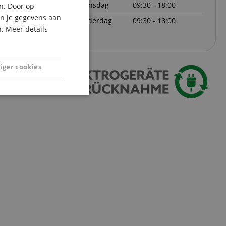
woensdag
09:30 - 18:00
n. Door op
ITALIAN
an je gegevens aan
donderdag
09:30 - 18:00
. Meer details
SPANISH
iger cookies
Niet-
geclassificeerd
eerd
g en accountbeheer.