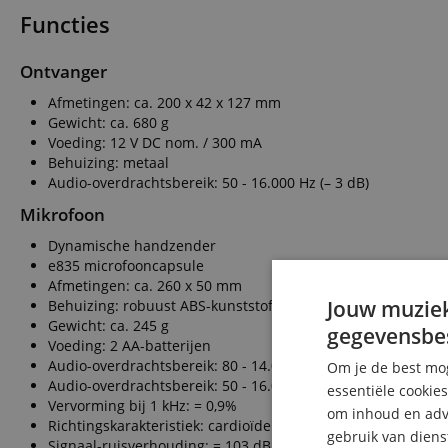
Functies
Ontvanger
Afmetingen: ca. 200 x 42 x 127 mm
Gewicht: ca. 680 g
Voeding: 12 V DC nom. / 300 mA
Behuizing: metaal
Audio-overdrachtsbereik: 50 - 16.000 Hz (– 3 dB)
Mikrofoon
Dynamische handzender
e835 microfooncapsule
Afmetingen: ca. 260 x 50 mm
Jouw muziek
Behuizing: robuust ABS-kunststof
Gewicht: ca. 245 g
gegevensbe
Voeding: 2 AA-batterijen
Audio-overdrachtsbereik: 80 - 14.000 Hz
Om je de best mog
Audio-overdrachtsbereik: 50 - 16.000 Hz (– 3 dB)
essentiële cookie
Vervorming bij 1 kHz: = 0,9%
om inhoud en adve
Richtingskarakteristiek: cardioïde
gebruik van diens
Signaal-ruisverhouding: = 103 dBA