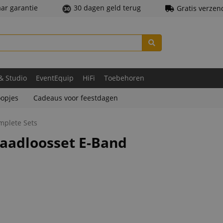
aar garantie
30 dagen geld terug
Gratis verzen
 & Studio
EventEquip
HiFi
Toebehoren
opjes
Cadeaus voor feestdagen
mplete Sets
raadloosset E-Band