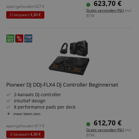
623,70 €
Besparingsset inclusief Pioneer DJ DM-40D-BT
apart gehouden
627
€
Gratis verzenden (NL)
incl.
studiomonitor 4" paar en DJ-koptelefoon
U bespaart
3,30 €
BTW
Pioneer DJ DDJ-FLX4 DJ Controller Beginnerset
2-kanaals DJ-controller
Intuïtief design
8 performance pads per deck
Smart Fader-functie
meer laten zien
Smart CFX-functie
612,70 €
Reeds vrijgeschakeld voor rekordbox DJ en Serato DJ Lite
apart gehouden
617
€
Gratis verzenden (NL)
incl.
Bespaarset inclusief studiomonitors en DJ-koptelefoon
U bespaart
4,30 €
BTW