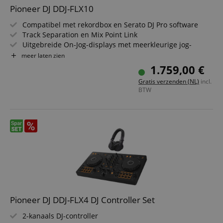
Pioneer DJ DDJ-FLX10
Compatibel met rekordbox en Serato DJ Pro software
Track Separation en Mix Point Link
Uitgebreide On-Jog-displays met meerkleurige jog-
ringen
meer laten zien
DMX-uitgang voor rekordbox Lighting
1.759,00 €
Geavanceerde MAGVEL FADER
Gratis verzenden (NL)
incl.
Iconisch, intuïtief design
BTW
Pioneer DJ DDJ-FLX4 DJ Controller Set
2-kanaals DJ-controller