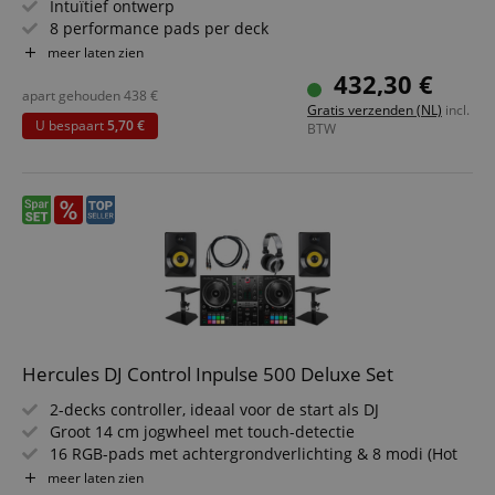
Intuïtief ontwerp
8 performance pads per deck
Smart Fader-functie
meer laten zien
Smart CFX-functie
432,30 €
Reeds vrijgeschakeld voor rekordbox DJ en Serato DJ Lite
apart gehouden
438
€
Gratis verzenden (NL)
incl.
Besparingsset inclusief DJ-koptelefoon
U bespaart
5,70 €
BTW
Hercules DJ Control Inpulse 500 Deluxe Set
2-decks controller, ideaal voor de start als DJ
Groot 14 cm jogwheel met touch-detectie
16 RGB-pads met achtergrondverlichting & 8 modi (Hot
Cue, Loop, Slicer...)
meer laten zien