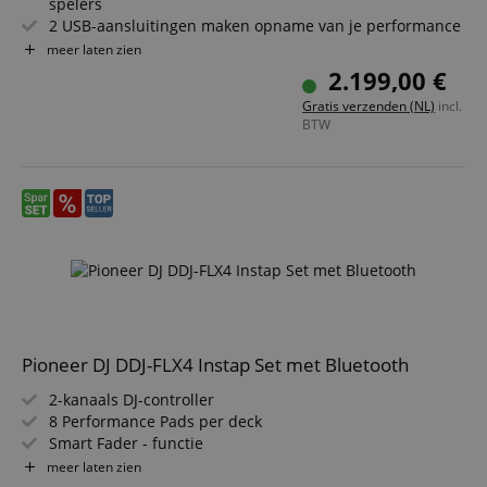
spelers
2 USB-aansluitingen maken opname van je performance
mogelijk tijdens het afspelen
meer laten zien
Werkt via rekordbox USB of de rekordbox-app
2.199,00 €
(inbegrepen)
Gratis verzenden (NL)
incl.
Professionele DJ-functies zoals Quantize, Beat Sync, Slip-
BTW
modus, Beat-teller, toonsoort-analyseweergave en
Active-Loop
Loop-Slice-functie die met de gevoelige pads getriggerd
kan worden
MIDI-besturing
Pioneer DJ DDJ-FLX4 Instap Set met Bluetooth
2-kanaals DJ-controller
8 Performance Pads per deck
Smart Fader - functie
Smart CFX - functie
meer laten zien
Al vrijgeschakeld voor rekordbox DJ en Serato DJ Lite