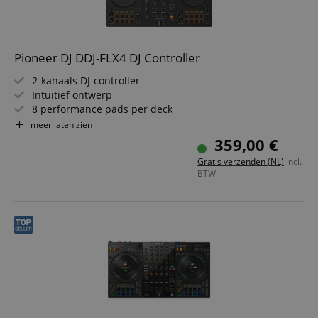
Pioneer DJ DDJ-FLX4 DJ Controller
2-kanaals DJ-controller
Intuïtief ontwerp
8 performance pads per deck
Smart Fader-functie
meer laten zien
Smart CFX-functie
359,00 €
Al vrijgeschakeld voor rekordbox DJ en Serato DJ Lite
Gratis verzenden (NL)
incl.
BTW