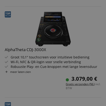
AlphaTheta CDJ-3000X
Groot 10,1" touchscreen voor intuïtieve bediening
Wi-Fi, NFC & QR-login voor snelle verbinding
Robuuste Play- en Cue-knoppen met lange levensduur
Soepel en precieze controle met het nieuw ontworpen
meer laten zien
jogwheel
3.079,00 €
Matte afwerking en doordachte bedieningselementen
Gratis verzenden (NL)
incl.
Hoogwaardig 96 kHz / 24-bit DAC
BTW