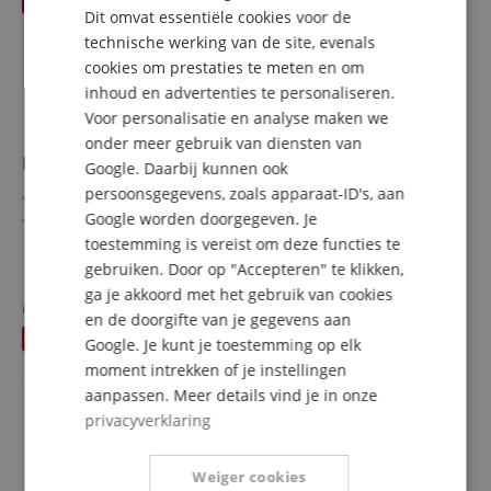
Dit omvat essentiële cookies voor de
FRENCH
technische werking van de site, evenals
ITALIAN
cookies om prestaties te meten en om
inhoud en advertenties te personaliseren.
SPANISH
Voor personalisatie en analyse maken we
onder meer gebruik van diensten van
Hercules DJControl Mix Ultra
Google. Daarbij kunnen ook
persoonsgegevens, zoals apparaat-ID's, aan
Tot 10 uur batterijduur voor ononderbroken mixen
Google worden doorgegeven. Je
8 pads, 2 decks, EQ, tempo-fader & touch-jogwheels voor
intuïtief mixen
toestemming is vereist om deze functies te
Miljoenen tracks via streaming met de djay-app
meer laten zien
gebruiken. Door op "Accepteren" te klikken,
Compatibel met smartphone en tablet
149,00 €
ga je akkoord met het gebruik van cookies
Draadloze Bluetooth-connectiviteit
in plaats van voorheen
155
€
en de doorgifte van je gegevens aan
Gratis verzenden (NL)
incl.
Ingebouwde cover voor een stabiele positie
U bespaart
6,00 €
BTW
Google. Je kunt je toestemming op elk
moment intrekken of je instellingen
aanpassen. Meer details vind je in onze
privacyverklaring
Weiger cookies