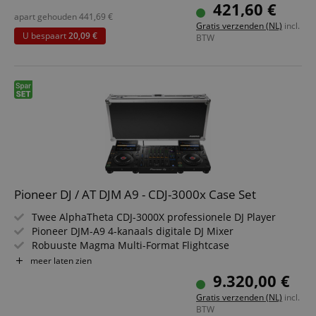
Intelligent Music Assistant (IMA)
421,60 €
Master- & koptelefoonuitgang, Aux- & mic-ingang
apart gehouden
441,69
€
Gratis verzenden (NL)
incl.
Inclusief Serato DJ Lite & DJUCED-licenties
U bespaart
20,09 €
BTW
Besparingsset inclusief luidsprekerset, tafelstatief,
koptelefoon en cinch-kabel
Pioneer DJ / AT DJM A9 - CDJ-3000x Case Set
Twee AlphaTheta CDJ-3000X professionele DJ Player
Pioneer DJM-A9 4-kanaals digitale DJ Mixer
Robuuste Magma Multi-Format Flightcase
Cloud & Streaming: Wi-Fi + NFC-ondersteuning
meer laten zien
Intuïtieve performance-controls + effecten
9.320,00 €
Ideaal voor club, event & mobiele DJ-setup
Gratis verzenden (NL)
incl.
BTW