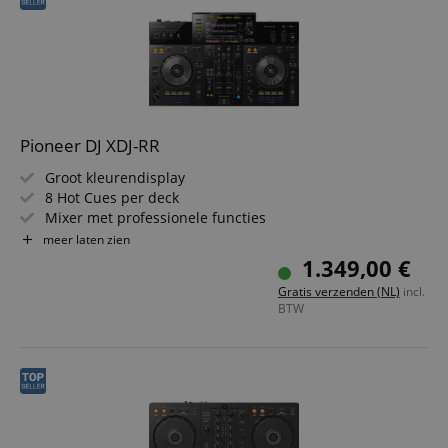
Pioneer DJ XDJ-RR
Groot kleurendisplay
8 Hot Cues per deck
Mixer met professionele functies
Ondersteunt tot 2 USB-opslagapparaten
meer laten zien
Externe audio-ingang
1.349,00 €
Gratis verzenden (NL)
incl.
BTW