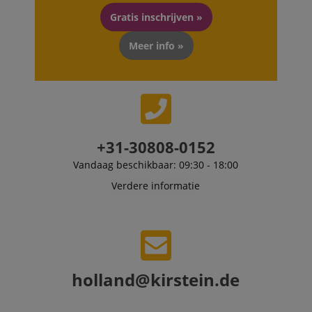
scarab.visitor
Emarsys
11 maanden
This cookie is
.kirstein.nl
4 weken
used to track
Gratis inschrijven »
visitors for the
purpose of
delivering
Meer info »
personalized
product
recommendatio
and advertising
+31-30808-0152
Vandaag beschikbaar: 09:30 - 18:00
Verdere informatie
holland@kirstein.de