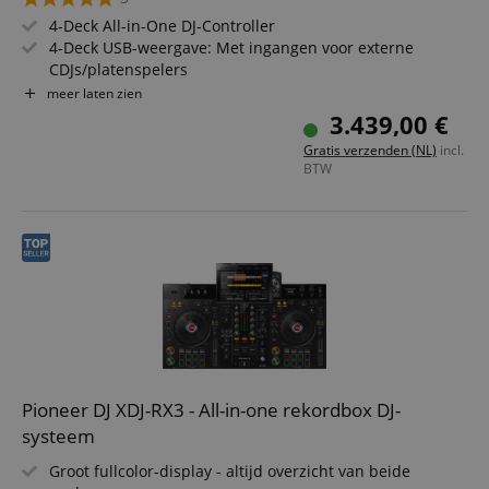
4-Deck All-in-One DJ-Controller
4-Deck USB-weergave: Met ingangen voor externe
CDJs/platenspelers
10,1-inch touchscreen: Overzichtelijke en intuïtieve
meer laten zien
bediening
3.439,00 €
Toegewijde hardwareknoppen voor deck-selectie: Snel
Gratis verzenden (NL)
incl.
schakelen tussen decks
BTW
Serato DJ compatibel: Integratie met Serato DJ voor
naadloze performance
Online media-ondersteuning: Cloud- en
streamingdiensten beschikbaar
Pioneer DJ XDJ-RX3 - All-in-one rekordbox DJ-
systeem
Groot fullcolor-display - altijd overzicht van beide