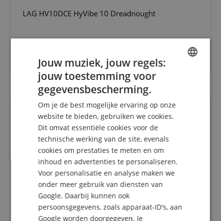
LAG HV10DCE HyVibe 10 Dreadnought
1.049,00 €
Jouw muziek, jouw regels:
jouw toestemming voor
ENGLISH
gegevensbescherming.
GERMAN
Om je de best mogelijke ervaring op onze
DUTCH
website te bieden, gebruiken we cookies.
Dit omvat essentiële cookies voor de
FRENCH
technische werking van de site, evenals
ITALIAN
cookies om prestaties te meten en om
inhoud en advertenties te personaliseren.
SPANISH
Voor personalisatie en analyse maken we
onder meer gebruik van diensten van
Google. Daarbij kunnen ook
1
persoonsgegevens, zoals apparaat-ID's, aan
Google worden doorgegeven. Je
LAG T70A-NAT Natural